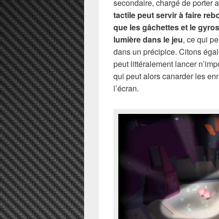
secondaire, chargé de porter a
tactile peut servir à faire re
que les gâchettes et le gyro
lumière dans le jeu
, ce qui p
dans un précipice. Citons égal
peut littéralement lancer n’imp
qui peut alors canarder les enn
l’écran.