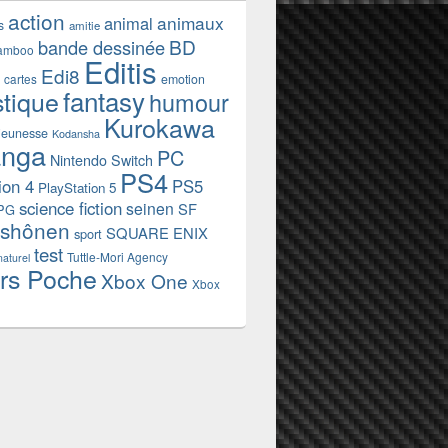
action
animaux
animal
s
amitie
BD
bande dessinée
amboo
Editis
Edi8
emotion
cartes
fantasy
stique
humour
Kurokawa
jeunesse
Kodansha
nga
PC
Nintendo Switch
PS4
ion 4
PS5
PlayStation 5
science fiction
seinen
SF
PG
shônen
SQUARE ENIX
sport
test
Tuttle-Mori Agency
naturel
rs Poche
Xbox One
Xbox