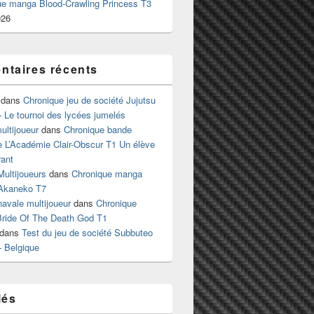
ue manga Blood-Crawling Princess T3
026
taires récents
dans
Chronique jeu de société Jujutsu
 Le tournoi des lycées jumelés
ltijoueur
dans
Chronique bande
e L’Académie Clair-Obscur T1 Un élève
ant
Multijoueurs
dans
Chronique manga
Akaneko T7
 navale multijoueur
dans
Chronique
ride Of The Death God T1
dans
Test du jeu de société Subbuteo
– Belgique
lés