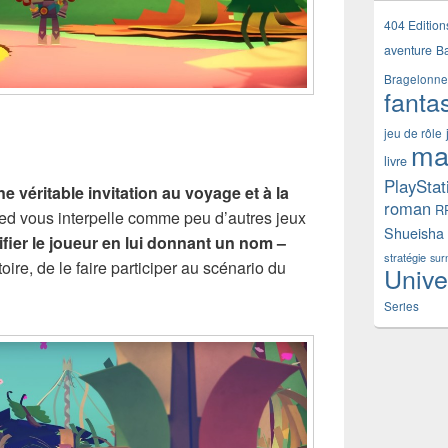
404 Edition
aventure
B
Bragelonne
fanta
jeu de rôle
ma
livre
PlayStat
ne véritable invitation au voyage et à la
roman
R
ed vous interpelle comme peu d’autres jeux
Shueisha
fier le joueur en lui donnant un nom –
stratégie
sur
toire, de le faire participer au scénario du
Unive
Series