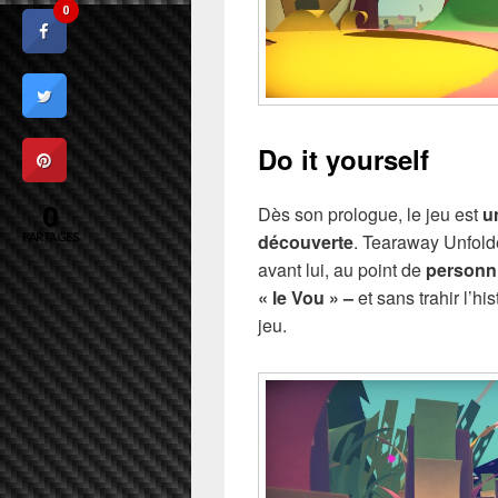
0
Do it yourself
0
Dès son prologue, le jeu est
u
PARTAGES
découverte
. Tearaway Unfold
avant lui, au point de
personni
« le Vou » –
et sans trahir l’his
jeu.