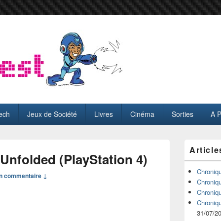
ech
Jeux de Société
Livres
Cinéma
Sorties
A 
Zone
Article
principale
Unfolded (PlayStation 4)
de
widget
Chroniq
n commentaire ↓
pour
Chroniq
la
Chroniq
barre
Chroniq
latérale
31/07/2