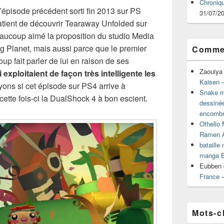
Chroniq
’épisode précédent sorti fin 2013 sur PS
31/07/2
mpatient de découvrir Tearaway Unfolded sur
eaucoup aimé la proposition du studio Media
Big Planet, mais aussi parce que le premier
Commen
 fait parler de lui en raison de ses
Zaouiya
xploitaient de façon très intelligente les
Kaisen –
yons si cet épisode sur PS4 arrive à
Snake mu
 cette fois-ci la DualShock 4 à bon escient.
dessiné
encombr
Othello 
Ramen 
bataille
manga B
Eubben
France 
Mots-c