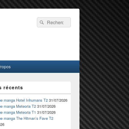
Recherche :
Rechercher
Propos
s récents
ue manga Hotel Inhumans T2
31/07/2026
ue manga Meteoria T2
31/07/2026
ue manga Meteoria T1
31/07/2026
ue manga The Hitman’s Fave T2
026