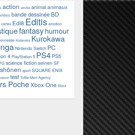
action
animaux
animal
s
amitie
BD
bande dessinée
amboo
Editis
Edi8
emotion
cartes
fantasy
stique
humour
Kurokawa
jeunesse
Kodansha
nga
PC
Nintendo Switch
PS4
ion 4
PS5
PlayStation 5
science fiction
seinen
SF
PG
shônen
SQUARE ENIX
sport
test
Tuttle-Mori Agency
naturel
rs Poche
Xbox One
Xbox