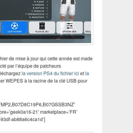
fichier de mise à jour qui cette année est made
octé par l’équipe de patcheurs
éléchargez
la version PS4 du fichier ici
et
la
sier WEPES à la racine de la clé USB pour
85FMP2,B07D8C19P6,B07GSSB3NZ’
tore=’geek0a16-21′ marketplace=’FR’
-93df-ab88a6c4ca1d’]