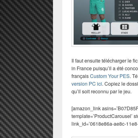
Il faut ensuite télécharger le 
in France puisqu’il a été conc
français
Custom Your PES
. T
version PC ici
. Copiez le dos
qu’il soit reconnu par le jeu.
[amazon_link asins=’B07D
template=’ProductCarousel’ s
link_id=’0618e86a-ae8c-11e8