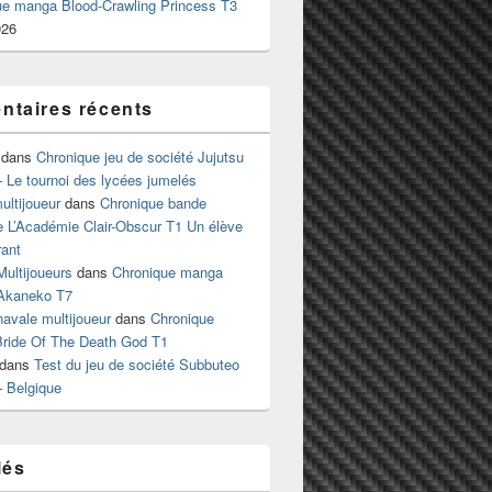
ue manga Blood-Crawling Princess T3
026
taires récents
dans
Chronique jeu de société Jujutsu
 Le tournoi des lycées jumelés
ltijoueur
dans
Chronique bande
e L’Académie Clair-Obscur T1 Un élève
ant
Multijoueurs
dans
Chronique manga
Akaneko T7
 navale multijoueur
dans
Chronique
ride Of The Death God T1
dans
Test du jeu de société Subbuteo
– Belgique
lés