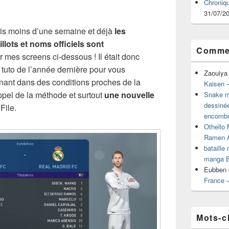
Chroniq
31/07/2
is moins d’une semaine et déjà
les
llots et noms officiels sont
Commen
 mes screens ci-dessous ! Il était donc
 tuto de l’année dernière pour vous
Zaouiya
enant dans des conditions proches de la
Kaisen –
appel de la méthode et surtout
une nouvelle
Snake mu
dessiné
File.
encombr
Othello 
Ramen 
bataille
manga B
Eubben
France 
Mots-c