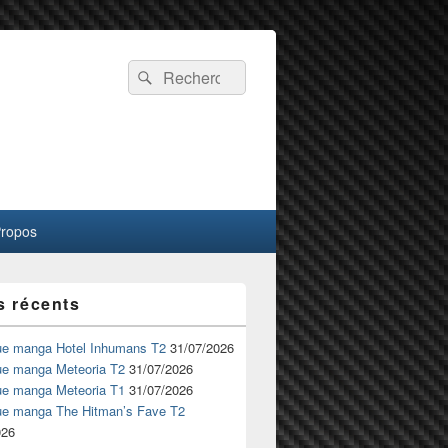
Recherche :
Rechercher
Propos
s récents
ue manga Hotel Inhumans T2
31/07/2026
ue manga Meteoria T2
31/07/2026
ue manga Meteoria T1
31/07/2026
ue manga The Hitman’s Fave T2
026