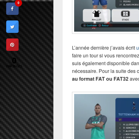
0
L’année dernière j’avais écrit
u
faire un tour si vous rencontre
0
suis également disponible dans
PARTAGES
nécessaire. Pour la suite des
au format FAT ou FAT32
avec