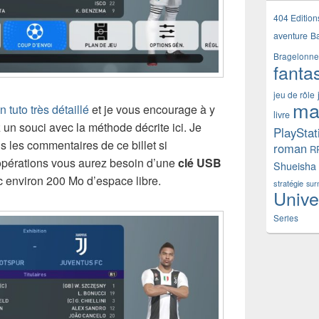
404 Edition
aventure
B
Bragelonne
fanta
jeu de rôle
ma
n tuto très détaillé
et je vous encourage à y
livre
z un souci avec la méthode décrite ici. Je
PlayStat
 les commentaires de ce billet si
roman
R
 opérations vous aurez besoin d’une
clé USB
Shueisha
 environ 200 Mo d’espace libre.
stratégie
sur
Unive
Series