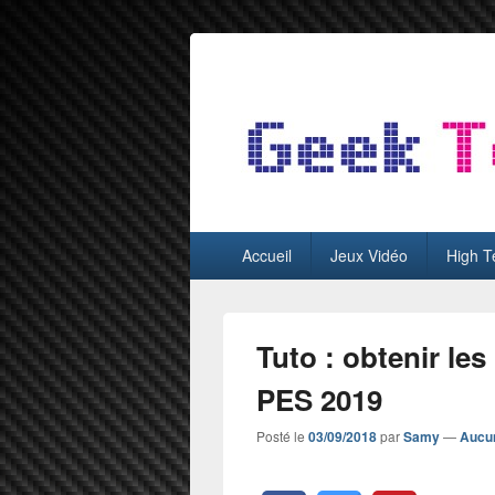
GeekTest
Blog jeux-vidéo et high-tech
Menu
Accueil
Jeux Vidéo
High T
principal
Tuto : obtenir les
PES 2019
Posté le
03/09/2018
par
Samy
—
Aucu