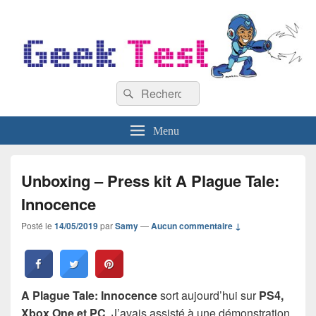
GeekTest
Recherche :
Blog jeux-vidéo et high-tech
Rechercher
Menu
Unboxing – Press kit A Plague Tale:
Innocence
Posté le
14/05/2019
par
Samy
—
Aucun commentaire ↓
A Plague Tale: Innocence
sort aujourd’hui sur
PS4,
Xbox One et PC
. J’avais assisté à une démonstration