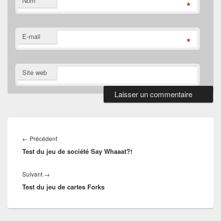
Nom
*
E-mail
*
Site web
Navigation
de
Article
←
Précédent
l’article
Test du jeu de société Say Whaaat?!
précédent :
Article
Suivant
→
Test du jeu de cartes Forks
suivant :