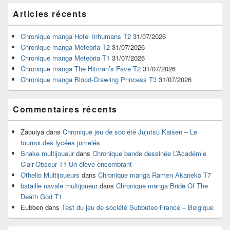
Zone
Articles récents
principale
de
widget
Chronique manga Hotel Inhumans T2
31/07/2026
pour
Chronique manga Meteoria T2
31/07/2026
la
Chronique manga Meteoria T1
31/07/2026
barre
Chronique manga The Hitman’s Fave T2
31/07/2026
latérale
Chronique manga Blood-Crawling Princess T3
31/07/2026
Commentaires récents
Zaouiya
dans
Chronique jeu de société Jujutsu Kaisen – Le
tournoi des lycées jumelés
Snake multijoueur
dans
Chronique bande dessinée L’Académie
Clair-Obscur T1 Un élève encombrant
Othello Multijoueurs
dans
Chronique manga Ramen Akaneko T7
bataille navale multijoueur
dans
Chronique manga Bride Of The
Death God T1
Eubben
dans
Test du jeu de société Subbuteo France – Belgique