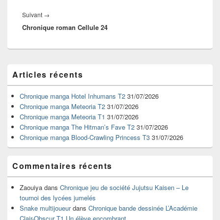
Article
Suivant
→
Chronique roman Cellule 24
suivant :
Zone
Articles récents
principale
de
widget
Chronique manga Hotel Inhumans T2
31/07/2026
pour
Chronique manga Meteoria T2
31/07/2026
la
Chronique manga Meteoria T1
31/07/2026
barre
Chronique manga The Hitman’s Fave T2
31/07/2026
latérale
Chronique manga Blood-Crawling Princess T3
31/07/2026
Commentaires récents
Zaouiya
dans
Chronique jeu de société Jujutsu Kaisen – Le
tournoi des lycées jumelés
Snake multijoueur
dans
Chronique bande dessinée L’Académie
Clair-Obscur T1 Un élève encombrant