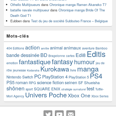
Othello Multijoueurs
dans
Chronique manga Ramen Akaneko T7
bataille navale multijoueur
dans
Chronique manga Bride Of The
Death God T1
Eubben
dans
Test du jeu de société Subbuteo France – Belgique
Mots-clés
action
animaux
animal
404 Editions
aventure
Bamboo
amitie
Editis
BD
Edi8
bande dessinée
Bragelonne
cartes
fantasy
fantastique
humour
emotion
jeu de
manga
Kurokawa
rôle
jeunesse
livre
Kodansha
PS4
PC
PlayStation 4
Nintendo Switch
PlayStation 5
PS5
roman
science fiction
seinen
SF
Shueisha
RPG
shônen
test
SQUARE ENIX
sport
Tuttle-
stratégie
surnaturel
Univers Poche
Xbox One
Mori Agency
Xbox Series