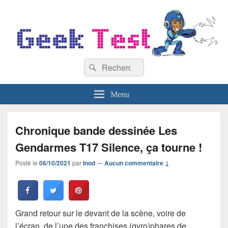
GeekTest
Recherche :
Blog jeux-vidéo et high-tech
Rechercher
Menu
Chronique bande dessinée Les
Gendarmes T17 Silence, ça tourne !
Posté le
06/10/2021
par
Inod
—
Aucun commentaire ↓
Grand retour sur le devant de la scène, voire de
l’écran, de l’une des franchises (gyro)phares de