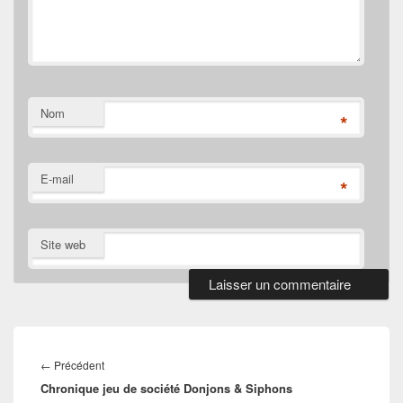
Nom
*
E-mail
*
Site web
Navigation
de
Article
←
Précédent
l’article
Chronique jeu de société Donjons & Siphons
précédent :