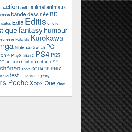
action
animaux
animal
s
amitie
BD
bande dessinée
amboo
Editis
Edi8
emotion
cartes
fantasy
stique
humour
Kurokawa
jeunesse
Kodansha
nga
PC
Nintendo Switch
PS4
ion 4
PS5
PlayStation 5
science fiction
seinen
SF
PG
shônen
SQUARE ENIX
sport
test
Tuttle-Mori Agency
naturel
rs Poche
Xbox One
Xbox