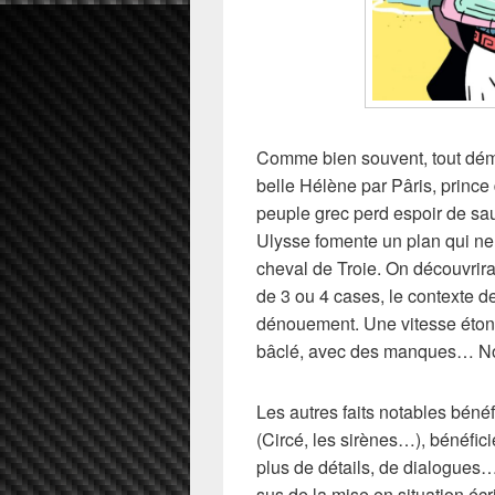
Comme bien souvent, tout déma
belle Hélène par Pâris, prince
peuple grec perd espoir de sau
Ulysse fomente un plan qui ne
cheval de Troie. On découvrir
de 3 ou 4 cases, le contexte 
dénouement. Une vitesse éto
bâclé, avec des manques… Non,
Les autres faits notables bénéf
(Circé, les sirènes…), bénéfic
plus de détails, de dialogues
sus de la mise en situation écr