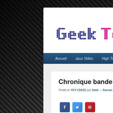
GeekTest
Blog jeux-vidéo et high-tech
Menu
Accueil
Jeux Vidéo
High T
principal
Chronique bande 
Posté le
10/11/2022
par
Inod
—
Aucun 