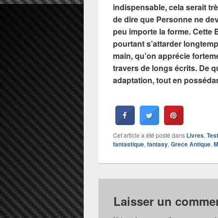
indispensable, cela serait 
de dire que Personne ne devr
peu importe la forme. Cette B
pourtant s’attarder longtemp
main, qu’on apprécie fortem
travers de longs écrits. De q
adaptation, tout en posséda
Cet article a été posté dans
Livres
,
Tes
fantastique
,
fantasy
,
Grece Antique
,
M
Laisser un commen