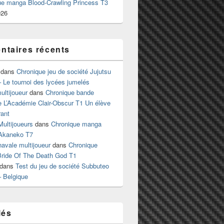
ue manga Blood-Crawling Princess T3
026
taires récents
dans
Chronique jeu de société Jujutsu
 Le tournoi des lycées jumelés
ltijoueur
dans
Chronique bande
e L’Académie Clair-Obscur T1 Un élève
ant
Multijoueurs
dans
Chronique manga
Akaneko T7
 navale multijoueur
dans
Chronique
ride Of The Death God T1
dans
Test du jeu de société Subbuteo
– Belgique
lés