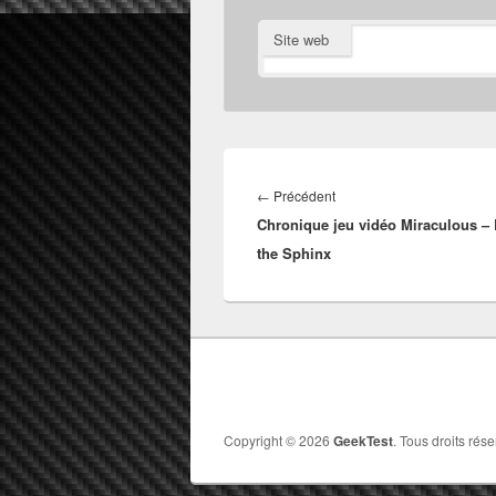
Site web
Navigation
de
Article
←
Précédent
l’article
Chronique jeu vidéo Miraculous – 
précédent :
the Sphinx
Copyright © 2026
GeekTest
. Tous droits rése