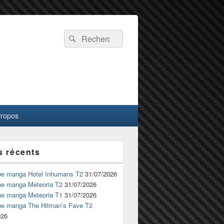
Recherche :
Rechercher
Propos
s récents
ue manga Hotel Inhumans T2
31/07/2026
ue manga Meteoria T2
31/07/2026
ue manga Meteoria T1
31/07/2026
ue manga The Hitman’s Fave T2
026