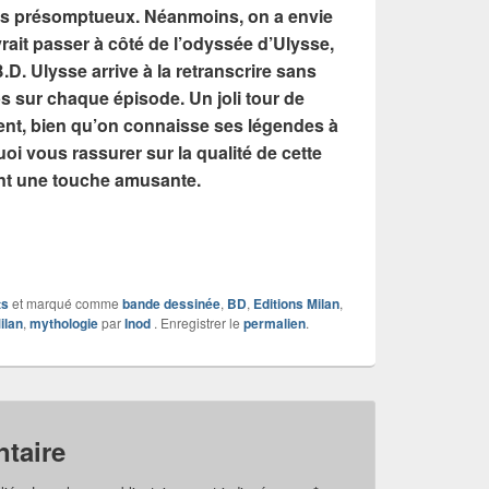
très présomptueux. Néanmoins, on a envie
ait passer à côté de l’odyssée d’Ulysse,
.D. Ulysse arrive à la retranscrire sans
s sur chaque épisode. Un joli tour de
ent, bien qu’on connaisse ses légendes à
uoi vous rassurer sur la qualité de cette
nt une touche amusante.
ts
et marqué comme
bande dessinée
,
BD
,
Editions Milan
,
ilan
,
mythologie
par
Inod
. Enregistrer le
permalien
.
taire