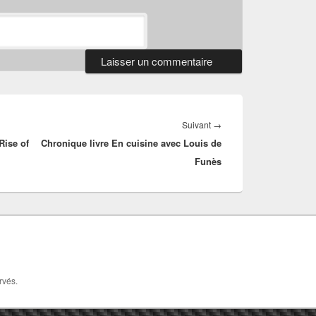
Article
Suivant
→
Rise of
Chronique livre En cuisine avec Louis de
suivant :
Funès
rvés.