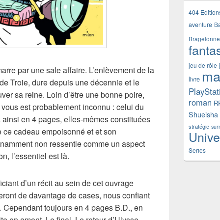
404 Edition
aventure
B
Bragelonne
fanta
jeu de rôle
rre par une sale affaire. L’enlèvement de la
ma
livre
 de Troie, dure depuis une décennie et le
PlayStat
ver sa reine. Loin d’être une bonne poire,
roman
R
 vous est probablement inconnu : celui du
Shueisha
a ainsi en 4 pages, elles-mêmes constituées
stratégie
sur
de ce cadeau empoisonné et et son
Unive
nnamment non ressentie comme un aspect
Series
 l’essentiel est là.
iciant d’un récit au sein de cet ouvrage
ieront de davantage de cases, nous confiant
… Cependant toujours en 4 pages B.D., en
ite en amont. Le final, Le retour d’Ulysse,