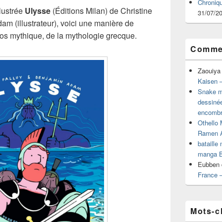
Chroniq
llustrée
Ulysse
(Éditions Milan) de Christine
31/07/2
am (illustrateur), voici une manière de
ros mythique, de la mythologie grecque.
Commen
Zaouiya
Kaisen –
Snake mu
dessiné
encombr
Othello 
Ramen 
bataille
manga B
Eubben
France 
Mots-c