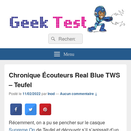
GeekTest
Recherche :
Blog jeux-vidéo et high-tech
Rechercher
Menu
Chronique Écouteurs Real Blue TWS
– Teufel
Posté le
11/02/2022
par
Inod
—
Aucun commentaire ↓
Récemment, on a pu se pencher sur le casque
Supreme On
de Teufel et découvrir s’il s’agissait d’un