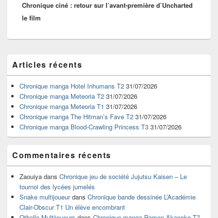
Chronique ciné : retour sur l’avant-première d’Uncharted
suivant :
le film
Zone
Articles récents
principale
de
widget
Chronique manga Hotel Inhumans T2
31/07/2026
pour
Chronique manga Meteoria T2
31/07/2026
la
Chronique manga Meteoria T1
31/07/2026
barre
Chronique manga The Hitman’s Fave T2
31/07/2026
latérale
Chronique manga Blood-Crawling Princess T3
31/07/2026
Commentaires récents
Zaouiya
dans
Chronique jeu de société Jujutsu Kaisen – Le
tournoi des lycées jumelés
Snake multijoueur
dans
Chronique bande dessinée L’Académie
Clair-Obscur T1 Un élève encombrant
Othello Multijoueurs
dans
Chronique manga Ramen Akaneko T7