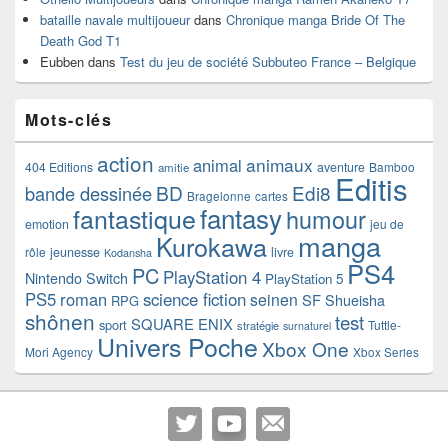
bataille navale multijoueur
dans
Chronique manga Bride Of The
Death God T1
Eubben
dans
Test du jeu de société Subbuteo France – Belgique
Mots-clés
action
animaux
animal
404 Editions
aventure
Bamboo
amitie
Editis
BD
Edi8
bande dessinée
Bragelonne
cartes
fantasy
fantastique
humour
emotion
jeu de
manga
Kurokawa
rôle
jeunesse
livre
Kodansha
PS4
PC
PlayStation 4
Nintendo Switch
PlayStation 5
PS5
roman
science fiction
seinen
SF
Shueisha
RPG
shônen
test
SQUARE ENIX
sport
Tuttle-
stratégie
surnaturel
Univers Poche
Xbox One
Mori Agency
Xbox Series