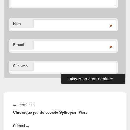
Nom
*
E-mail
*
Site web
Navigation
de
Article
←
Précédent
l’article
Chronique jeu de société Sythopian Wars
précédent :
Article
Suivant
→