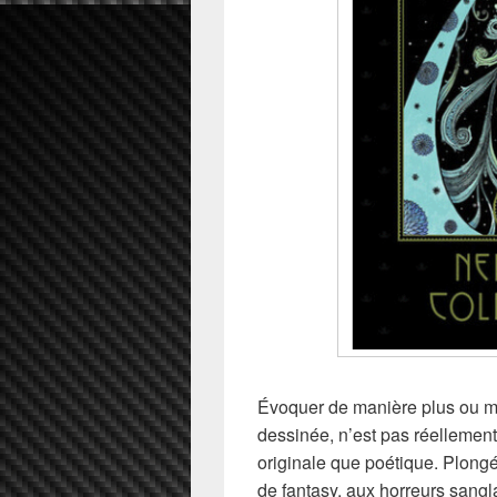
Évoquer de manière plus ou mo
dessinée, n’est pas réellement
originale que poétique. Plong
de fantasy, aux horreurs sang