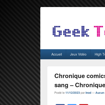
GeekTest
Blog jeux-vidéo et high-tech
Menu
Accueil
Jeux Vidéo
High T
principal
Chronique comic
sang – Chronique
Posté le
11/12/2023
par
Inod
—
Aucun 