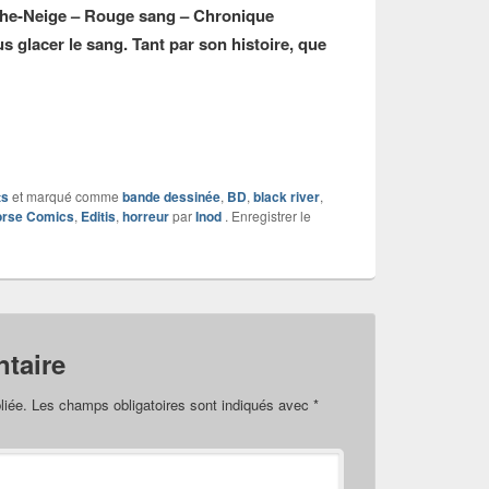
he-Neige – Rouge sang – Chronique
s glacer le sang. Tant par son histoire, que
ts
et marqué comme
bande dessinée
,
BD
,
black river
,
orse Comics
,
Editis
,
horreur
par
Inod
. Enregistrer le
taire
liée.
Les champs obligatoires sont indiqués avec
*