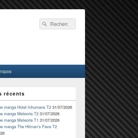
Recherche :
Rechercher
Propos
s récents
ue manga Hotel Inhumans T2
31/07/2026
ue manga Meteoria T2
31/07/2026
ue manga Meteoria T1
31/07/2026
ue manga The Hitman’s Fave T2
026