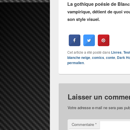
La gothique poésie de Bla
nc
vampirique, détient de quoi vou
son style visuel.
Cet article a été posté dans
Livres
,
Tes
blanche neige
,
comics
,
conte
,
Dark H
permalien
.
Laisser un commen
Votre adresse e-mail ne sera pas pub
Commentaire
*