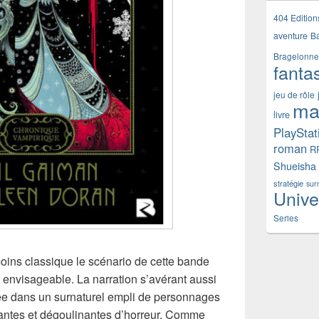
404 Edition
aventure
B
Bragelonne
fanta
jeu de rôle
ma
livre
PlayStat
roman
R
Shueisha
stratégie
sur
Unive
Series
ins classique le scénario de cette bande
 envisageable. La narration s’avérant aussi
ée dans un surnaturel empli de personnages
lantes et dégoulinantes d’horreur. Comme