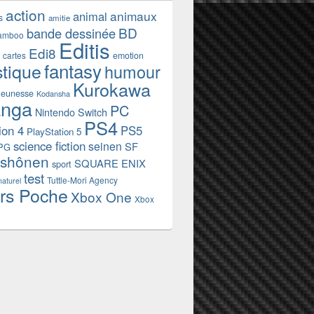
action
animaux
animal
s
amitie
BD
bande dessinée
amboo
Editis
Edi8
emotion
cartes
fantasy
stique
humour
Kurokawa
jeunesse
Kodansha
nga
PC
Nintendo Switch
PS4
ion 4
PS5
PlayStation 5
science fiction
seinen
SF
PG
shônen
SQUARE ENIX
sport
test
Tuttle-Mori Agency
naturel
rs Poche
Xbox One
Xbox