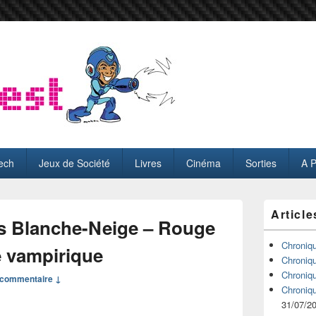
ech
Jeux de Société
Livres
Cinéma
Sorties
A 
Zone
Article
principale
s Blanche-Neige – Rouge
de
widget
Chroniq
 vampirique
pour
Chroniq
la
Chroniq
commentaire ↓
barre
Chroniq
latérale
31/07/2