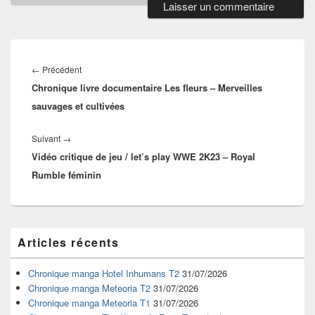
Navigation
de
Article
←
Précédent
l’article
Chronique livre documentaire Les fleurs – Merveilles
précédent :
sauvages et cultivées
Article
Suivant
→
Vidéo critique de jeu / let’s play WWE 2K23 – Royal
suivant :
Rumble féminin
Zone
Articles récents
principale
de
widget
Chronique manga Hotel Inhumans T2
31/07/2026
pour
Chronique manga Meteoria T2
31/07/2026
la
Chronique manga Meteoria T1
31/07/2026
barre