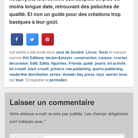
moins longue date, retrouvant des peluches de
qualité. Et non un guide pour des créations trop
basiques à leur goût.
Cet article a été posté dans
Jeux de Société
,
Livres
,
Tests
et marqué
comme
404 Editions
,
becker&mayer
,
construction
,
couture
,
crochet
,
decoration
,
Edi8
,
Editis
,
figurines
,
Friends
,
guide
,
jouets
,
kit activite
,
kit creatif
,
loisir creatif
,
printers row publishing
,
quarto publishing
,
readerlink distribution
,
séries
,
thunder bay press
,
toys
,
warner bros
par
Inod
. Enregistrer le
permalien
.
Laisser un commentaire
Votre adresse e-mail ne sera pas publiée.
Les champs obligatoires
sont indiqués avec
*