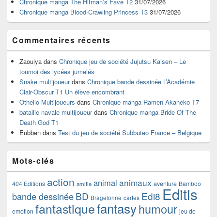
Chronique manga The Hitman’s Fave T2
31/07/2026
latérale
Chronique manga Blood-Crawling Princess T3
31/07/2026
Commentaires récents
Zaouiya
dans
Chronique jeu de société Jujutsu Kaisen – Le
tournoi des lycées jumelés
Snake multijoueur
dans
Chronique bande dessinée L’Académie
Clair-Obscur T1 Un élève encombrant
Othello Multijoueurs
dans
Chronique manga Ramen Akaneko T7
bataille navale multijoueur
dans
Chronique manga Bride Of The
Death God T1
Eubben
dans
Test du jeu de société Subbuteo France – Belgique
Mots-clés
action
animaux
animal
404 Editions
aventure
Bamboo
amitie
Editis
BD
Edi8
bande dessinée
Bragelonne
cartes
fantasy
fantastique
humour
emotion
jeu de