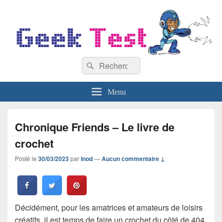
GeekTest
Recherche :
Blog jeux-vidéo et high-tech
Rechercher
Menu
Chronique Friends – Le livre de
crochet
Posté le
30/03/2023
par
Inod
—
Aucun commentaire ↓
Décidément, pour les amatrices et amateurs de loisirs
créatifs, il est temps de faire un crochet du côté de 404