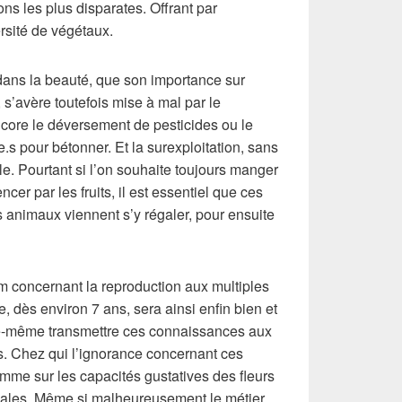
ons les plus disparates. Offrant par
sité de végétaux.
t dans la beauté, que son importance sur
, s’avère toutefois mise à mal par le
core le déversement de pesticides ou le
.s pour bétonner. Et la surexploitation, sans
. Pourtant si l’on souhaite toujours manger
cer par les fruits, il est essentiel que ces
es animaux viennent s’y régaler, pour ensuite
em concernant la reproduction aux multiples
, dès environ 7 ans, sera ainsi enfin bien et
e-même transmettre ces connaissances aux
es. Chez qui l’ignorance concernant ces
omme sur les capacités gustatives des fleurs
nales. Même si malheureusement le métier