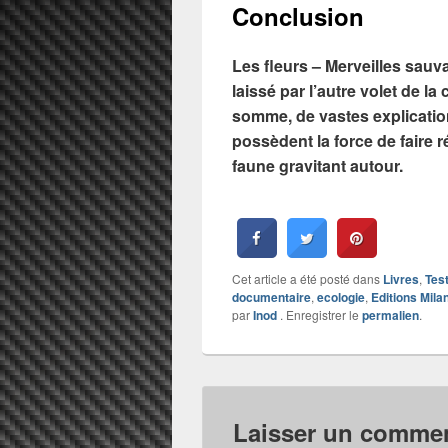
Conclusion
Les fleurs – Merveilles sauv
laissé par l’autre volet de l
somme, de vastes explication
possèdent la force de faire ré
faune gravitant autour.
Cet article a été posté dans
Livres
,
Tes
documentaire
,
ecologie
,
Editions Mila
par
Inod
. Enregistrer le
permalien
.
Laisser un commen