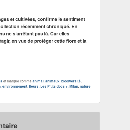
ages et cultivées, confirme le sentiment
a collection récemment chroniqué. En
s ne s’arrêtant pas là. Car elles
agir, en vue de protéger cette flore et la
ts
et marqué comme
animal
,
animaux
,
biodiversité
,
n
,
environnement
,
fleurs
,
Les P'tits docs +
,
Milan
,
nature
taire