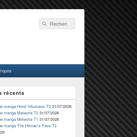
Recherche :
Rechercher
Propos
s récents
ue manga Hotel Inhumans T2
31/07/2026
ue manga Meteoria T2
31/07/2026
ue manga Meteoria T1
31/07/2026
ue manga The Hitman’s Fave T2
026