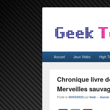
GeekTest
Blog jeux-vidéo et high-tech
Menu
Accueil
Jeux Vidéo
High T
principal
Chronique livre d
Merveilles sauvag
Posté le
30/03/2023
par
Inod
—
Aucun 