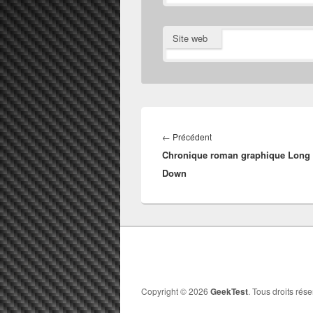
Site web
Navigation
de
Article
←
Précédent
l’article
Chronique roman graphique Long
précédent :
Down
Copyright © 2026
GeekTest
. Tous droits rése