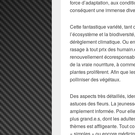
force d’adaptation, aux conditi
conséquent une immense diver
Cette fantastique variété, tan
l’écosystème et la biodiversité
dérèglement climatique. Ou en
rasage à tout prix des humain.e
renouvellement écoresponsable
de la vraie nourriture, à commen
plantes prolifèrent. Afin que l
polliniser des végétaux.
Des aspects très détaillés, id
astuces des fleurs. La jeunesse
amplement informée. Pour ell
plus grand.e.s, dont les adult
thèmes est affligeante. Tout c
« simples » ou encore médici