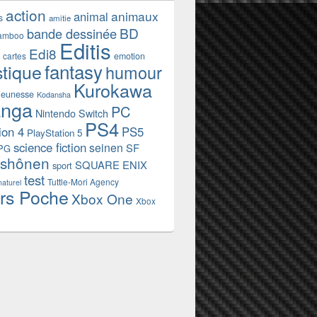
action
animaux
animal
s
amitie
BD
bande dessinée
amboo
Editis
Edi8
emotion
cartes
fantasy
stique
humour
Kurokawa
jeunesse
Kodansha
nga
PC
Nintendo Switch
PS4
ion 4
PS5
PlayStation 5
science fiction
seinen
SF
PG
shônen
SQUARE ENIX
sport
test
Tuttle-Mori Agency
naturel
rs Poche
Xbox One
Xbox