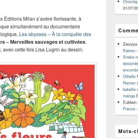
Chroniq
31/07/2
 Éditions Milan s’avère florissante, à
Puisque simultanément au documentaire
Commen
ologique,
Les abysses – À la conquête des
rs – Merveilles sauvages et cultivées
.
Zaouiya
 avec cette fois Lisa Lugrin au dessin.
Kaisen –
Snake mu
dessiné
encombr
Othello 
Ramen 
bataille
manga B
Eubben
France 
Mots-c