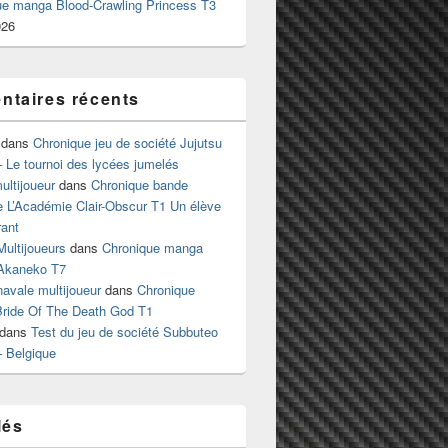
ue manga Blood-Crawling Princess T3
026
taires récents
dans
Chronique jeu de société Jujutsu
 Le tournoi des lycées jumelés
ltijoueur
dans
Chronique bande
e L’Académie Clair-Obscur T1 Un élève
ant
Multijoueurs
dans
Chronique manga
Akaneko T7
 navale multijoueur
dans
Chronique
ride Of The Death God T1
dans
Test du jeu de société Subbuteo
– Belgique
lés