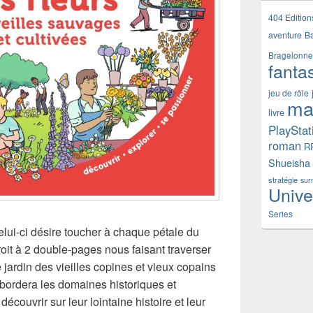
404 Edition
aventure
B
Bragelonne
fanta
jeu de rôle
ma
livre
PlayStat
roman
R
Shueisha
stratégie
sur
Unive
Series
lui-ci désire toucher à chaque pétale du
roit à 2 double-pages nous faisant traverser
 le jardin des vieilles copines et vieux copains
 abordera les domaines historiques et
couvrir sur leur lointaine histoire et leur