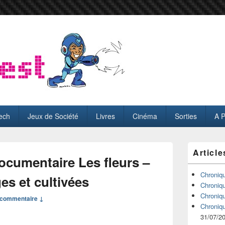
ech
Jeux de Société
Livres
Cinéma
Sorties
A 
Zone
Article
principale
ocumentaire Les fleurs –
de
widget
Chroniq
es et cultivées
pour
Chroniq
la
Chroniq
commentaire ↓
barre
Chroniq
latérale
31/07/2