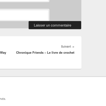
Article
Suivant
→
 Way
Chronique Friends – Le livre de crochet
suivant :
rvés.