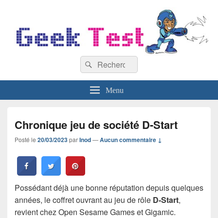
GeekTest
Recherche :
Blog jeux-vidéo et high-tech
Rechercher
Menu
Chronique jeu de société D-Start
Posté le
20/03/2023
par
Inod
—
Aucun commentaire ↓
Possédant déjà une bonne réputation depuis quelques
années, le coffret ouvrant au jeu de rôle
D-Start
,
revient chez Open Sesame Games et Gigamic.