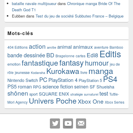
bataille navale multijoueur
dans
Chronique manga Bride Of The
Death God T1
Eubben
dans
Test du jeu de société Subbuteo France – Belgique
Mots-clés
action
animaux
animal
404 Editions
aventure
Bamboo
amitie
Editis
BD
Edi8
bande dessinée
Bragelonne
cartes
fantasy
fantastique
humour
emotion
jeu de
manga
Kurokawa
rôle
jeunesse
livre
Kodansha
PS4
PC
PlayStation 4
Nintendo Switch
PlayStation 5
PS5
roman
science fiction
seinen
SF
Shueisha
RPG
shônen
test
SQUARE ENIX
sport
Tuttle-
stratégie
surnaturel
Univers Poche
Xbox One
Mori Agency
Xbox Series