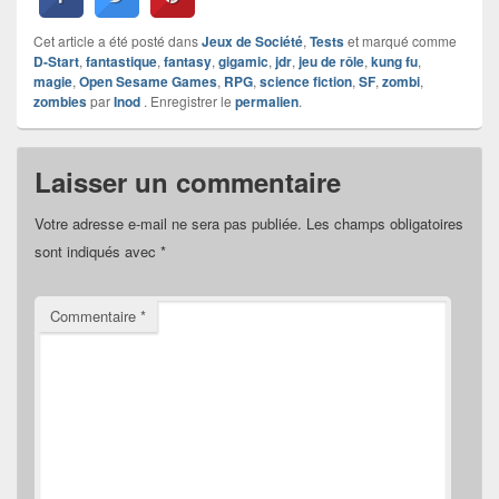
Cet article a été posté dans
Jeux de Société
,
Tests
et marqué comme
D-Start
,
fantastique
,
fantasy
,
gigamic
,
jdr
,
jeu de rôle
,
kung fu
,
magie
,
Open Sesame Games
,
RPG
,
science fiction
,
SF
,
zombi
,
zombies
par
Inod
. Enregistrer le
permalien
.
Laisser un commentaire
Votre adresse e-mail ne sera pas publiée.
Les champs obligatoires
sont indiqués avec
*
Commentaire
*