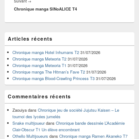
Article
Suivant
→
Chronique manga SINoALICE T4
suivant :
Zone
Articles récents
principale
de
widget
Chronique manga Hotel Inhumans T2
31/07/2026
pour
Chronique manga Meteoria T2
31/07/2026
la
Chronique manga Meteoria T1
31/07/2026
barre
Chronique manga The Hitman’s Fave T2
31/07/2026
latérale
Chronique manga Blood-Crawling Princess T3
31/07/2026
Commentaires récents
Zaouiya
dans
Chronique jeu de société Jujutsu Kaisen – Le
tournoi des lycées jumelés
Snake multijoueur
dans
Chronique bande dessinée L’Académie
Clair-Obscur T1 Un élève encombrant
Othello Multijoueurs
dans
Chronique manga Ramen Akaneko T7