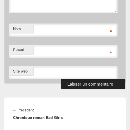
Nom
*
E-mail
*
Site web
Navigation
de
Article
←
Précédent
l’article
Chronique roman Bad Girls
précédent :