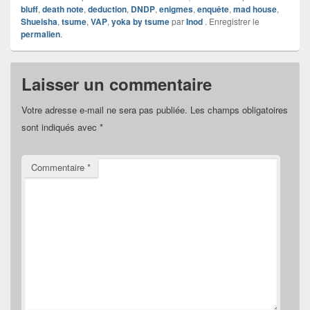
bluff
,
death note
,
deduction
,
DNDP
,
enigmes
,
enquête
,
mad house
,
Shueisha
,
tsume
,
VAP
,
yoka by tsume
par
Inod
. Enregistrer le
permalien
.
Laisser un commentaire
Votre adresse e-mail ne sera pas publiée.
Les champs obligatoires
sont indiqués avec
*
Commentaire
*