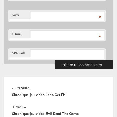
Nom
*
E-mail
*
Site web
Navigation
de
Article
←
Précédent
l’article
Chronique jeu vidéo Let’s Get Fit
précédent :
Article
Suivant
→
Chronique jeu vidéo Evil Dead The Game
suivant :