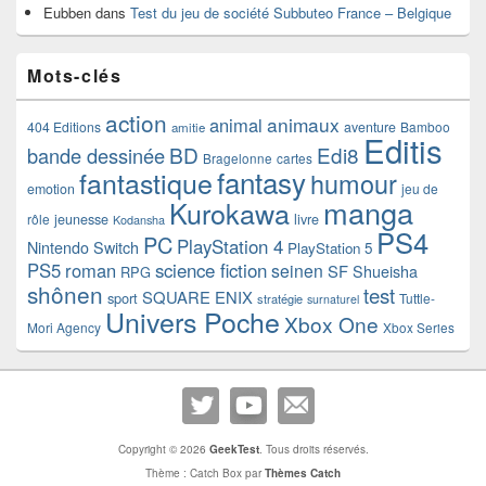
Eubben
dans
Test du jeu de société Subbuteo France – Belgique
Mots-clés
action
animaux
animal
404 Editions
aventure
Bamboo
amitie
Editis
BD
Edi8
bande dessinée
Bragelonne
cartes
fantasy
fantastique
humour
emotion
jeu de
manga
Kurokawa
rôle
jeunesse
livre
Kodansha
PS4
PC
PlayStation 4
Nintendo Switch
PlayStation 5
PS5
roman
science fiction
seinen
SF
Shueisha
RPG
shônen
test
SQUARE ENIX
sport
Tuttle-
stratégie
surnaturel
Univers Poche
Xbox One
Mori Agency
Xbox Series
Copyright © 2026
GeekTest
. Tous droits réservés.
Thème : Catch Box par
Thèmes Catch