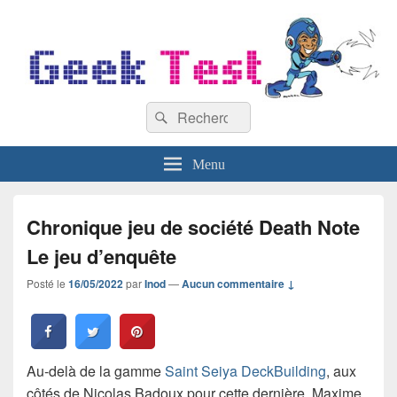
GeekTest
Recherche :
Blog jeux-vidéo et high-tech
Rechercher
Menu
Chronique jeu de société Death Note
Le jeu d’enquête
Posté le
16/05/2022
par
Inod
—
Aucun commentaire ↓
Au-delà de la gamme
Saint Seiya DeckBuilding
, aux
côtés de Nicolas Badoux pour cette dernière, Maxime