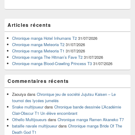
Zone
Articles récents
principale
de
widget
Chronique manga Hotel Inhumans T2
31/07/2026
pour
Chronique manga Meteoria T2
31/07/2026
la
Chronique manga Meteoria T1
31/07/2026
barre
Chronique manga The Hitman’s Fave T2
31/07/2026
latérale
Chronique manga Blood-Crawling Princess T3
31/07/2026
Commentaires récents
Zaouiya
dans
Chronique jeu de société Jujutsu Kaisen – Le
tournoi des lycées jumelés
Snake multijoueur
dans
Chronique bande dessinée L’Académie
Clair-Obscur T1 Un élève encombrant
Othello Multijoueurs
dans
Chronique manga Ramen Akaneko T7
bataille navale multijoueur
dans
Chronique manga Bride Of The
Death God T1