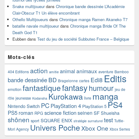
Snake multijoueur
dans
Chronique bande dessinée L’Académie
Clair-Obscur T1 Un élève encombrant
Othello Multijoueurs
dans
Chronique manga Ramen Akaneko T7
bataille navale multijoueur
dans
Chronique manga Bride Of The
Death God T1
Eubben
dans
Test du jeu de société Subbuteo France – Belgique
Mots-clés
action
animaux
animal
404 Editions
aventure
Bamboo
amitie
Editis
BD
Edi8
bande dessinée
Bragelonne
cartes
fantasy
fantastique
humour
emotion
jeu de
manga
Kurokawa
rôle
jeunesse
livre
Kodansha
PS4
PC
PlayStation 4
Nintendo Switch
PlayStation 5
PS5
roman
science fiction
seinen
SF
Shueisha
RPG
shônen
test
SQUARE ENIX
sport
Tuttle-
stratégie
surnaturel
Univers Poche
Xbox One
Mori Agency
Xbox Series