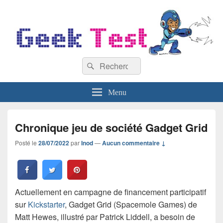
GeekTest
Recherche :
Blog jeux-vidéo et high-tech
Rechercher
Menu
Chronique jeu de société Gadget Grid
Posté le
28/07/2022
par
Inod
—
Aucun commentaire ↓
Actuellement en campagne de financement participatif
sur
Kickstarter
, Gadget Grid (Spacemole Games) de
Matt Hewes, illustré par Patrick Liddell, a besoin de