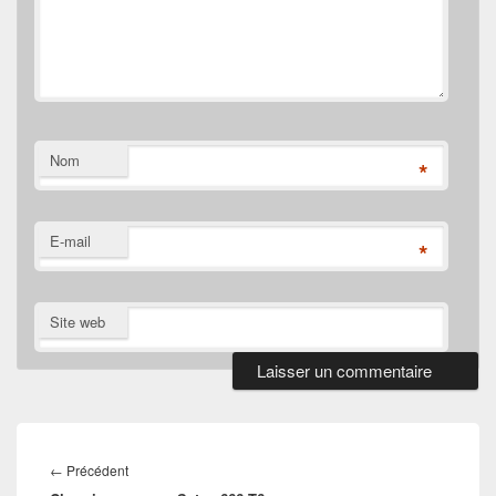
Nom
*
E-mail
*
Site web
Navigation
de
Article
←
Précédent
l’article