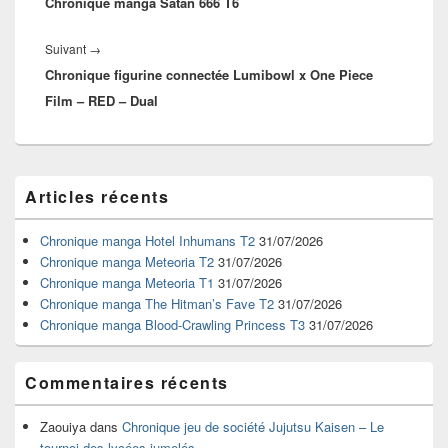
Chronique manga Satan 666 T6
précédent :
Article
Suivant
→
Chronique figurine connectée Lumibowl x One Piece
suivant :
Film – RED – Dual
Zone
Articles récents
principale
de
widget
Chronique manga Hotel Inhumans T2
31/07/2026
pour
Chronique manga Meteoria T2
31/07/2026
la
Chronique manga Meteoria T1
31/07/2026
barre
Chronique manga The Hitman’s Fave T2
31/07/2026
latérale
Chronique manga Blood-Crawling Princess T3
31/07/2026
Commentaires récents
Zaouiya
dans
Chronique jeu de société Jujutsu Kaisen – Le
tournoi des lycées jumelés