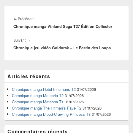
Navigation
de
Article
←
Précédent
l’article
Chronique manga Vinland Saga T27 Édition Collector
précédent :
Article
Suivant
→
Chronique jeu vidéo Goldorak – Le Festin des Loups
suivant :
Zone
Articles récents
principale
de
widget
Chronique manga Hotel Inhumans T2
31/07/2026
pour
Chronique manga Meteoria T2
31/07/2026
la
Chronique manga Meteoria T1
31/07/2026
barre
Chronique manga The Hitman’s Fave T2
31/07/2026
latérale
Chronique manga Blood-Crawling Princess T3
31/07/2026
Commentaires récents