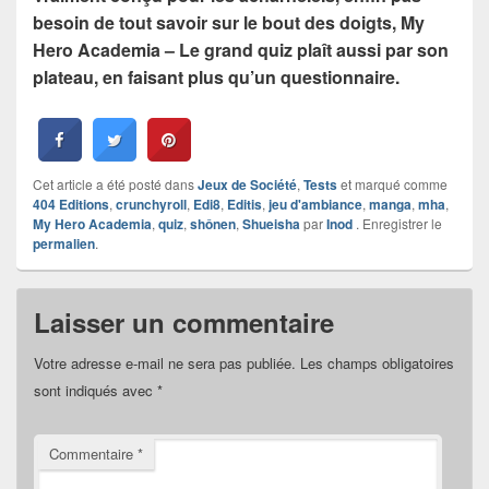
besoin de tout savoir sur le bout des doigts, My
Hero Academia – Le grand quiz plaît aussi par son
plateau, en faisant plus qu’un questionnaire.
Cet article a été posté dans
Jeux de Société
,
Tests
et marqué comme
404 Editions
,
crunchyroll
,
Edi8
,
Editis
,
jeu d'ambiance
,
manga
,
mha
,
My Hero Academia
,
quiz
,
shônen
,
Shueisha
par
Inod
. Enregistrer le
permalien
.
Laisser un commentaire
Votre adresse e-mail ne sera pas publiée.
Les champs obligatoires
sont indiqués avec
*
Commentaire
*