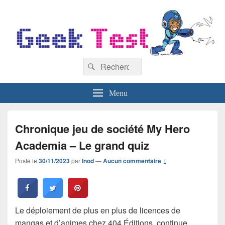
GeekTest
Recherche :
Blog jeux-vidéo et high-tech
Rechercher
Menu
Chronique jeu de société My Hero
Academia – Le grand quiz
Posté le
30/11/2023
par
Inod
—
Aucun commentaire ↓
Le déploiement de plus en plus de licences de
mangas et d’animes chez 404 Éditions, continue