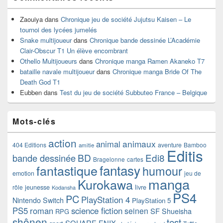
Zaouiya
dans
Chronique jeu de société Jujutsu Kaisen – Le
tournoi des lycées jumelés
Snake multijoueur
dans
Chronique bande dessinée L’Académie
Clair-Obscur T1 Un élève encombrant
Othello Multijoueurs
dans
Chronique manga Ramen Akaneko T7
bataille navale multijoueur
dans
Chronique manga Bride Of The
Death God T1
Eubben
dans
Test du jeu de société Subbuteo France – Belgique
Mots-clés
action
animaux
animal
404 Editions
aventure
Bamboo
amitie
Editis
BD
Edi8
bande dessinée
Bragelonne
cartes
fantasy
fantastique
humour
emotion
jeu de
manga
Kurokawa
rôle
jeunesse
livre
Kodansha
PS4
PC
PlayStation 4
Nintendo Switch
PlayStation 5
PS5
roman
science fiction
seinen
SF
Shueisha
RPG
shônen
test
SQUARE ENIX