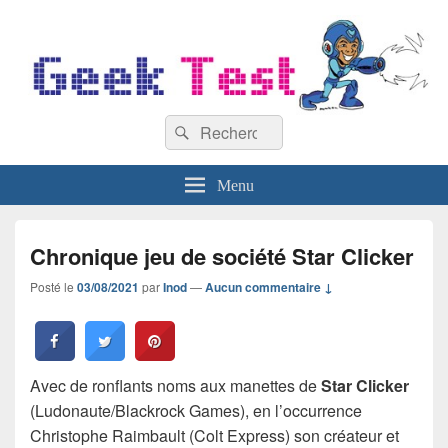
GeekTest
Recherche :
Blog jeux-vidéo et high-tech
Rechercher
Menu
Chronique jeu de société Star Clicker
Posté le
03/08/2021
par
Inod
—
Aucun commentaire ↓
Avec de ronflants noms aux manettes de
Star Clicker
(Ludonaute/Blackrock Games), en l’occurrence
Christophe Raimbault (Colt Express) son créateur et