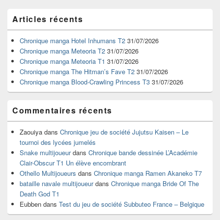
Zone
Articles récents
principale
de
widget
Chronique manga Hotel Inhumans T2
31/07/2026
pour
Chronique manga Meteoria T2
31/07/2026
la
Chronique manga Meteoria T1
31/07/2026
barre
Chronique manga The Hitman’s Fave T2
31/07/2026
latérale
Chronique manga Blood-Crawling Princess T3
31/07/2026
Commentaires récents
Zaouiya
dans
Chronique jeu de société Jujutsu Kaisen – Le
tournoi des lycées jumelés
Snake multijoueur
dans
Chronique bande dessinée L’Académie
Clair-Obscur T1 Un élève encombrant
Othello Multijoueurs
dans
Chronique manga Ramen Akaneko T7
bataille navale multijoueur
dans
Chronique manga Bride Of The
Death God T1
Eubben
dans
Test du jeu de société Subbuteo France – Belgique