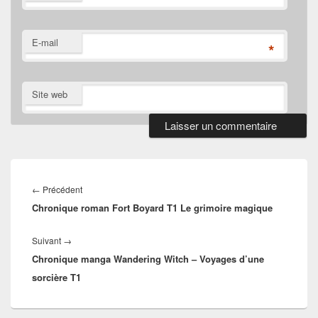
E-mail
*
Site web
Navigation
de
Article
←
Précédent
l’article
Chronique roman Fort Boyard T1 Le grimoire magique
précédent :
Article
Suivant
→
Chronique manga Wandering Witch – Voyages d’une
suivant :
sorcière T1