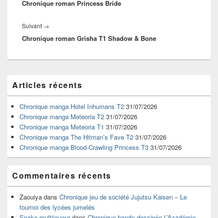
l’article
Chronique roman Princess Bride
précédent :
Article
Suivant
→
Chronique roman Grisha T1 Shadow & Bone
suivant :
Zone
Articles récents
principale
de
widget
Chronique manga Hotel Inhumans T2
31/07/2026
pour
Chronique manga Meteoria T2
31/07/2026
la
Chronique manga Meteoria T1
31/07/2026
barre
Chronique manga The Hitman’s Fave T2
31/07/2026
latérale
Chronique manga Blood-Crawling Princess T3
31/07/2026
Commentaires récents
Zaouiya
dans
Chronique jeu de société Jujutsu Kaisen – Le
tournoi des lycées jumelés
Snake multijoueur
dans
Chronique bande dessinée L’Académie