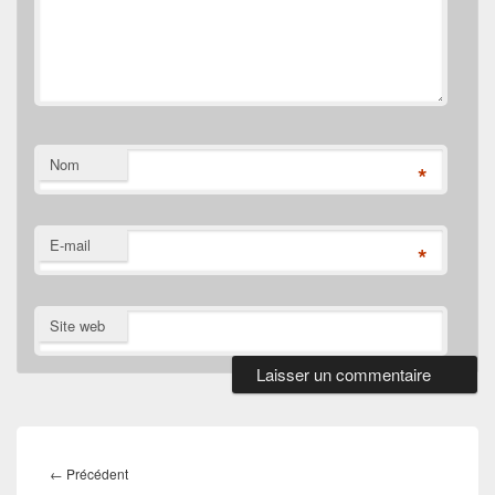
Nom
*
E-mail
*
Site web
Navigation
de
Article
←
Précédent