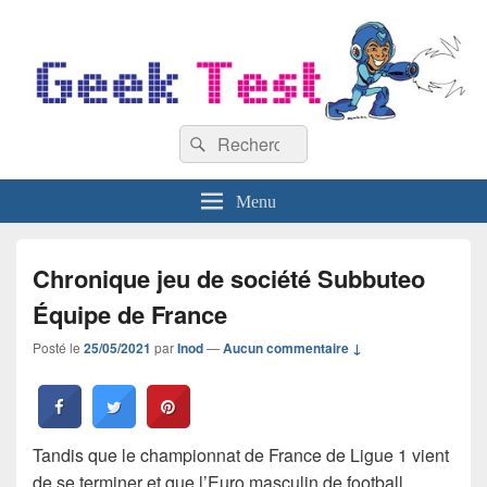
GeekTest
Recherche :
Blog jeux-vidéo et high-tech
Rechercher
Menu
Chronique jeu de société Subbuteo
Équipe de France
Posté le
25/05/2021
par
Inod
—
Aucun commentaire ↓
Tandis que le championnat de France de Ligue 1 vient
de se terminer et que l’Euro masculin de football