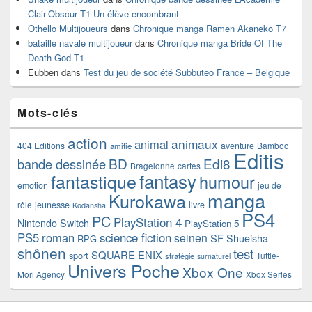
Clair-Obscur T1 Un élève encombrant
Othello Multijoueurs
dans
Chronique manga Ramen Akaneko T7
bataille navale multijoueur
dans
Chronique manga Bride Of The
Death God T1
Eubben
dans
Test du jeu de société Subbuteo France – Belgique
Mots-clés
action
animaux
animal
404 Editions
aventure
Bamboo
amitie
Editis
BD
Edi8
bande dessinée
Bragelonne
cartes
fantasy
fantastique
humour
emotion
jeu de
manga
Kurokawa
rôle
jeunesse
livre
Kodansha
PS4
PC
PlayStation 4
Nintendo Switch
PlayStation 5
PS5
roman
science fiction
seinen
SF
Shueisha
RPG
shônen
test
SQUARE ENIX
sport
Tuttle-
stratégie
surnaturel
Univers Poche
Xbox One
Mori Agency
Xbox Series