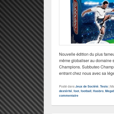
Nouvelle édition du plus fameu
même globaliser au domaine spo
Champions. Subbuteo Champio
entrant chez nous avec sa lé
Posté dans
Jeux de Société
,
Tests
|
Ma
dextérité
,
foot
,
football
,
Hasbro
,
Megab
commentaire