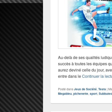
Au-delà de ses qualités ludiq
succès à toutes les équipes qu
aurez deviné celle du jour, av
entre dans le
Continuer la lec
Posté dans
Jeux de Société
,
Tests
|
Ma
Megableu
,
pichenette
,
sport
,
Subbute