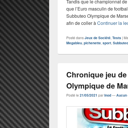
Tandis que le championnat de 
que l’Euro masculin de football
Subbuteo Olympique de Marsei
afin de coller à
Continuer la le
Posté dans
Jeux de Société
,
Tests
|
Ma
Megableu
,
pichenette
,
sport
,
Subbute
Chronique jeu de
Olympique de Mar
Posté le
21/05/2021
par
Inod
—
Aucun 