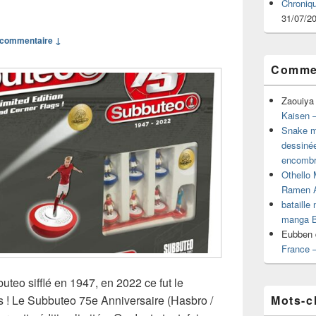
Chroniq
31/07/2
commentaire ↓
Commen
Zaouiya
Kaisen –
Snake mu
dessiné
encombr
Othello 
Ramen 
bataille
manga B
Eubben
France 
teo sifflé en 1947, en 2022 ce fut le
Mots-c
s ! Le Subbuteo 75e Anniversaire (Hasbro /