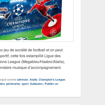
x jeu de société de football et on peut
rtif, cette fois estampillé Ligue des
ns League (Megableu/Hasbro/Atalia),
gendaire musique d’accompagnement.
rqué comme
adresse
,
Atalia
,
Champion's League
,
leu
,
pichenette
,
sport
,
Subbuteo
|
Publier un