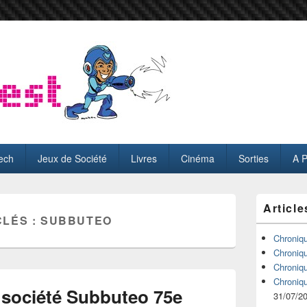
ech
Jeux de Société
Livres
Cinéma
Sorties
A 
Zone
Article
principale
CLÉS :
SUBBUTEO
de
widget
Chroniq
pour
Chroniq
la
Chroniq
barre
Chroniq
latérale
 société Subbuteo 75e
31/07/2