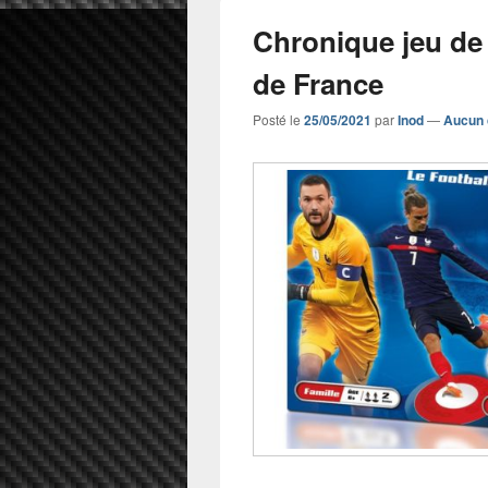
Chronique jeu de
de France
Posté le
25/05/2021
par
Inod
—
Aucun 