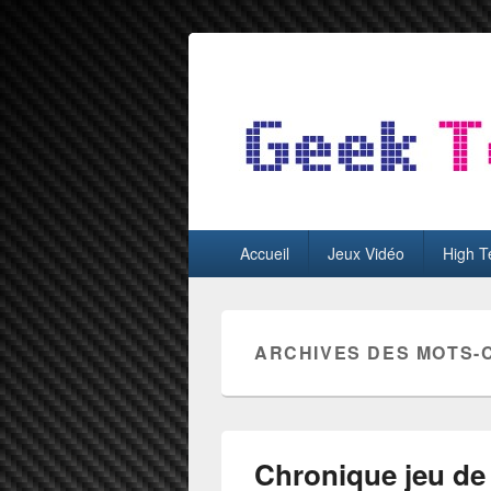
GeekTest
Blog jeux-vidéo et high-tech
Menu
Accueil
Jeux Vidéo
High T
principal
ARCHIVES DES MOTS-
Chronique jeu de