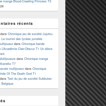
ue manga Blood-Crawling Princess T3
026
taires récents
dans
Chronique jeu de société Jujutsu
 Le tournoi des lycées jumelés
ltijoueur
dans
Chronique bande
e L’Académie Clair-Obscur T1 Un élève
ant
Multijoueurs
dans
Chronique manga
Akaneko T7
 navale multijoueur
dans
Chronique
ride Of The Death God T1
dans
Test du jeu de société Subbuteo
– Belgique
lés