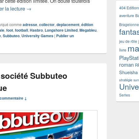
 cette édition limitée. On doute toutefois
Chronique jeu de société Subbuteo 75e Anniversai
404 Edition
r la lecture
→
aventure
B
rqué comme
adresse
,
collector
,
deplacement
,
édition
Bragelonne
fanta
ale
,
foot
,
football
,
Hasbro
,
Longshore Limited
,
Megableu
,
e
,
Subbuteo
,
University Games
|
Publier un
jeu de rôle
ma
livre
PlayStat
roman
R
Shueisha
 société Subbuteo
stratégie
sur
Unive
ue
Series
commentaire ↓