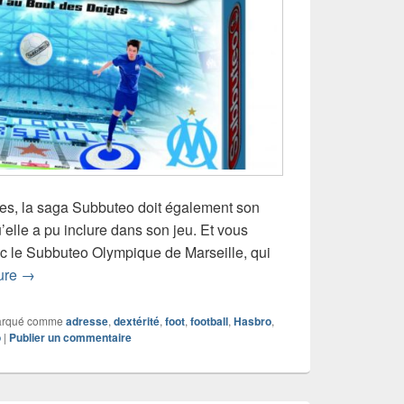
ues, la saga Subbuteo doit également son
’elle a pu inclure dans son jeu. Et vous
ec le Subbuteo Olympique de Marseille, qui
Chronique jeu de société Subbuteo Olympique de Marseille
ture
→
rqué comme
adresse
,
dextérité
,
foot
,
football
,
Hasbro
,
o
|
Publier un commentaire