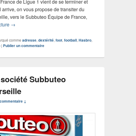
France de Ligue 1 vient de se terminer et
 arrive, on vous propose de transiter du
lle, vers le Subbuteo Équipe de France,
Chronique jeu de société Subbuteo Équipe de France
cture
→
rqué comme
adresse
,
dextérité
,
foot
,
football
,
Hasbro
,
o
|
Publier un commentaire
 société Subbuteo
seille
commentaire ↓