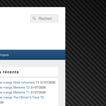
Recherche :
Rechercher
Propos
s récents
ue manga Hotel Inhumans T2
31/07/2026
ue manga Meteoria T2
31/07/2026
ue manga Meteoria T1
31/07/2026
ue manga The Hitman’s Fave T2
026