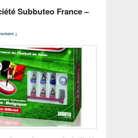
ciété Subbuteo France –
entaire ↓