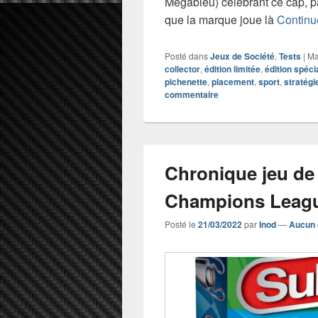
Megableu) célébrant ce cap, par
que la marque joue là
Continue
Posté dans
Jeux de Société
,
Tests
|
Ma
collector
,
édition limitée
,
édition spéci
pichenette
,
placement
,
sport
,
stratégi
commentaire
Chronique jeu de
Champions Leag
Posté le
21/03/2022
par
Inod
—
Aucun 