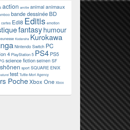
action
animaux
animal
s
amitie
BD
bande dessinée
amboo
Editis
Edi8
emotion
cartes
fantasy
stique
humour
Kurokawa
jeunesse
Kodansha
nga
PC
Nintendo Switch
PS4
ion 4
PS5
PlayStation 5
science fiction
seinen
SF
PG
shônen
SQUARE ENIX
sport
test
Tuttle-Mori Agency
naturel
rs Poche
Xbox One
Xbox