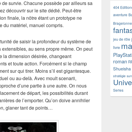
que de survie. Chacune possède par ailleurs sa
404 Edition
ez découvrir sur le site dédié. Peut-être
aventure
B
on finale, la nôtre étant un prototype ne
Bragelonne
ive du matériel, manuel compris.
fanta
jeu de rôle
tunité de saisir la profondeur du système de
ma
livre
s extensibles, au sens propre même. On peut
PlayStat
 de la dimension désirée, changeant
roman
R
ts et toute action. Forcément si le champ
Shueisha
ent sur qui tirer. Moins s’il est gigantesque.
stratégie
sur
uel ou au-delà. Avec moult scenarii,
Unive
approche d’une partie à une autre. On nous
Series
lacement de départ, les possibilités durant
nières de l’emporter. Qu’on doive annihiler
on, glaner tant de points…