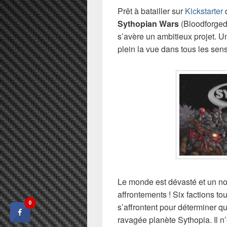
Prêt à batailler sur
Kickstarter
d
Sythopian Wars
(Bloodforged
s’avère un ambitieux projet. U
plein la vue dans tous les sen
Le monde est dévasté et un nou
affrontements ! Six factions to
0
s’affrontent pour déterminer qui
ravagée planète Sythopia. Il 