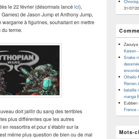
Chroniq
ès le 22 février (désormais lancé
ici
),
31/07/2
 Games) de Jason Jump et Anthony Jump,
n wargame à figurines, souhaitant en mettre
s du terme.
Commen
Zaouiya
Kaisen –
Snake mu
dessiné
encombr
Othello 
Ramen 
bataille
manga B
Eubben
France 
veau doit jaillir du sang des terribles
utes plus différentes que les autres
 en ressortira et pour s’établir sur la
Mots-c
n’est même plus question de bien ou de mal