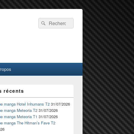
Recherche :
Rechercher
Propos
s récents
ue manga Hotel Inhumans T2
31/07/2026
ue manga Meteoria T2
31/07/2026
ue manga Meteoria T1
31/07/2026
ue manga The Hitman’s Fave T2
026