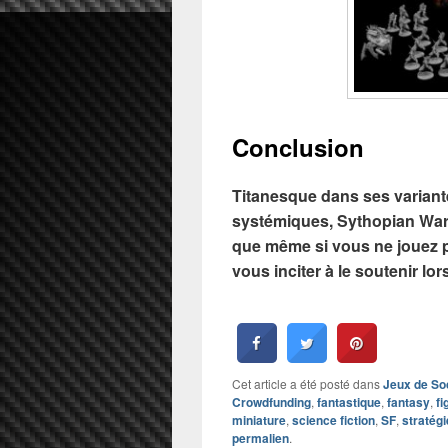
Conclusion
Titanesque dans ses variant
systémiques, Sythopian Wars 
que même si vous ne jouez p
vous inciter à le soutenir lo
Cet article a été posté dans
Jeux de So
Crowdfunding
,
fantastique
,
fantasy
,
fi
miniature
,
science fiction
,
SF
,
stratégi
permalien
.