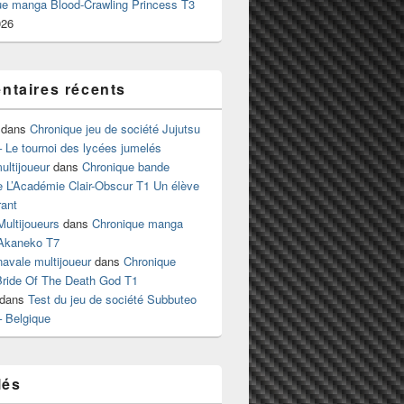
ue manga Blood-Crawling Princess T3
026
taires récents
dans
Chronique jeu de société Jujutsu
 Le tournoi des lycées jumelés
ltijoueur
dans
Chronique bande
e L’Académie Clair-Obscur T1 Un élève
ant
Multijoueurs
dans
Chronique manga
Akaneko T7
 navale multijoueur
dans
Chronique
ride Of The Death God T1
dans
Test du jeu de société Subbuteo
– Belgique
lés