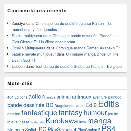
Commentaires récents
Zaouiya
dans
Chronique jeu de société Jujutsu Kaisen – Le
tournoi des lycées jumelés
Snake multijoueur
dans
Chronique bande dessinée L’Académie
Clair-Obscur T1 Un élève encombrant
Othello Multijoueurs
dans
Chronique manga Ramen Akaneko T7
bataille navale multijoueur
dans
Chronique manga Bride Of The
Death God T1
Eubben
dans
Test du jeu de société Subbuteo France – Belgique
Mots-clés
action
animaux
animal
404 Editions
aventure
Bamboo
amitie
Editis
BD
Edi8
bande dessinée
Bragelonne
cartes
fantasy
fantastique
humour
emotion
jeu de
manga
Kurokawa
rôle
jeunesse
livre
Kodansha
PS4
PC
PlayStation 4
Nintendo Switch
PlayStation 5