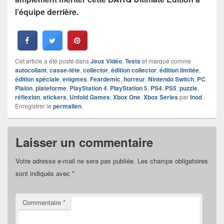
l’équipe derrière.
Cet article a été posté dans
Jeux Vidéo
,
Tests
et marqué comme
autocollant
,
casse-tête
,
collector
,
édition collector
,
édition limitée
,
édition spéciale
,
enigmes
,
Feardemic
,
horreur
,
Nintendo Switch
,
PC
,
Plaion
,
plateforme
,
PlayStation 4
,
PlayStation 5
,
PS4
,
PS5
,
puzzle
,
réflexion
,
stickers
,
Unfold Games
,
Xbox One
,
Xbox Series
par
Inod
.
Enregistrer le
permalien
.
Laisser un commentaire
Votre adresse e-mail ne sera pas publiée.
Les champs obligatoires
sont indiqués avec
*
Commentaire
*