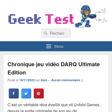
GeekTest
Recherche :
Blog jeux-vidéo et high-tech
Rechercher
Menu
Chronique jeu vidéo DARQ Ultimate
Edition
Posté le
18/11/2022
par
Inod
—
Aucun commentaire ↓
C’est un véritable rêve éveillé que vit Unfold Games,
depuis la sortie originelle de son jeu de