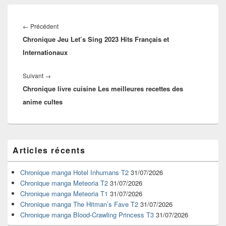
Navigation
de
Article
←
Précédent
l’article
Chronique Jeu Let’s Sing 2023 Hits Français et
précédent :
Internationaux
Article
Suivant
→
Chronique livre cuisine Les meilleures recettes des
suivant :
anime cultes
Zone
Articles récents
principale
de
widget
Chronique manga Hotel Inhumans T2
31/07/2026
pour
Chronique manga Meteoria T2
31/07/2026
la
Chronique manga Meteoria T1
31/07/2026
barre
Chronique manga The Hitman’s Fave T2
31/07/2026
latérale
Chronique manga Blood-Crawling Princess T3
31/07/2026