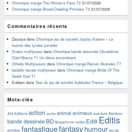
Chronique manga The Hitman’s Fave T2
31/07/2026
latérale
Chronique manga Blood-Crawling Princess T3
31/07/2026
Commentaires récents
Zaouiya
dans
Chronique jeu de société Jujutsu Kaisen – Le
tournoi des lycées jumelés
Snake multijoueur
dans
Chronique bande dessinée L’Académie
Clair-Obscur T1 Un élève encombrant
Othello Multijoueurs
dans
Chronique manga Ramen Akaneko T7
bataille navale multijoueur
dans
Chronique manga Bride Of The
Death God T1
Eubben
dans
Test du jeu de société Subbuteo France – Belgique
Mots-clés
action
animaux
animal
404 Editions
aventure
Bamboo
amitie
Editis
BD
Edi8
bande dessinée
Bragelonne
cartes
fantasy
fantastique
humour
emotion
jeu de