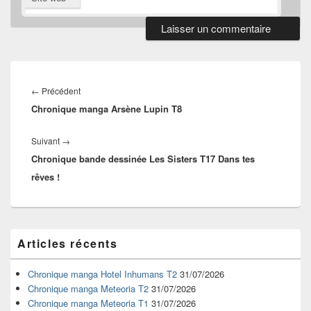
Navigation
de
Article
←
Précédent
l’article
Chronique manga Arsène Lupin T8
précédent :
Article
Suivant
→
Chronique bande dessinée Les Sisters T17 Dans tes
suivant :
rêves !
Zone
Articles récents
principale
de
widget
Chronique manga Hotel Inhumans T2
31/07/2026
pour
Chronique manga Meteoria T2
31/07/2026
la
Chronique manga Meteoria T1
31/07/2026
barre