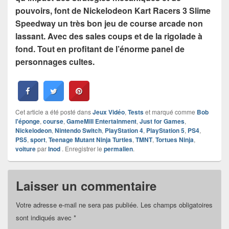
pouvoirs, font de Nickelodeon Kart Racers 3 Slime
Speedway un très bon jeu de course arcade non
lassant. Avec des sales coups et de la rigolade à
fond. Tout en profitant de l’énorme panel de
personnages cultes.
Cet article a été posté dans
Jeux Vidéo
,
Tests
et marqué comme
Bob
l'éponge
,
course
,
GameMill Entertainment
,
Just for Games
,
Nickelodeon
,
Nintendo Switch
,
PlayStation 4
,
PlayStation 5
,
PS4
,
PS5
,
sport
,
Teenage Mutant Ninja Turtles
,
TMNT
,
Tortues Ninja
,
voiture
par
Inod
. Enregistrer le
permalien
.
Laisser un commentaire
Votre adresse e-mail ne sera pas publiée.
Les champs obligatoires
sont indiqués avec
*