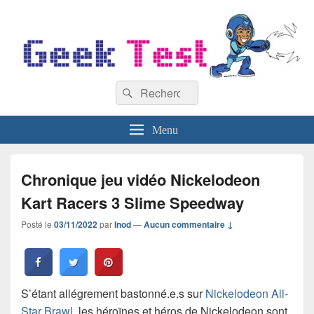
GeekTest
Recherche :
Blog jeux-vidéo et high-tech
Rechercher
Menu
Chronique jeu vidéo Nickelodeon
Kart Racers 3 Slime Speedway
Posté le
03/11/2022
par
Inod
—
Aucun commentaire ↓
S’étant allégrement bastonné.e.s sur
Nickelodeon All-
Star Brawl
, les héroïnes et héros de Nickelodeon sont