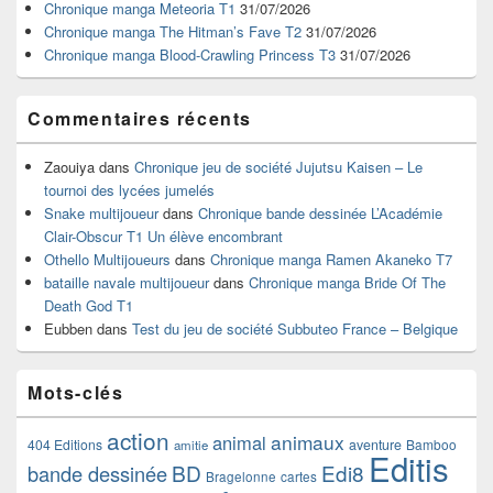
Chronique manga Meteoria T1
31/07/2026
barre
Chronique manga The Hitman’s Fave T2
31/07/2026
latérale
Chronique manga Blood-Crawling Princess T3
31/07/2026
Commentaires récents
Zaouiya
dans
Chronique jeu de société Jujutsu Kaisen – Le
tournoi des lycées jumelés
Snake multijoueur
dans
Chronique bande dessinée L’Académie
Clair-Obscur T1 Un élève encombrant
Othello Multijoueurs
dans
Chronique manga Ramen Akaneko T7
bataille navale multijoueur
dans
Chronique manga Bride Of The
Death God T1
Eubben
dans
Test du jeu de société Subbuteo France – Belgique
Mots-clés
action
animaux
animal
404 Editions
aventure
Bamboo
amitie
Editis
BD
Edi8
bande dessinée
Bragelonne
cartes