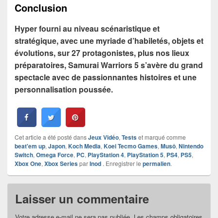
Conclusion
Hyper fourni au niveau scénaristique et
stratégique, avec une myriade d’habiletés, objets et
évolutions, sur 27 protagonistes, plus nos lieux
préparatoires, Samurai Warriors 5 s’avère du grand
spectacle avec de passionnantes histoires et une
personnalisation poussée.
Cet article a été posté dans
Jeux Vidéo
,
Tests
et marqué comme
beat'em up
,
Japon
,
Koch Media
,
Koei Tecmo Games
,
Musô
,
Nintendo
Switch
,
Omega Force
,
PC
,
PlayStation 4
,
PlayStation 5
,
PS4
,
PS5
,
Xbox One
,
Xbox Series
par
Inod
. Enregistrer le
permalien
.
Laisser un commentaire
Votre adresse e-mail ne sera pas publiée.
Les champs obligatoires