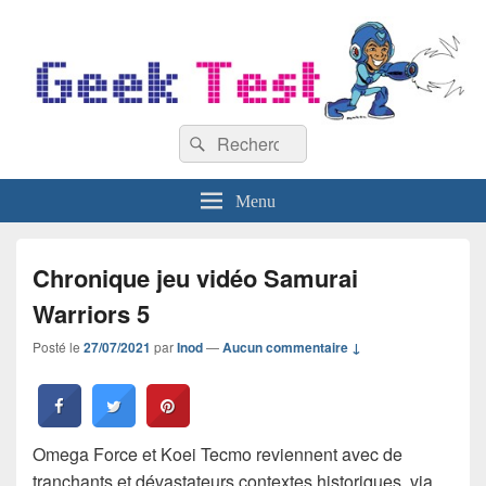
GeekTest
Recherche :
Blog jeux-vidéo et high-tech
Rechercher
Menu
Chronique jeu vidéo Samurai
Warriors 5
Posté le
27/07/2021
par
Inod
—
Aucun commentaire ↓
Omega Force et Koei Tecmo reviennent avec de
tranchants et dévastateurs contextes historiques, via