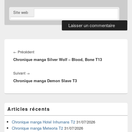
Site web
Navigation
de
Article
←
Précédent
l’article
Chronique manga Silver Wolf – Blood, Bone T13
précédent :
Article
Suivant
→
Chronique manga Demon Slave T3
suivant :
Zone
Articles récents
principale
de
widget
Chronique manga Hotel Inhumans T2
31/07/2026
pour
Chronique manga Meteoria T2
31/07/2026
la