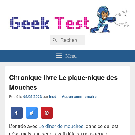
GeekTest
Recherche :
Blog jeux-vidéo et high-tech
Rechercher
Menu
Chronique livre Le pique-nique des
Mouches
Posté le
09/05/2023
par
Inod
—
Aucun commentaire ↓
L’entrée avec
Le dîner de mouches
, dans ce qui est
désormais une série, avait déjà su nous régaler.