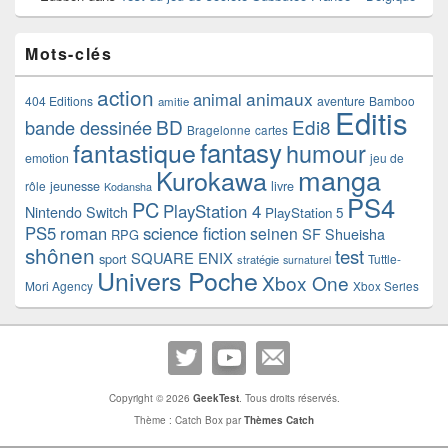
Mots-clés
action
animaux
animal
404 Editions
aventure
Bamboo
amitie
Editis
BD
Edi8
bande dessinée
Bragelonne
cartes
fantasy
fantastique
humour
emotion
jeu de
manga
Kurokawa
rôle
jeunesse
livre
Kodansha
PS4
PC
PlayStation 4
Nintendo Switch
PlayStation 5
PS5
roman
science fiction
seinen
SF
Shueisha
RPG
shônen
test
SQUARE ENIX
sport
Tuttle-
stratégie
surnaturel
Univers Poche
Xbox One
Mori Agency
Xbox Series
Copyright © 2026
GeekTest
. Tous droits réservés.
Thème : Catch Box par
Thèmes Catch