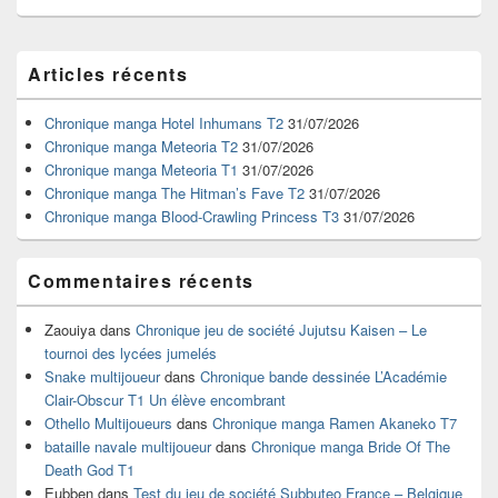
Zone
Articles récents
principale
de
widget
Chronique manga Hotel Inhumans T2
31/07/2026
pour
Chronique manga Meteoria T2
31/07/2026
la
Chronique manga Meteoria T1
31/07/2026
barre
Chronique manga The Hitman’s Fave T2
31/07/2026
latérale
Chronique manga Blood-Crawling Princess T3
31/07/2026
Commentaires récents
Zaouiya
dans
Chronique jeu de société Jujutsu Kaisen – Le
tournoi des lycées jumelés
Snake multijoueur
dans
Chronique bande dessinée L’Académie
Clair-Obscur T1 Un élève encombrant
Othello Multijoueurs
dans
Chronique manga Ramen Akaneko T7
bataille navale multijoueur
dans
Chronique manga Bride Of The
Death God T1
Eubben
dans
Test du jeu de société Subbuteo France – Belgique