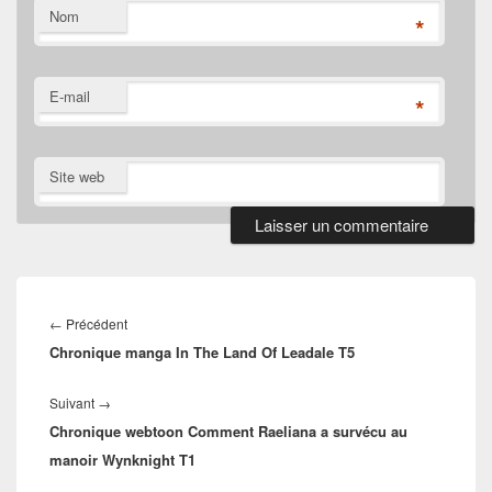
Nom
*
E-mail
*
Site web
Navigation
de
Article
←
Précédent
l’article
Chronique manga In The Land Of Leadale T5
précédent :
Article
Suivant
→
Chronique webtoon Comment Raeliana a survécu au
suivant :
manoir Wynknight T1