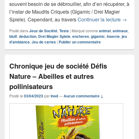
souvent besoin de se débrouiller, afin d’en récupérer, à
l’instar de Maudits Criquets (Gigamic / Drei Magier
Chroniq
Spiele). Cependant, au travers
Continuer la lecture
→
Posté dans
Jeux de Société
,
Tests
|
Marqué comme
animal
,
animaux
,
bluff
,
deduction
,
Drei Magier Spiele
,
encheres
,
gigamic
,
insecte
,
jeu
d'ambiance
,
Jeu de cartes
|
Publier un commentaire
Chronique jeu de société Défis
Nature – Abeilles et autres
pollinisateurs
Posté le
03/04/2023
par
Inod
—
Aucun commentaire ↓