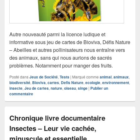
Autre nouveauté parmi la licence ludique et
informative sous jeu de cartes de Bioviva, Défis Nature
– Abeilles et autres pollinisateurs nous entraîne vers
des animaux, sans qui nous aurions de sacrés
problèmes. Notamment pour manger des fruits.
Posté dans
Jeux de Société
,
Tests
|
Marqué comme
animal
,
animaux
,
biodiversité
,
Bioviva
,
cartes
,
Defis Nature
,
ecologie
,
environnement
,
insecte
,
Jeu de cartes
,
nature
,
oiseau
,
singe
|
Publier un
commentaire
Chronique livre documentaire
Insectes – Leur vie cachée,
minuscule et essentielle