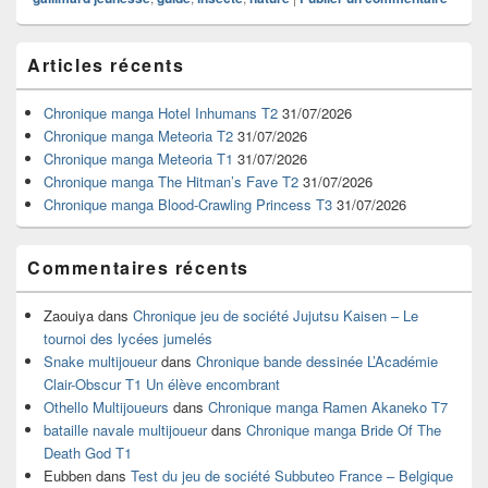
Zone
Articles récents
principale
de
widget
Chronique manga Hotel Inhumans T2
31/07/2026
pour
Chronique manga Meteoria T2
31/07/2026
la
Chronique manga Meteoria T1
31/07/2026
barre
Chronique manga The Hitman’s Fave T2
31/07/2026
latérale
Chronique manga Blood-Crawling Princess T3
31/07/2026
Commentaires récents
Zaouiya
dans
Chronique jeu de société Jujutsu Kaisen – Le
tournoi des lycées jumelés
Snake multijoueur
dans
Chronique bande dessinée L’Académie
Clair-Obscur T1 Un élève encombrant
Othello Multijoueurs
dans
Chronique manga Ramen Akaneko T7
bataille navale multijoueur
dans
Chronique manga Bride Of The
Death God T1
Eubben
dans
Test du jeu de société Subbuteo France – Belgique