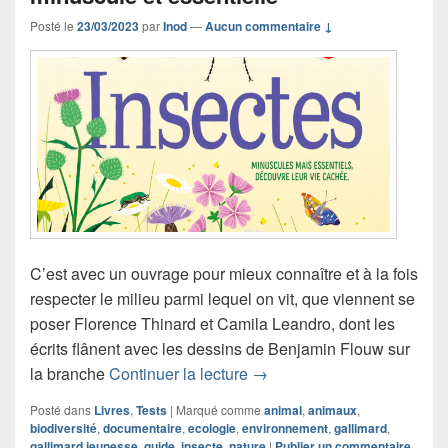
Posté le
23/03/2023
par
Inod
—
Aucun commentaire ↓
C’est avec un ouvrage pour mieux connaître et à la fois
respecter le milieu parmi lequel on vit, que viennent se
poser Florence Thinard et Camila Leandro, dont les
écrits flânent avec les dessins de Benjamin Flouw sur
Chronique livre documentair
la branche
Continuer la lecture
→
Posté dans
Livres
,
Tests
|
Marqué comme
animal
,
animaux
,
biodiversité
,
documentaire
,
ecologie
,
environnement
,
gallimard
,
gallimard jeunesse
,
guide
,
insecte
,
nature
|
Publier un commentaire