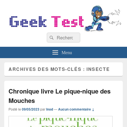
GeekTest
Recherche :
Blog jeux-vidéo et high-tech
Rechercher
Menu
ARCHIVES DES MOTS-CLÉS :
INSECTE
Chronique livre Le pique-nique des
Mouches
Posté le
09/05/2023
par
Inod
—
Aucun commentaire ↓