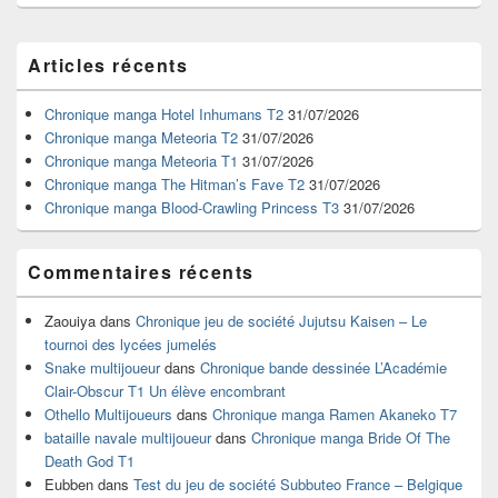
Zone
Articles récents
principale
de
widget
Chronique manga Hotel Inhumans T2
31/07/2026
pour
Chronique manga Meteoria T2
31/07/2026
la
Chronique manga Meteoria T1
31/07/2026
barre
Chronique manga The Hitman’s Fave T2
31/07/2026
latérale
Chronique manga Blood-Crawling Princess T3
31/07/2026
Commentaires récents
Zaouiya
dans
Chronique jeu de société Jujutsu Kaisen – Le
tournoi des lycées jumelés
Snake multijoueur
dans
Chronique bande dessinée L’Académie
Clair-Obscur T1 Un élève encombrant
Othello Multijoueurs
dans
Chronique manga Ramen Akaneko T7
bataille navale multijoueur
dans
Chronique manga Bride Of The
Death God T1
Eubben
dans
Test du jeu de société Subbuteo France – Belgique