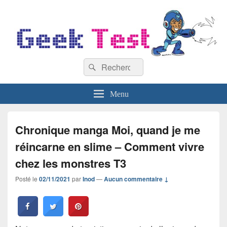
GeekTest
Recherche :
Blog jeux-vidéo et high-tech
Rechercher
Menu
Chronique manga Moi, quand je me
réincarne en slime – Comment vivre
chez les monstres T3
Posté le
02/11/2021
par
Inod
—
Aucun commentaire ↓