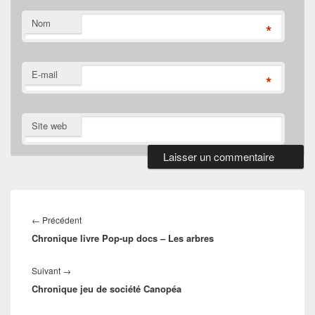
Nom
*
E-mail
*
Site web
Navigation
de
Article
←
Précédent
l’article
Chronique livre Pop-up docs – Les arbres
précédent :
Article
Suivant
→
Chronique jeu de société Canopéa
suivant :