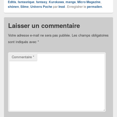
Editis
,
fantastique
,
fantasy
,
Kurokawa
,
manga
,
Micro Magazine
,
shônen
,
Slime
,
Univers Poche
par
Inod
. Enregistrer le
permalien
.
Laisser un commentaire
Votre adresse e-mail ne sera pas publiée.
Les champs obligatoires
sont indiqués avec
*
Commentaire
*