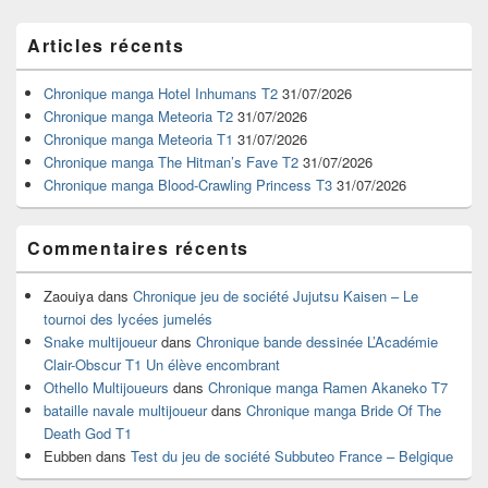
Zone
Articles récents
principale
de
widget
Chronique manga Hotel Inhumans T2
31/07/2026
pour
Chronique manga Meteoria T2
31/07/2026
la
Chronique manga Meteoria T1
31/07/2026
barre
Chronique manga The Hitman’s Fave T2
31/07/2026
latérale
Chronique manga Blood-Crawling Princess T3
31/07/2026
Commentaires récents
Zaouiya
dans
Chronique jeu de société Jujutsu Kaisen – Le
tournoi des lycées jumelés
Snake multijoueur
dans
Chronique bande dessinée L’Académie
Clair-Obscur T1 Un élève encombrant
Othello Multijoueurs
dans
Chronique manga Ramen Akaneko T7
bataille navale multijoueur
dans
Chronique manga Bride Of The
Death God T1
Eubben
dans
Test du jeu de société Subbuteo France – Belgique