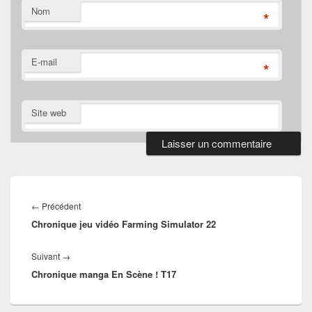
Nom
*
E-mail
*
Site web
Navigation
de
Article
←
Précédent
l’article
Chronique jeu vidéo Farming Simulator 22
précédent :
Article
Suivant
→
Chronique manga En Scène ! T17
suivant :