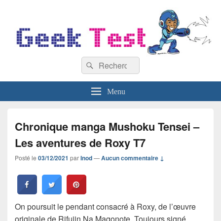
GeekTest
Recherche :
Blog jeux-vidéo et high-tech
Rechercher
Menu
Chronique manga Mushoku Tensei –
Les aventures de Roxy T7
Posté le
03/12/2021
par
Inod
—
Aucun commentaire ↓
On poursuit le pendant consacré à Roxy, de l’œuvre
originale de Rifujin Na Magonote. Toujours signé