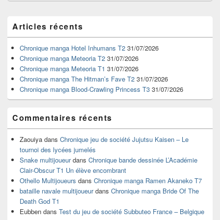
Zone
Articles récents
principale
de
widget
Chronique manga Hotel Inhumans T2
31/07/2026
pour
Chronique manga Meteoria T2
31/07/2026
la
Chronique manga Meteoria T1
31/07/2026
barre
Chronique manga The Hitman’s Fave T2
31/07/2026
latérale
Chronique manga Blood-Crawling Princess T3
31/07/2026
Commentaires récents
Zaouiya
dans
Chronique jeu de société Jujutsu Kaisen – Le
tournoi des lycées jumelés
Snake multijoueur
dans
Chronique bande dessinée L’Académie
Clair-Obscur T1 Un élève encombrant
Othello Multijoueurs
dans
Chronique manga Ramen Akaneko T7
bataille navale multijoueur
dans
Chronique manga Bride Of The
Death God T1
Eubben
dans
Test du jeu de société Subbuteo France – Belgique