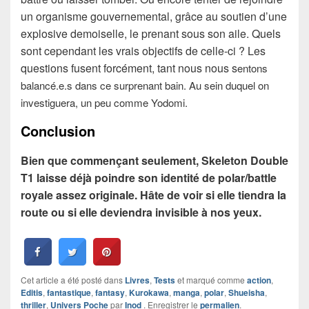
un organisme gouvernemental, grâce au soutien d’une
explosive demoiselle, le prenant sous son aile. Quels
sont cependant les vrais objectifs de celle-ci ? Les
questions fusent forcément, tant nous nous s
entons
balancé.e.s dans ce surprenant bain. Au sein duquel on
investiguera, un peu comme Yodomi.
Conclusion
Bien que commençant seulement, Skeleton Double
T1 laisse déjà poindre son identité de polar/battle
royale assez originale. Hâte de voir si elle tiendra la
route ou si elle deviendra invisible à nos yeux.
Cet article a été posté dans
Livres
,
Tests
et marqué comme
action
,
Editis
,
fantastique
,
fantasy
,
Kurokawa
,
manga
,
polar
,
Shueisha
,
thriller
,
Univers Poche
par
Inod
. Enregistrer le
permalien
.