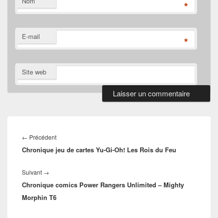
Nom
*
E-mail
*
Site web
Navigation
de
Article
←
Précédent
l’article
Chronique jeu de cartes Yu-Gi-Oh! Les Rois du Feu
précédent :
Article
Suivant
→
Chronique comics Power Rangers Unlimited – Mighty
suivant :
Morphin T6