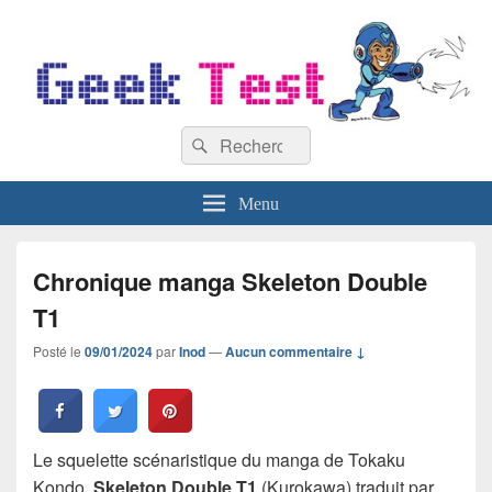
GeekTest
Recherche :
Blog jeux-vidéo et high-tech
Rechercher
Menu
Chronique manga Skeleton Double
T1
Posté le
09/01/2024
par
Inod
—
Aucun commentaire ↓
Le squelette scénaristique du manga de Tokaku
Kondo,
Skeleton Double T1
(Kurokawa) traduit par