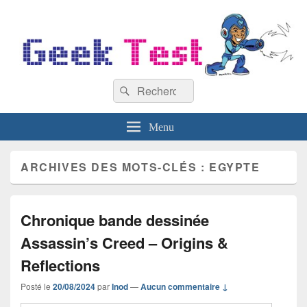
GeekTest
Recherche :
Blog jeux-vidéo et high-tech
Rechercher
Menu
ARCHIVES DES MOTS-CLÉS :
EGYPTE
Chronique bande dessinée
Assassin’s Creed – Origins &
Reflections
Posté le
20/08/2024
par
Inod
—
Aucun commentaire ↓