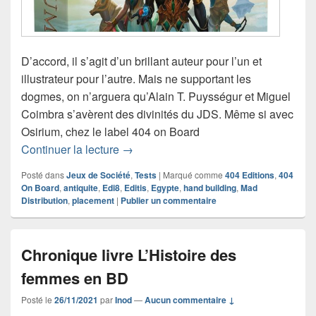
D’accord, il s’agit d’un brillant auteur pour l’un et
illustrateur pour l’autre. Mais ne supportant les
dogmes, on n’arguera qu’Alain T. Puysségur et Miguel
Coimbra s’avèrent des divinités du JDS. Même si avec
Osirium, chez le label 404 on Board
Chronique jeu de société Osirium
Continuer la lecture
→
Posté dans
Jeux de Société
,
Tests
|
Marqué comme
404 Editions
,
404
On Board
,
antiquite
,
Edi8
,
Editis
,
Egypte
,
hand building
,
Mad
Distribution
,
placement
|
Publier un commentaire
Chronique livre L’Histoire des
femmes en BD
Posté le
26/11/2021
par
Inod
—
Aucun commentaire ↓