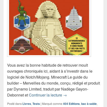
Vous avez la bonne habitude de retrouver moult
ouvrages chroniqués ici, aidant à s’investir dans le
logiciel de Notch/Mojang. Minecraft Le guide du
builder – Merveilles du monde, conçu, rédigé et produit
par Dynamo Limited, traduit par Nadège Gayon-
Chronique livre Minecraft
Debonnet et
Continuer la lecture
→
Posté dans
Livres
,
Tests
|
Marqué comme
404 Editions
,
bac à sable
,