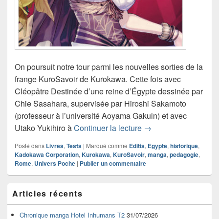
On poursuit notre tour parmi les nouvelles sorties de la
frange KuroSavoir de Kurokawa. Cette fois avec
Cléopâtre Destinée d’une reine d’Égypte dessinée par
Chie Sasahara, supervisée par Hiroshi Sakamoto
(professeur à l’université Aoyama Gakuin) et avec
Chronique manga Cléo
Utako Yukihiro à
Continuer la lecture
→
Posté dans
Livres
,
Tests
|
Marqué comme
Editis
,
Egypte
,
historique
,
Kadokawa Corporation
,
Kurokawa
,
KuroSavoir
,
manga
,
pedagogie
,
Rome
,
Univers Poche
|
Publier un commentaire
Zone
Articles récents
principale
de
widget
Chronique manga Hotel Inhumans T2
31/07/2026