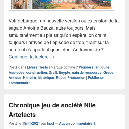
Voir débarquer un nouvelle version ou extension de la
saga d’Antoine Bauza, attire toujours. Mais
simultanément au plaisir qu’on espère, on craint
toujours l’arrivée de l’épisode de trop, tirant sur la
corde et n’apportant quasi rien. Au travers de 7
Chronique jeu de société 7 Wonders Ar
Continuer la lecture
→
Posté dans
Livres
,
Tests
|
Marqué comme
7 Wonders
,
antiquite
,
Asmodee
,
construction
,
Draft
,
Egypte
,
gain de ressource
,
Grece
Antique
,
Histoire
,
historique
,
Repos Production
|
Publier un
commentaire
Chronique jeu de société Nile
Artefacts
Posté le
15/11/2021
par
Inod
—
Aucun commentaire ↓