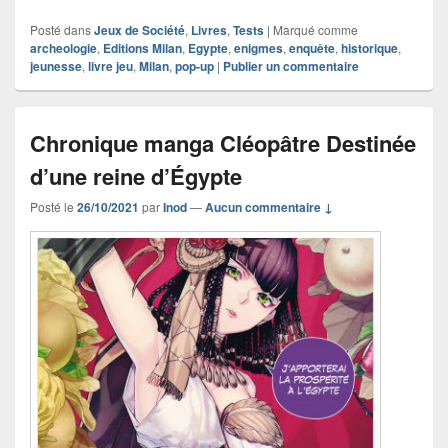
Posté dans
Jeux de Société
,
Livres
,
Tests
|
Marqué comme
archeologie
,
Editions Milan
,
Egypte
,
enigmes
,
enquête
,
historique
,
jeunesse
,
livre jeu
,
Milan
,
pop-up
|
Publier un commentaire
Chronique manga Cléopâtre Destinée
d’une reine d’Égypte
Posté le
26/10/2021
par
Inod
—
Aucun commentaire ↓