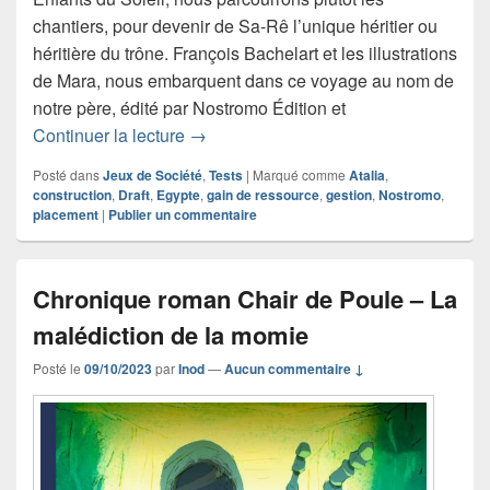
chantiers, pour devenir de Sa-Rê l’unique héritier ou
héritière du trône. François Bachelart et les illustrations
de Mara, nous embarquent dans ce voyage au nom de
notre père, édité par Nostromo Édition et
Chronique jeu de société Sa-Rê
Continuer la lecture
→
Posté dans
Jeux de Société
,
Tests
|
Marqué comme
Atalia
,
construction
,
Draft
,
Egypte
,
gain de ressource
,
gestion
,
Nostromo
,
placement
|
Publier un commentaire
Chronique roman Chair de Poule – La
malédiction de la momie
Posté le
09/10/2023
par
Inod
—
Aucun commentaire ↓