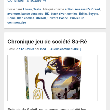
Continuer la lecture
→
Posté dans
Livres
,
Tests
|
Marqué comme
action
,
Assassin's Creed
,
aventure
,
bande dessinée
,
BD
,
black river
,
comics
,
Editis
,
Egypte
,
Rome
,
titan comics
,
Ubisoft
,
Univers Poche
|
Publier un
commentaire
Chronique jeu de société Sa-Rê
Posté le
11/10/2023
par
Inod
—
Aucun commentaire ↓
Enfants du Soleil, nous parcourrons plutôt les