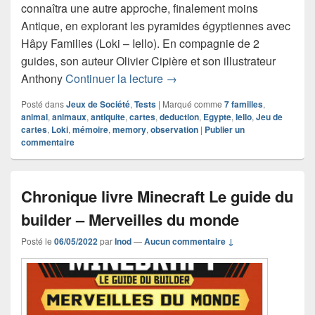
connaîtra une autre approche, finalement moins
Antique, en explorant les pyramides égyptiennes avec
Hâpy Families (Loki – Iello). En compagnie de 2
guides, son auteur Olivier Cipière et son illustrateur
Chronique jeu de société Hâp
Anthony
Continuer la lecture
→
Posté dans
Jeux de Société
,
Tests
|
Marqué comme
7 familles
,
animal
,
animaux
,
antiquite
,
cartes
,
deduction
,
Egypte
,
Iello
,
Jeu de
cartes
,
Loki
,
mémoire
,
memory
,
observation
|
Publier un
commentaire
Chronique livre Minecraft Le guide du
builder – Merveilles du monde
Posté le
06/05/2022
par
Inod
—
Aucun commentaire ↓