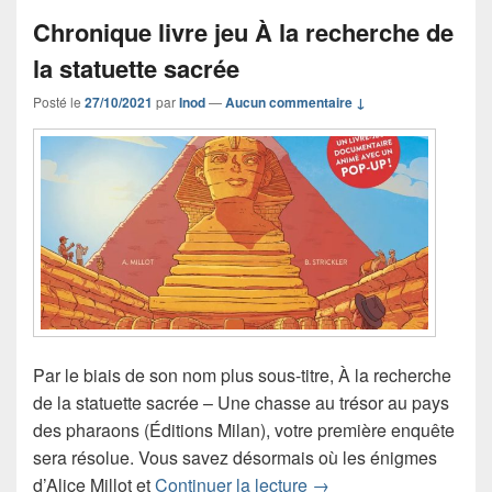
Chronique livre jeu À la recherche de
la statuette sacrée
Posté le
27/10/2021
par
Inod
—
Aucun commentaire ↓
Par le biais de son nom plus sous-titre, À la recherche
de la statuette sacrée – Une chasse au trésor au pays
des pharaons (Éditions Milan), votre première enquête
sera résolue. Vous savez désormais où les énigmes
Chronique livre jeu À l
d’Alice Millot et
Continuer la lecture
→