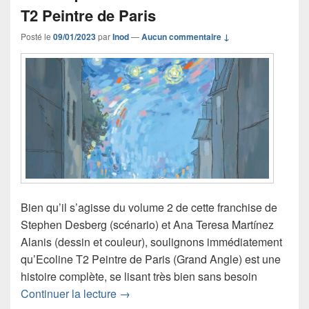
T2 Peintre de Paris
Posté le
09/01/2023
par
Inod
—
Aucun commentaire ↓
Bien qu’il s’agisse du volume 2 de cette franchise de
Stephen Desberg (scénario) et Ana Teresa Martínez
Alanis (dessin et couleur), soulignons immédiatement
qu’Ecoline T2 Peintre de Paris (Grand Angle) est une
histoire complète, se lisant très bien sans besoin
Chronique bande dessinée Ecoline T2 
Continuer la lecture
→