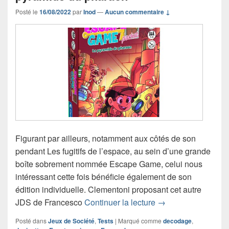
Posté le
16/08/2022
par
Inod
—
Aucun commentaire ↓
Figurant par ailleurs, notamment aux côtés de son
pendant Les fugitifs de l’espace, au sein d’une grande
boîte sobrement nommée Escape Game, celui nous
intéressant cette fois bénéficie également de son
édition individuelle. Clementoni proposant cet autre
Chronique Escape 
JDS de Francesco
Continuer la lecture
→
Posté dans
Jeux de Société
,
Tests
|
Marqué comme
decodage
,