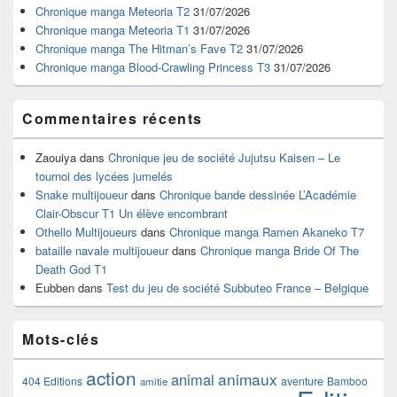
pour
Chronique manga Meteoria T2
31/07/2026
la
Chronique manga Meteoria T1
31/07/2026
barre
Chronique manga The Hitman’s Fave T2
31/07/2026
latérale
Chronique manga Blood-Crawling Princess T3
31/07/2026
Commentaires récents
Zaouiya
dans
Chronique jeu de société Jujutsu Kaisen – Le
tournoi des lycées jumelés
Snake multijoueur
dans
Chronique bande dessinée L’Académie
Clair-Obscur T1 Un élève encombrant
Othello Multijoueurs
dans
Chronique manga Ramen Akaneko T7
bataille navale multijoueur
dans
Chronique manga Bride Of The
Death God T1
Eubben
dans
Test du jeu de société Subbuteo France – Belgique
Mots-clés
action
animaux
animal
404 Editions
aventure
Bamboo
amitie