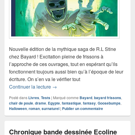
Nouvelle édition de la mythique saga de R.L Stine
chez Bayard ! Excitation pleine de frissons à
l’approche de ces ouvrages, tout en espérant qu’ils
fonctionnent toujours aussi bien qu’à l’époque de leur
écriture. On s’en va le vérifier tout
Chronique roman Chair de Poule – La 
Continuer la lecture
→
Posté dans
Livres
,
Tests
|
Marqué comme
Bayard
,
bayard frissons
,
chair de poule
,
drame
,
Egypte
,
fantastique
,
fantasy
,
Goosebumps
,
Halloween
,
roman
,
surnaturel
|
Publier un commentaire
Chronique bande dessinée Ecoline