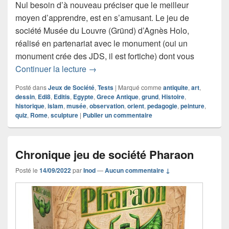
Nul besoin d’à nouveau préciser que le meilleur
moyen d’apprendre, est en s’amusant. Le jeu de
société Musée du Louvre (Gründ) d’Agnès Holo,
réalisé en partenariat avec le monument (oui un
monument crée des JDS, il est fortiche) dont vous
Chronique Le jeu de société Musée du
Continuer la lecture
→
Posté dans
Jeux de Société
,
Tests
|
Marqué comme
antiquite
,
art
,
dessin
,
Edi8
,
Editis
,
Egypte
,
Grece Antique
,
grund
,
Histoire
,
historique
,
islam
,
musée
,
observation
,
orient
,
pedagogie
,
peinture
,
quiz
,
Rome
,
sculpture
|
Publier un commentaire
Chronique jeu de société Pharaon
Posté le
14/09/2022
par
Inod
—
Aucun commentaire ↓