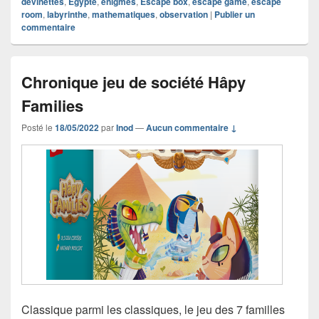
devinettes
,
Egypte
,
enigmes
,
Escape box
,
escape game
,
escape
room
,
labyrinthe
,
mathematiques
,
observation
|
Publier un
commentaire
Chronique jeu de société Hâpy
Families
Posté le
18/05/2022
par
Inod
—
Aucun commentaire ↓
Classique parmi les classiques, le jeu des 7 familles