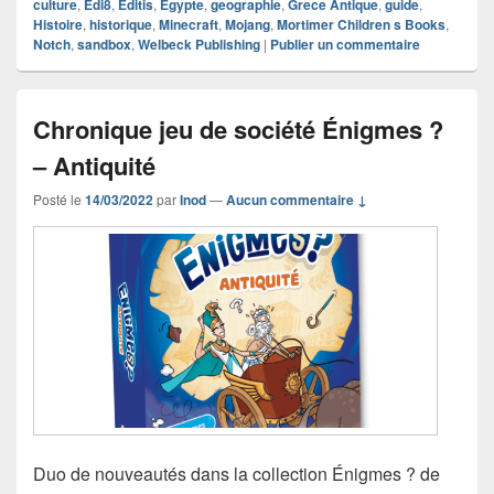
culture
,
Edi8
,
Editis
,
Egypte
,
geographie
,
Grece Antique
,
guide
,
Histoire
,
historique
,
Minecraft
,
Mojang
,
Mortimer Children s Books
,
Notch
,
sandbox
,
Welbeck Publishing
|
Publier un commentaire
Chronique jeu de société Énigmes ?
– Antiquité
Posté le
14/03/2022
par
Inod
—
Aucun commentaire ↓
Duo de nouveautés dans la collection Énigmes ? de