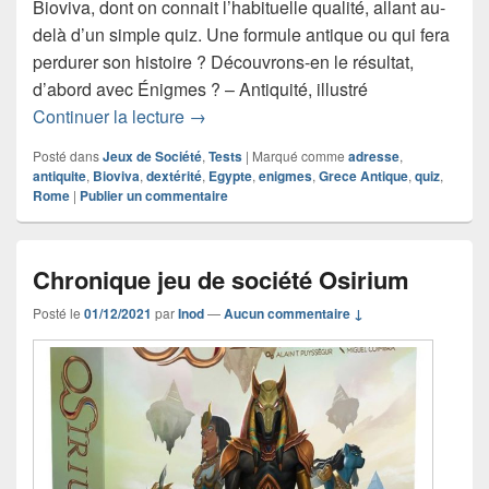
Bioviva, dont on connait l’habituelle qualité, allant au-
delà d’un simple quiz. Une formule antique ou qui fera
perdurer son histoire ? Découvrons-en le résultat,
d’abord avec Énigmes ? – Antiquité, illustré
Chronique jeu de société Énigmes ? – 
Continuer la lecture
→
Posté dans
Jeux de Société
,
Tests
|
Marqué comme
adresse
,
antiquite
,
Bioviva
,
dextérité
,
Egypte
,
enigmes
,
Grece Antique
,
quiz
,
Rome
|
Publier un commentaire
Chronique jeu de société Osirium
Posté le
01/12/2021
par
Inod
—
Aucun commentaire ↓