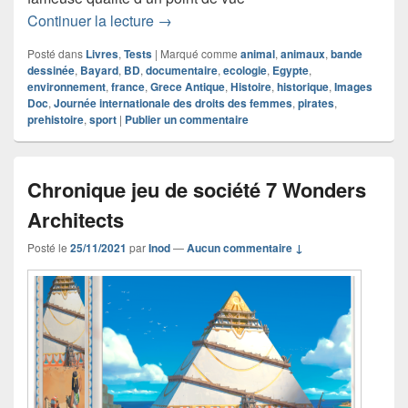
Chronique livre L’Histoire des femmes
Continuer la lecture
→
Posté dans
Livres
,
Tests
|
Marqué comme
animal
,
animaux
,
bande
dessinée
,
Bayard
,
BD
,
documentaire
,
ecologie
,
Egypte
,
environnement
,
france
,
Grece Antique
,
Histoire
,
historique
,
Images
Doc
,
Journée internationale des droits des femmes
,
pirates
,
prehistoire
,
sport
|
Publier un commentaire
Chronique jeu de société 7 Wonders
Architects
Posté le
25/11/2021
par
Inod
—
Aucun commentaire ↓