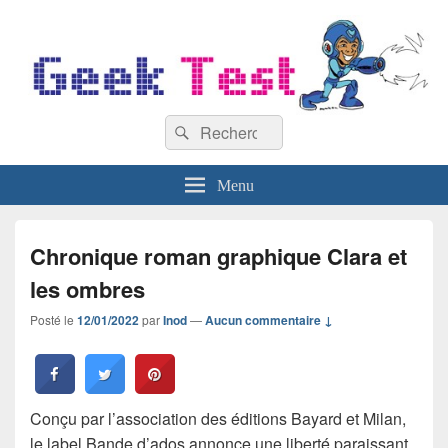
GeekTest
Recherche :
Blog jeux-vidéo et high-tech
Rechercher
Menu
Chronique roman graphique Clara et
les ombres
Posté le
12/01/2022
par
Inod
—
Aucun commentaire ↓
Conçu par l’association des éditions Bayard et Milan,
le label Bande d’ados annonce une liberté paraissant