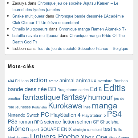
Zaouiya
dans
Chronique jeu de société Jujutsu Kaisen – Le
tournoi des lycées jumelés
Snake multijoueur
dans
Chronique bande dessinée L’Académie
Clair-Obscur T1 Un élève encombrant
Othello Multijoueurs
dans
Chronique manga Ramen Akaneko T7
bataille navale multijoueur
dans
Chronique manga Bride Of The
Death God T1
Eubben
dans
Test du jeu de société Subbuteo France – Belgique
Mots-clés
action
animaux
animal
404 Editions
aventure
Bamboo
amitie
Editis
BD
Edi8
bande dessinée
Bragelonne
cartes
fantasy
fantastique
humour
emotion
jeu de
manga
Kurokawa
rôle
jeunesse
livre
Kodansha
PS4
PC
PlayStation 4
Nintendo Switch
PlayStation 5
PS5
roman
science fiction
seinen
SF
Shueisha
RPG
shônen
test
SQUARE ENIX
sport
Tuttle-
stratégie
surnaturel
Univers Poche
Xbox One
Mori Agency
Xbox Series