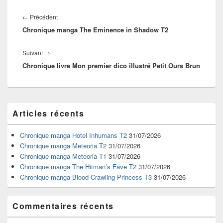
Navigation
de
Article
←
Précédent
l’article
Chronique manga The Eminence in Shadow T2
précédent :
Article
Suivant
→
Chronique livre Mon premier dico illustré Petit Ours Brun
suivant :
Zone
Articles récents
principale
de
widget
Chronique manga Hotel Inhumans T2
31/07/2026
pour
Chronique manga Meteoria T2
31/07/2026
la
Chronique manga Meteoria T1
31/07/2026
barre
Chronique manga The Hitman’s Fave T2
31/07/2026
latérale
Chronique manga Blood-Crawling Princess T3
31/07/2026
Commentaires récents