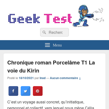
GeekTest
Recherche :
Blog jeux-vidéo et high-tech
Rechercher
Menu
Chronique roman Porcelâme T1 La
voie du Kirin
Posté le
18/10/2021
par
Inod
—
Aucun commentaire ↓
C’est un voyage aussi concret, qu’initiatique,
personnel et collectif, vers lequel nous mène Célia