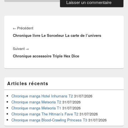
Navigation
de
Article
←
Précédent
l’article
Chronique livre Le Sorceleur La carte de l’univers
précédent :
Article
Suivant
→
Chronique accessoire Triple Hex Dice
suivant :
Zone
Articles récents
principale
de
widget
Chronique manga Hotel Inhumans T2
31/07/2026
pour
Chronique manga Meteoria T2
31/07/2026
la
Chronique manga Meteoria T1
31/07/2026
barre
Chronique manga The Hitman’s Fave T2
31/07/2026
latérale
Chronique manga Blood-Crawling Princess T3
31/07/2026