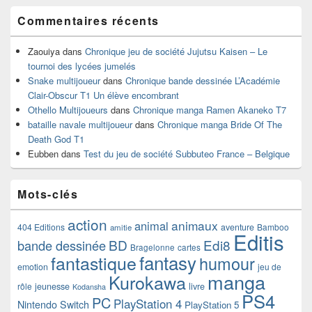
Commentaires récents
Zaouiya
dans
Chronique jeu de société Jujutsu Kaisen – Le
tournoi des lycées jumelés
Snake multijoueur
dans
Chronique bande dessinée L’Académie
Clair-Obscur T1 Un élève encombrant
Othello Multijoueurs
dans
Chronique manga Ramen Akaneko T7
bataille navale multijoueur
dans
Chronique manga Bride Of The
Death God T1
Eubben
dans
Test du jeu de société Subbuteo France – Belgique
Mots-clés
action
animaux
animal
404 Editions
aventure
Bamboo
amitie
Editis
BD
Edi8
bande dessinée
Bragelonne
cartes
fantasy
fantastique
humour
emotion
jeu de
manga
Kurokawa
rôle
jeunesse
livre
Kodansha
PS4
PC
PlayStation 4
Nintendo Switch
PlayStation 5