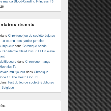
ue manga Blood-Crawling Princess T3
026
taires récents
dans
Chronique jeu de société Jujutsu
 Le tournoi des lycées jumelés
ltijoueur
dans
Chronique bande
e L’Académie Clair-Obscur T1 Un élève
ant
Multijoueurs
dans
Chronique manga
Akaneko T7
 navale multijoueur
dans
Chronique
ride Of The Death God T1
dans
Test du jeu de société Subbuteo
– Belgique
lés