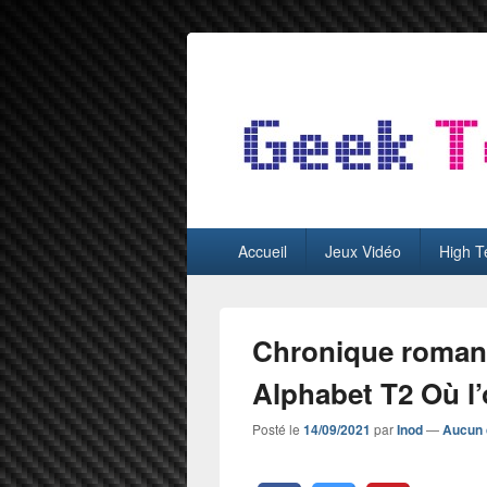
GeekTest
Blog jeux-vidéo et high-tech
Menu
Accueil
Jeux Vidéo
High T
principal
Chronique roman 
Alphabet T2 Où l
Posté le
14/09/2021
par
Inod
—
Aucun 