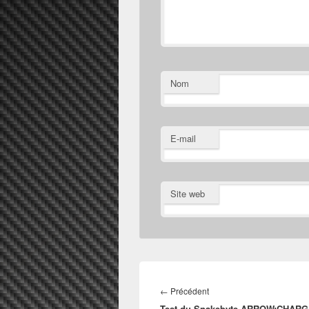
Nom
E-mail
Site web
Navigation
de
Article
←
Précédent
l’article
Test du Snakebyte ARROW:CHARG
précédent :