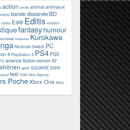
action
animaux
animal
s
amitie
BD
bande dessinée
amboo
Editis
Edi8
emotion
cartes
fantasy
stique
humour
Kurokawa
jeunesse
Kodansha
nga
PC
Nintendo Switch
PS4
ion 4
PS5
PlayStation 5
science fiction
seinen
SF
PG
shônen
SQUARE ENIX
sport
test
Tuttle-Mori Agency
naturel
rs Poche
Xbox One
Xbox