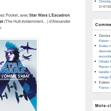
Chroniq
31/07/2
hez Pocket, avec
Star Wars L’Escadron
at
(The Hutt évidemment…) d’Alexander
Commen
n.
Zaouiya
Kaisen –
Snake mu
dessiné
encombr
Othello 
Ramen 
bataille
manga B
Eubben
France 
Mots-c