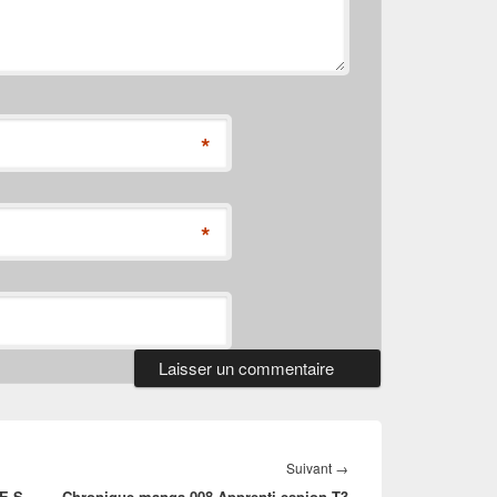
*
*
Article
Suivant
→
E S –
Chronique manga 008 Apprenti espion T3
suivant :