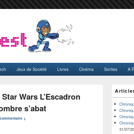
ech
Jeux de Société
Livres
Cinéma
Sorties
A 
Zone
Article
principale
Star Wars L’Escadron
de
widget
Chroniq
’ombre s’abat
pour
Chroniq
la
Chroniq
commentaire ↓
barre
Chroniq
latérale
31/07/2