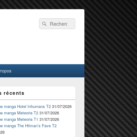
Recherche :
Rechercher
Propos
s récents
ue manga Hotel Inhumans T2
31/07/2026
ue manga Meteoria T2
31/07/2026
ue manga Meteoria T1
31/07/2026
ue manga The Hitman’s Fave T2
026