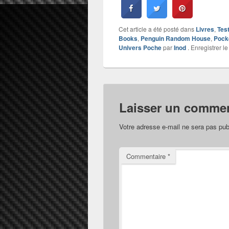
Cet article a été posté dans
Livres
,
Tes
Books
,
Penguin Random House
,
Pock
Univers Poche
par
Inod
. Enregistrer l
Laisser un commen
Votre adresse e-mail ne sera pas pub
Commentaire
*