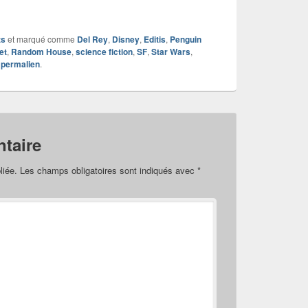
ts
et marqué comme
Del Rey
,
Disney
,
Editis
,
Penguin
et
,
Random House
,
science fiction
,
SF
,
Star Wars
,
e
permalien
.
taire
liée.
Les champs obligatoires sont indiqués avec
*