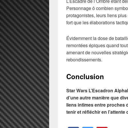
L’Escadre de l’Ombre étant d
Personnage ô combien symbol
protagonistes, leurs liens plu
fort que les élaborations tactiq
Évidemment la dose de bataill
remontées épiques quand tout 
amenant de nouvelles stratégi
rebondissements.
Conclusion
Star Wars L’Escadron Alphab
d’une autre manière que dive
liens intimes entre proches d
tenir et réfléchir en l’attent