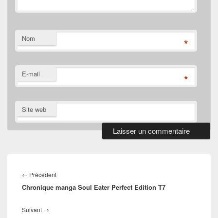
Nom
*
E-mail
*
Site web
Navigation
de
Article
←
Précédent
l’article
Chronique manga Soul Eater Perfect Edition T7
précédent :
Article
Suivant
→