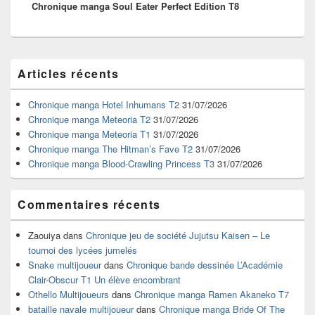
Chronique manga Soul Eater Perfect Edition T8
suivant :
Zone
Articles récents
principale
de
widget
Chronique manga Hotel Inhumans T2
31/07/2026
pour
Chronique manga Meteoria T2
31/07/2026
la
Chronique manga Meteoria T1
31/07/2026
barre
Chronique manga The Hitman’s Fave T2
31/07/2026
latérale
Chronique manga Blood-Crawling Princess T3
31/07/2026
Commentaires récents
Zaouiya
dans
Chronique jeu de société Jujutsu Kaisen – Le
tournoi des lycées jumelés
Snake multijoueur
dans
Chronique bande dessinée L’Académie
Clair-Obscur T1 Un élève encombrant
Othello Multijoueurs
dans
Chronique manga Ramen Akaneko T7
bataille navale multijoueur
dans
Chronique manga Bride Of The