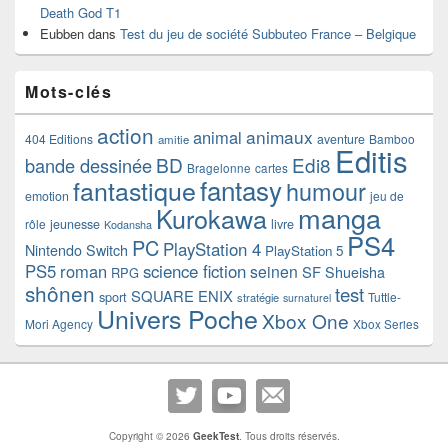
Death God T1
Eubben
dans
Test du jeu de société Subbuteo France – Belgique
Mots-clés
action
animaux
animal
404 Editions
aventure
Bamboo
amitie
Editis
BD
Edi8
bande dessinée
Bragelonne
cartes
fantasy
fantastique
humour
emotion
jeu de
manga
Kurokawa
rôle
jeunesse
livre
Kodansha
PS4
PC
PlayStation 4
Nintendo Switch
PlayStation 5
PS5
roman
science fiction
seinen
SF
Shueisha
RPG
shônen
test
SQUARE ENIX
sport
Tuttle-
stratégie
surnaturel
Univers Poche
Xbox One
Mori Agency
Xbox Series
Copyright © 2026
GeekTest
. Tous droits réservés.