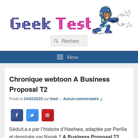
GeekTest
Recherche :
Blog jeux-vidéo et high-tech
Rechercher
Menu
Chronique webtoon A Business
Proposal T2
Posté le
24/02/2025
par
Inod
—
Aucun commentaire ↓
Séduit.e.s par l’histoire d’Haehwa, adaptée par Perilla
et dessinée par Narak ?
A Business Proposal T2