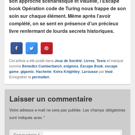
son approche scénaristique et visuelle, l’Escape
book Opération code de Turing nous frappe de son
soin sur chaque élément. Même après l’avoir
complété, on se sent en présence d’un précieux
livre renfermant de lourds secrets historiques.
Cet article a été posté dans
Jeux de Société
,
Livres
,
Tests
et marqué
comme
Benedict Cumberbatch
,
enigmes
,
Escape Book
,
escape
game
,
gigamic
,
Hachette
,
Keira Knightley
,
Larousse
par
Inod
.
Enregistrer le
permalien
.
Laisser un commentaire
Votre adresse e-mail ne sera pas publiée.
Les champs obligatoires
sont indiqués avec
*
Commentaire
*