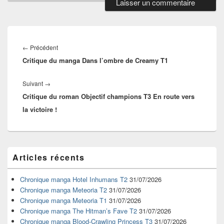
Navigation
de
Article
←
Précédent
l’article
Critique du manga Dans l’ombre de Creamy T1
précédent :
Article
Suivant
→
Critique du roman Objectif champions T3 En route vers
suivant :
la victoire !
Zone
Articles récents
principale
de
widget
Chronique manga Hotel Inhumans T2
31/07/2026
pour
Chronique manga Meteoria T2
31/07/2026
la
Chronique manga Meteoria T1
31/07/2026
barre
Chronique manga The Hitman’s Fave T2
31/07/2026
latérale
Chronique manga Blood-Crawling Princess T3
31/07/2026