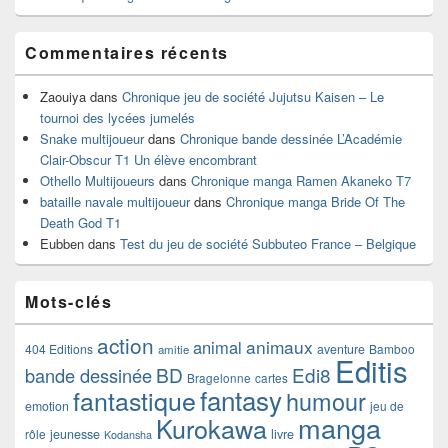
Commentaires récents
Zaouiya
dans
Chronique jeu de société Jujutsu Kaisen – Le
tournoi des lycées jumelés
Snake multijoueur
dans
Chronique bande dessinée L’Académie
Clair-Obscur T1 Un élève encombrant
Othello Multijoueurs
dans
Chronique manga Ramen Akaneko T7
bataille navale multijoueur
dans
Chronique manga Bride Of The
Death God T1
Eubben
dans
Test du jeu de société Subbuteo France – Belgique
Mots-clés
action
animaux
animal
404 Editions
aventure
Bamboo
amitie
Editis
BD
Edi8
bande dessinée
Bragelonne
cartes
fantasy
fantastique
humour
emotion
jeu de
manga
Kurokawa
rôle
jeunesse
livre
Kodansha