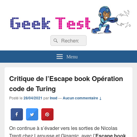
GeekTest
Recherche :
Blog jeux-vidéo et high-tech
Rechercher
Menu
Critique de l’Escape book Opération
code de Turing
Posté le
28/04/2021
par
Inod
—
Aucun commentaire ↓
On continue à s’évader vers les sorties de Nicolas
Trenti chez Larousse et Gigamic, avec l’
Escape book