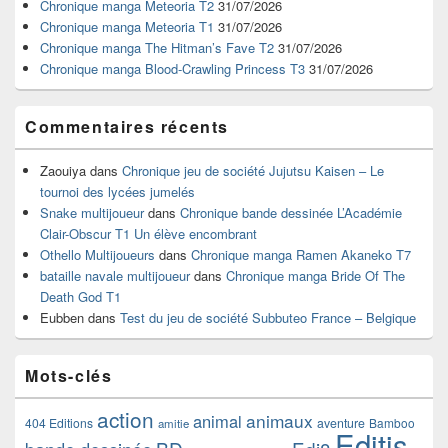
Chronique manga Meteoria T2
31/07/2026
la
Chronique manga Meteoria T1
31/07/2026
barre
Chronique manga The Hitman’s Fave T2
31/07/2026
latérale
Chronique manga Blood-Crawling Princess T3
31/07/2026
Commentaires récents
Zaouiya
dans
Chronique jeu de société Jujutsu Kaisen – Le
tournoi des lycées jumelés
Snake multijoueur
dans
Chronique bande dessinée L’Académie
Clair-Obscur T1 Un élève encombrant
Othello Multijoueurs
dans
Chronique manga Ramen Akaneko T7
bataille navale multijoueur
dans
Chronique manga Bride Of The
Death God T1
Eubben
dans
Test du jeu de société Subbuteo France – Belgique
Mots-clés
action
animaux
animal
404 Editions
aventure
Bamboo
amitie
Editis