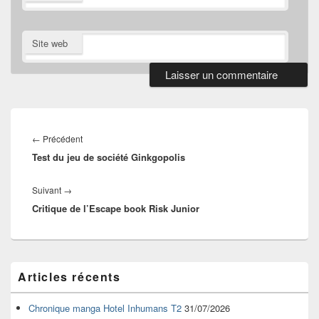
Site web
Navigation
de
Article
←
Précédent
l’article
Test du jeu de société Ginkgopolis
précédent :
Article
Suivant
→
Critique de l’Escape book Risk Junior
suivant :
Zone
Articles récents
principale
de
widget
Chronique manga Hotel Inhumans T2
31/07/2026
pour