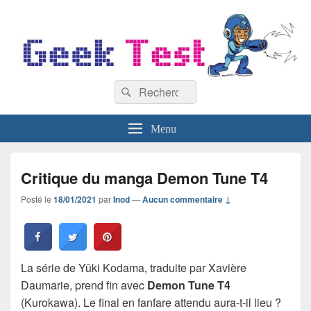
GeekTest
Recherche :
Blog jeux-vidéo et high-tech
Rechercher
Menu
Critique du manga Demon Tune T4
Posté le
18/01/2021
par
Inod
—
Aucun commentaire ↓
La série de Yûki Kodama, traduite par Xavière
Daumarie, prend fin avec
Demon Tune T4
(Kurokawa). Le final en fanfare attendu aura-t-il lieu ?