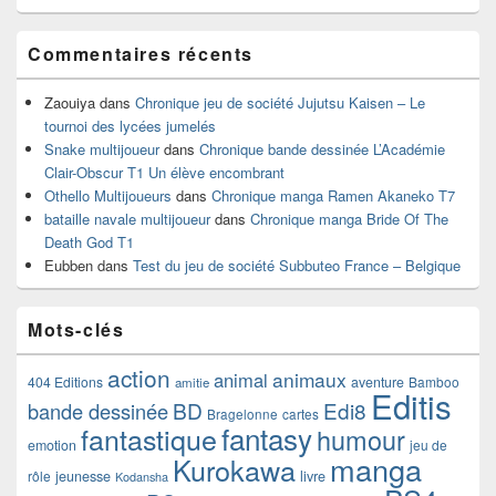
Commentaires récents
Zaouiya
dans
Chronique jeu de société Jujutsu Kaisen – Le
tournoi des lycées jumelés
Snake multijoueur
dans
Chronique bande dessinée L’Académie
Clair-Obscur T1 Un élève encombrant
Othello Multijoueurs
dans
Chronique manga Ramen Akaneko T7
bataille navale multijoueur
dans
Chronique manga Bride Of The
Death God T1
Eubben
dans
Test du jeu de société Subbuteo France – Belgique
Mots-clés
action
animaux
animal
404 Editions
aventure
Bamboo
amitie
Editis
BD
Edi8
bande dessinée
Bragelonne
cartes
fantasy
fantastique
humour
emotion
jeu de
manga
Kurokawa
rôle
jeunesse
livre
Kodansha