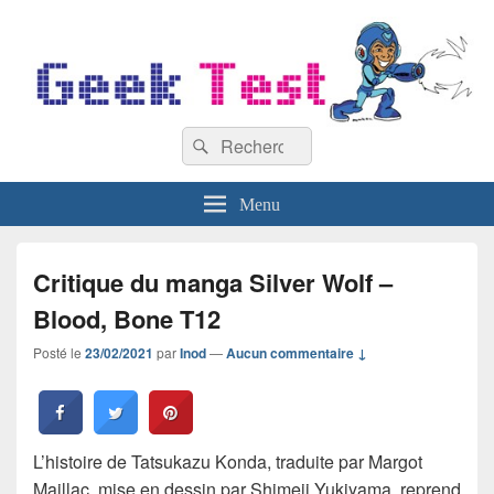
GeekTest
Recherche :
Blog jeux-vidéo et high-tech
Rechercher
Menu
Critique du manga Silver Wolf –
Blood, Bone T12
Posté le
23/02/2021
par
Inod
—
Aucun commentaire ↓
L’histoire de Tatsukazu Konda, traduite par Margot
Maillac, mise en dessin par Shimeji Yukiyama, reprend