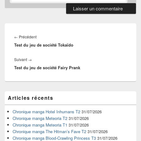
Navigation
de
Article
←
Précédent
l’article
Test du jeu de société Tokaïdo
précédent :
Article
Suivant
→
Test du jeu de société Fairy Prank
suivant :
Zone
Articles récents
principale
de
widget
Chronique manga Hotel Inhumans T2
31/07/2026
pour
Chronique manga Meteoria T2
31/07/2026
la
Chronique manga Meteoria T1
31/07/2026
barre
Chronique manga The Hitman’s Fave T2
31/07/2026
latérale
Chronique manga Blood-Crawling Princess T3
31/07/2026