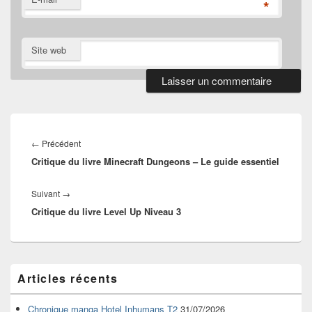
*
Site web
Navigation
de
Article
←
Précédent
l’article
Critique du livre Minecraft Dungeons – Le guide essentiel
précédent :
Article
Suivant
→
Critique du livre Level Up Niveau 3
suivant :
Zone
Articles récents
principale
de
widget
Chronique manga Hotel Inhumans T2
31/07/2026