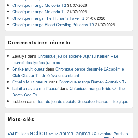
pour
Chronique manga Meteoria T2
31/07/2026
la
Chronique manga Meteoria T1
31/07/2026
barre
Chronique manga The Hitman’s Fave T2
31/07/2026
latérale
Chronique manga Blood-Crawling Princess T3
31/07/2026
Commentaires récents
Zaouiya
dans
Chronique jeu de société Jujutsu Kaisen – Le
tournoi des lycées jumelés
Snake multijoueur
dans
Chronique bande dessinée L’Académie
Clair-Obscur T1 Un élève encombrant
Othello Multijoueurs
dans
Chronique manga Ramen Akaneko T7
bataille navale multijoueur
dans
Chronique manga Bride Of The
Death God T1
Eubben
dans
Test du jeu de société Subbuteo France – Belgique
Mots-clés
action
animaux
animal
404 Editions
aventure
Bamboo
amitie