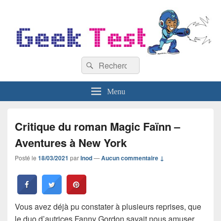
GeekTest
Recherche :
Blog jeux-vidéo et high-tech
Rechercher
Menu
Critique du roman Magic Faïnn –
Aventures à New York
Posté le
18/03/2021
par
Inod
—
Aucun commentaire ↓
Vous avez déjà pu constater à plusieurs reprises, que
le duo d’autrices Fanny Gordon savait nous amuser.