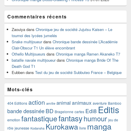
Commentaires récents
Zaouiya
dans
Chronique jeu de société Jujutsu Kaisen – Le
tournoi des lycées jumelés
Snake multijoueur
dans
Chronique bande dessinée L’Académie
Clair-Obscur T1 Un élève encombrant
Othello Multijoueurs
dans
Chronique manga Ramen Akaneko T7
bataille navale multijoueur
dans
Chronique manga Bride Of The
Death God T1
Eubben
dans
Test du jeu de société Subbuteo France – Belgique
Mots-clés
action
animaux
animal
404 Editions
aventure
Bamboo
amitie
Editis
BD
Edi8
bande dessinée
Bragelonne
cartes
fantasy
fantastique
humour
emotion
jeu de
manga
Kurokawa
rôle
jeunesse
livre
Kodansha