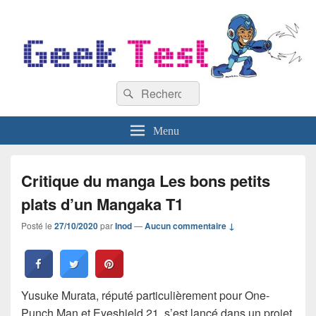
GeekTest
Recherche :
Blog jeux-vidéo et high-tech
Rechercher
Menu
Critique du manga Les bons petits
plats d’un Mangaka T1
Posté le
27/10/2020
par
Inod
—
Aucun commentaire ↓
Yusuke Murata, réputé particulièrement pour One-
Punch Man et Eyeshield 21, s’est lancé dans un projet