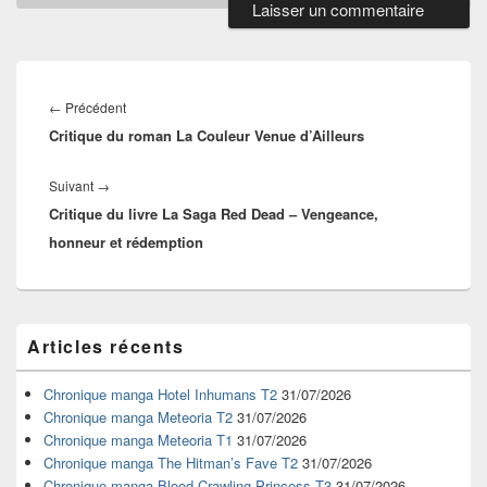
Navigation
de
Article
←
Précédent
l’article
Critique du roman La Couleur Venue d’Ailleurs
précédent :
Article
Suivant
→
Critique du livre La Saga Red Dead – Vengeance,
suivant :
honneur et rédemption
Zone
Articles récents
principale
de
widget
Chronique manga Hotel Inhumans T2
31/07/2026
pour
Chronique manga Meteoria T2
31/07/2026
la
Chronique manga Meteoria T1
31/07/2026
barre
Chronique manga The Hitman’s Fave T2
31/07/2026
latérale
Chronique manga Blood-Crawling Princess T3
31/07/2026