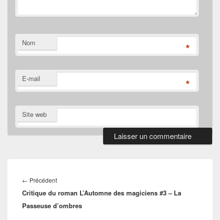
Nom
*
E-mail
*
Site web
Navigation
de
Article
←
Précédent
l’article
Critique du roman L’Automne des magiciens #3 – La
précédent :
Passeuse d’ombres