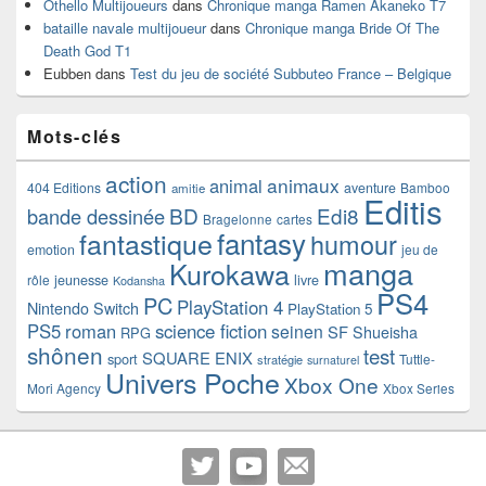
Othello Multijoueurs
dans
Chronique manga Ramen Akaneko T7
bataille navale multijoueur
dans
Chronique manga Bride Of The
Death God T1
Eubben
dans
Test du jeu de société Subbuteo France – Belgique
Mots-clés
action
animaux
animal
404 Editions
aventure
Bamboo
amitie
Editis
BD
Edi8
bande dessinée
Bragelonne
cartes
fantasy
fantastique
humour
emotion
jeu de
manga
Kurokawa
rôle
jeunesse
livre
Kodansha
PS4
PC
PlayStation 4
Nintendo Switch
PlayStation 5
PS5
roman
science fiction
seinen
SF
Shueisha
RPG
shônen
test
SQUARE ENIX
sport
Tuttle-
stratégie
surnaturel
Univers Poche
Xbox One
Mori Agency
Xbox Series