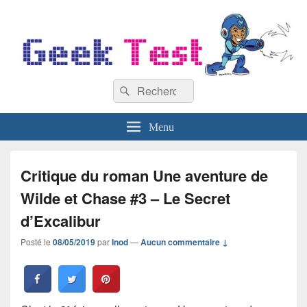
GeekTest
Recherche :
Blog jeux-vidéo et high-tech
Rechercher
Menu
Critique du roman Une aventure de
Wilde et Chase #3 – Le Secret
d’Excalibur
Posté le
08/05/2019
par
Inod
—
Aucun commentaire ↓