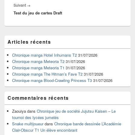
Article
Suivant
→
Test du jeu de cartes Draft
suivant :
Zone
Articles récents
principale
de
widget
Chronique manga Hotel Inhumans T2
31/07/2026
pour
Chronique manga Meteoria T2
31/07/2026
la
Chronique manga Meteoria T1
31/07/2026
barre
Chronique manga The Hitman’s Fave T2
31/07/2026
latérale
Chronique manga Blood-Crawling Princess T3
31/07/2026
Commentaires récents
Zaouiya
dans
Chronique jeu de société Jujutsu Kaisen – Le
tournoi des lycées jumelés
Snake multijoueur
dans
Chronique bande dessinée L’Académie
Clair-Obscur T1 Un élève encombrant