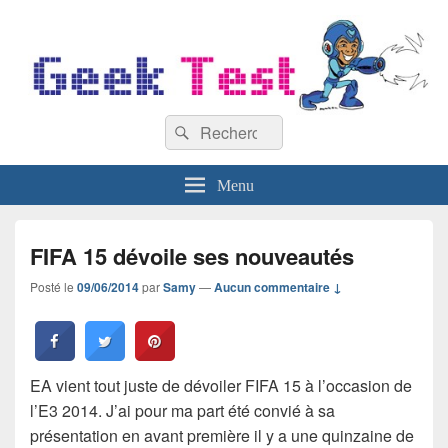
GeekTest
Recherche :
Blog jeux-vidéo et high-tech
Rechercher
Menu
FIFA 15 dévoile ses nouveautés
Posté le
09/06/2014
par
Samy
—
Aucun commentaire ↓
EA vient tout juste de dévoiler FIFA 15 à l’occasion de
l’E3 2014. J’ai pour ma part été convié à sa
présentation en avant première il y a une quinzaine de