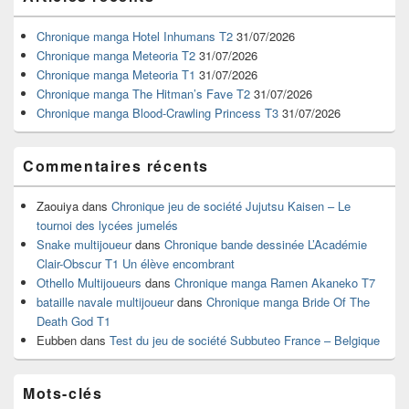
principale
de
widget
Chronique manga Hotel Inhumans T2
31/07/2026
pour
Chronique manga Meteoria T2
31/07/2026
la
Chronique manga Meteoria T1
31/07/2026
barre
Chronique manga The Hitman’s Fave T2
31/07/2026
latérale
Chronique manga Blood-Crawling Princess T3
31/07/2026
Commentaires récents
Zaouiya
dans
Chronique jeu de société Jujutsu Kaisen – Le
tournoi des lycées jumelés
Snake multijoueur
dans
Chronique bande dessinée L’Académie
Clair-Obscur T1 Un élève encombrant
Othello Multijoueurs
dans
Chronique manga Ramen Akaneko T7
bataille navale multijoueur
dans
Chronique manga Bride Of The
Death God T1
Eubben
dans
Test du jeu de société Subbuteo France – Belgique
Mots-clés