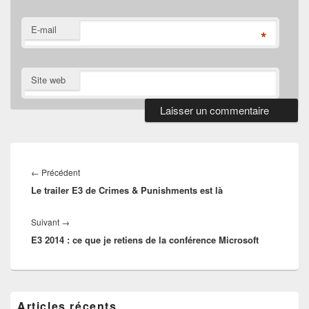
E-mail
*
Site web
Navigation
de
Article
←
Précédent
l’article
Le trailer E3 de Crimes & Punishments est là
précédent :
Article
Suivant
→
E3 2014 : ce que je retiens de la conférence Microsoft
suivant :
Zone
Articles récents