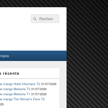
Recherche :
Rechercher
Propos
s récents
ue manga Hotel Inhumans T2
31/07/2026
ue manga Meteoria T2
31/07/2026
ue manga Meteoria T1
31/07/2026
ue manga The Hitman’s Fave T2
026