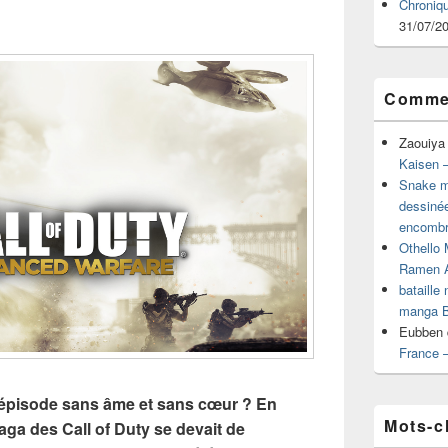
Chroniq
31/07/2
Commen
Zaouiya
Kaisen –
Snake mu
dessiné
encombr
Othello 
Ramen 
bataille
manga B
Eubben
France 
épisode sans âme et sans cœur ? En
Mots-c
aga des Call of Duty se devait de