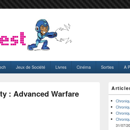
ech
Jeux de Société
Livres
Cinéma
Sorties
A 
Zone
Article
principale
uty : Advanced Warfare
de
widget
Chroniq
pour
Chroniq
la
Chroniq
barre
Chroniq
latérale
31/07/2