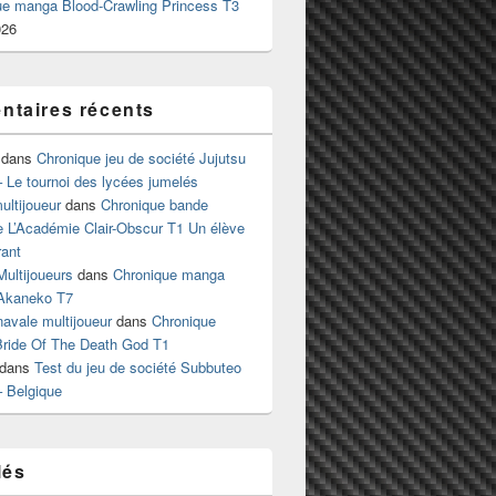
ue manga Blood-Crawling Princess T3
026
taires récents
dans
Chronique jeu de société Jujutsu
 Le tournoi des lycées jumelés
ltijoueur
dans
Chronique bande
e L’Académie Clair-Obscur T1 Un élève
ant
Multijoueurs
dans
Chronique manga
Akaneko T7
 navale multijoueur
dans
Chronique
ride Of The Death God T1
dans
Test du jeu de société Subbuteo
– Belgique
lés