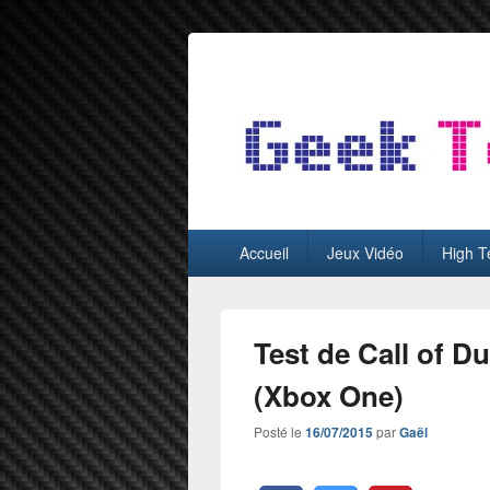
GeekTest
Blog jeux-vidéo et high-tech
Menu
Accueil
Jeux Vidéo
High T
principal
Test de Call of D
(Xbox One)
Posté le
16/07/2015
par
Gaël