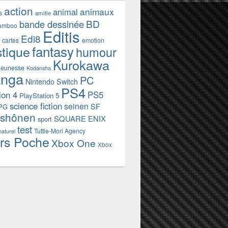
action
animaux
animal
s
amitie
BD
bande dessinée
amboo
Editis
Edi8
emotion
cartes
fantasy
stique
humour
Kurokawa
jeunesse
Kodansha
nga
PC
Nintendo Switch
PS4
ion 4
PS5
PlayStation 5
science fiction
seinen
SF
PG
shônen
SQUARE ENIX
sport
test
Tuttle-Mori Agency
naturel
rs Poche
Xbox One
Xbox