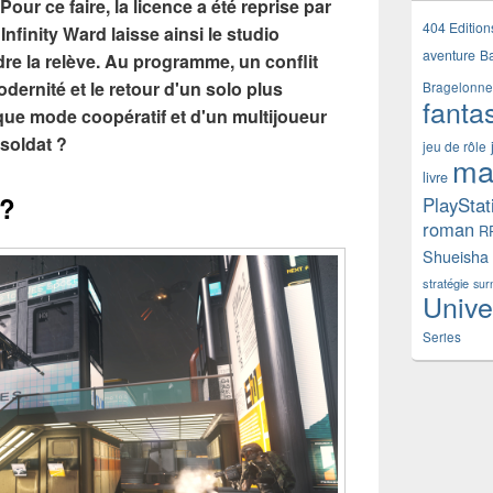
Pour ce faire, la licence a été reprise par
404 Edition
Infinity Ward laisse ainsi le studio
aventure
B
 la relève. Au programme, un conflit
modernité et le retour d'un solo plus
Bragelonne
fanta
que mode coopératif et d'un multijoueur
 soldat ?
jeu de rôle
ma
livre
 ?
PlayStat
roman
R
Shueisha
stratégie
sur
Unive
Series