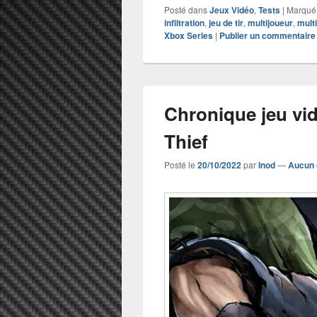
Posté dans
Jeux Vidéo
,
Tests
|
Marqué
infiltration
,
jeu de tir
,
multijoueur
,
mult
Xbox Series
|
Publier un commentaire
Chronique jeu vi
Thief
Posté le
20/10/2022
par
Inod
—
Aucun 