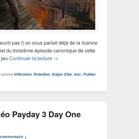
jeunit pas !) on vous parlait déjà de la licence
 test du troisième épisode canonique de cette
Test de Sniper Elite: Resistance
e jeu
Continuer la lecture
→
 comme
infiltration
,
Rebellion
,
Sniper Elite
,
test
|
Publier
déo Payday 3 Day One
commentaire ↓