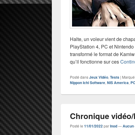
Halte, un voleur vient de chap
PlayStation 4, PC et Nintend
transformé le format de Kamiw
qu’il fonctionne sur ces
Contin
Posté dans
Jeux Vidéo
,
Tests
|
Marqué
Nippon Ichi Software
,
NIS America
,
P
Chronique vidéo/l
Posté le
11/01/2022
par
Inod
—
Aucun 