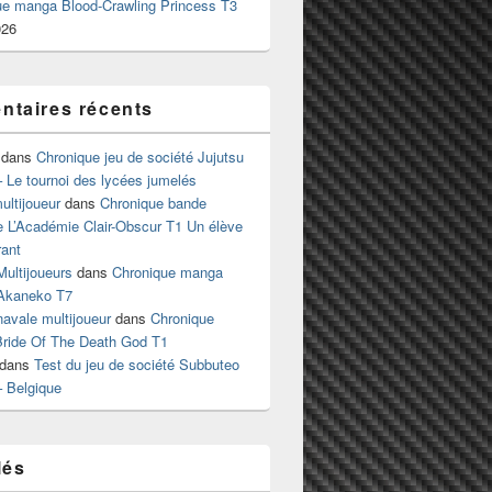
ue manga Blood-Crawling Princess T3
026
taires récents
dans
Chronique jeu de société Jujutsu
 Le tournoi des lycées jumelés
ltijoueur
dans
Chronique bande
e L’Académie Clair-Obscur T1 Un élève
ant
Multijoueurs
dans
Chronique manga
Akaneko T7
 navale multijoueur
dans
Chronique
ride Of The Death God T1
dans
Test du jeu de société Subbuteo
– Belgique
lés