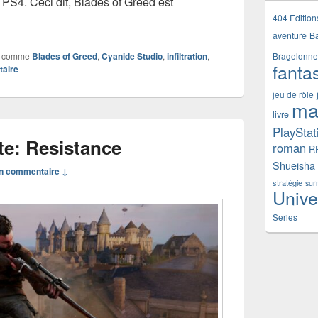
PS4. Ceci dit, Blades of Greed est
yx: Blades of Greed – Le goblin sournois est de retour !
404 Edition
aventure
B
 comme
Blades of Greed
,
Cyanide Studio
,
infiltration
,
Bragelonne
fanta
taire
jeu de rôle
ma
livre
PlayStat
ite: Resistance
roman
R
Shueisha
n commentaire ↓
stratégie
sur
Unive
Series