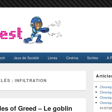
ech
Jeux de Société
Livres
Cinéma
Sorties
A 
Zone
Article
principale
CLÉS :
INFILTRATION
de
widget
Chroniq
pour
Chroniq
la
Chroniq
barre
Chroniq
latérale
des of Greed – Le goblin
31/07/2