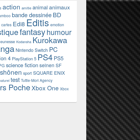
action
animaux
animal
s
amitie
BD
bande dessinée
amboo
Editis
Edi8
emotion
cartes
fantasy
stique
humour
Kurokawa
jeunesse
Kodansha
nga
PC
Nintendo Switch
PS4
ion 4
PS5
PlayStation 5
science fiction
seinen
SF
PG
shônen
SQUARE ENIX
sport
test
Tuttle-Mori Agency
naturel
rs Poche
Xbox One
Xbox