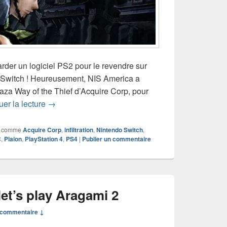
arder un logiciel PS2 pour le revendre sur
o Switch ! Heureusement, NIS America a
aza Way of the Thief d’Acquire Corp, pour
Chronique jeu vidéo Kamiwaza Way of the Thief
uer la lecture
→
 comme
Acquire Corp
,
infiltration
,
Nintendo Switch
,
C
,
Plaion
,
PlayStation 4
,
PS4
|
Publier un commentaire
et’s play Aragami 2
commentaire ↓