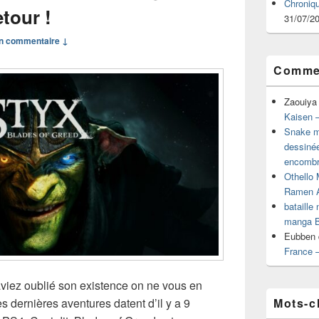
Chroniq
tour !
31/07/2
n commentaire ↓
Commen
Zaouiya
Kaisen –
Snake mu
dessiné
encombr
Othello 
Ramen 
bataille
manga B
Eubben
France 
 aviez oublié son existence on ne vous en
Mots-c
 dernières aventures datent d’il y a 9