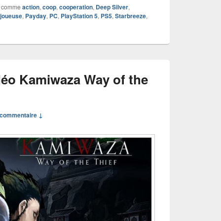
 comme
action
,
coop
,
cooperation
,
Deep Silver
,
ijoueuse
,
Payday
,
PC
,
PlayStation 5
,
PS5
,
Starbreeze
,
déo Kamiwaza Way of the
commentaire ↓