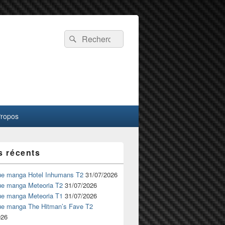
Recherche :
Rechercher
Propos
s récents
ue manga Hotel Inhumans T2
31/07/2026
ue manga Meteoria T2
31/07/2026
ue manga Meteoria T1
31/07/2026
ue manga The Hitman’s Fave T2
026