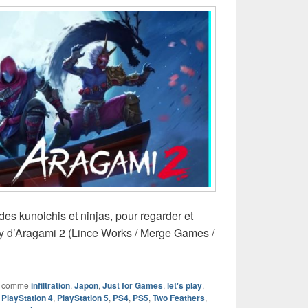
 des kunoichis et ninjas, pour regarder et
play d’Aragami 2 (Lince Works / Merge Games /
 comme
infiltration
,
Japon
,
Just for Games
,
let's play
,
,
PlayStation 4
,
PlayStation 5
,
PS4
,
PS5
,
Two Feathers
,