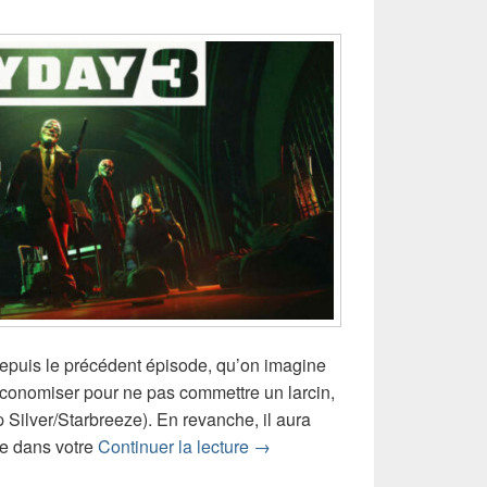
 depuis le précédent épisode, qu’on imagine
conomiser pour ne pas commettre un larcin,
 Silver/Starbreeze). En revanche, il aura
Chronique jeu vidéo Payday 3
ce dans votre
Continuer la lecture
→