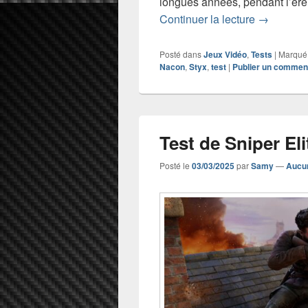
longues années, pendant l’ère 
Test de St
Continuer la lecture
→
Posté dans
Jeux Vidéo
,
Tests
|
Marqué
Nacon
,
Styx
,
test
|
Publier un commen
Test de Sniper El
Posté le
03/03/2025
par
Samy
—
Aucu