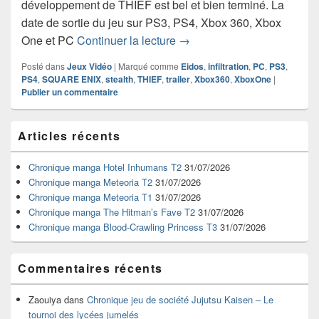
développement de THIEF est bel et bien terminé. La
date de sortie du jeu sur PS3, PS4, Xbox 360, Xbox
THIEF sort de l’ombre – Le d
One et PC
Continuer la lecture
→
Posté dans
Jeux Vidéo
|
Marqué comme
Eidos
,
infiltration
,
PC
,
PS3
,
PS4
,
SQUARE ENIX
,
stealth
,
THIEF
,
trailer
,
Xbox360
,
XboxOne
|
Publier un commentaire
Zone
Articles récents
principale
de
widget
Chronique manga Hotel Inhumans T2
31/07/2026
pour
Chronique manga Meteoria T2
31/07/2026
la
Chronique manga Meteoria T1
31/07/2026
barre
Chronique manga The Hitman’s Fave T2
31/07/2026
latérale
Chronique manga Blood-Crawling Princess T3
31/07/2026
Commentaires récents
Zaouiya
dans
Chronique jeu de société Jujutsu Kaisen – Le
tournoi des lycées jumelés