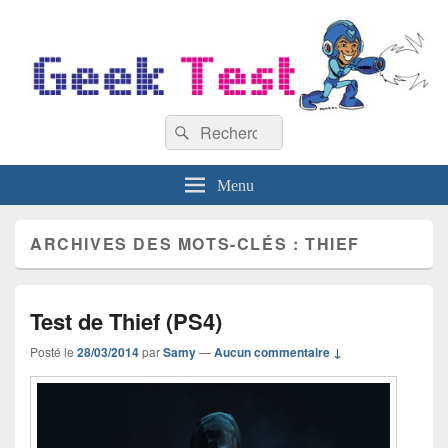
GeekTest
Recherche :
Blog jeux-vidéo et high-tech
Rechercher
Menu
ARCHIVES DES MOTS-CLÉS :
THIEF
Test de Thief (PS4)
Posté le
28/03/2014
par
Samy
—
Aucun commentaire ↓