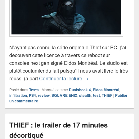
N’ayant pas connu la série originale Thief sur PC, j’ai
découvert cette licence à travers ce reboot sur
consoles next gen signé Eidos Montréal. Le studio est
plutôt coutumier du fait puisqu’il nous avait livré le très
Test de Thief (PS4)
réussi (à part
Continuer la lecture
→
Posté dans
Tests
|
Marqué comme
Dualshock 4
,
Eidos Montréal
,
infiltration
,
PS4
,
review
,
SQUARE ENIX
,
stealth
,
test
,
THIEF
|
Publier
un commentaire
THIEF : le trailer de 17 minutes
décortiqué