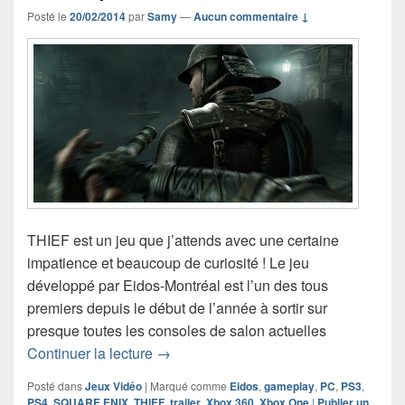
Posté le
20/02/2014
par
Samy
—
Aucun commentaire ↓
THIEF est un jeu que j’attends avec une certaine
impatience et beaucoup de curiosité ! Le jeu
développé par Eidos-Montréal est l’un des tous
premiers depuis le début de l’année à sortir sur
presque toutes les consoles de salon actuelles
THIEF : le trailer de 17 minutes décort
Continuer la lecture
→
Posté dans
Jeux Vidéo
|
Marqué comme
Eidos
,
gameplay
,
PC
,
PS3
,
PS4
,
SQUARE ENIX
,
THIEF
,
trailer
,
Xbox 360
,
Xbox One
|
Publier un