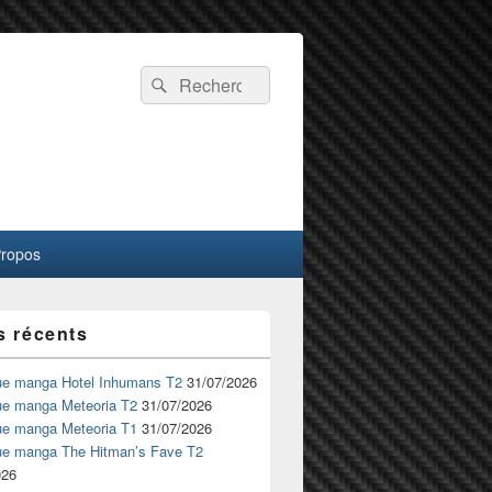
Recherche :
Rechercher
Propos
s récents
ue manga Hotel Inhumans T2
31/07/2026
ue manga Meteoria T2
31/07/2026
ue manga Meteoria T1
31/07/2026
ue manga The Hitman’s Fave T2
026