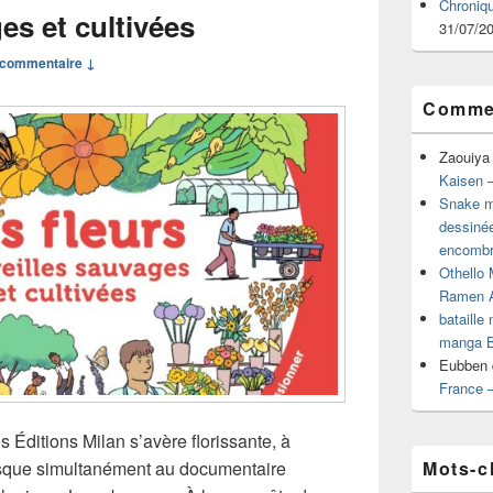
Chroniq
es et cultivées
31/07/2
commentaire ↓
Commen
Zaouiya
Kaisen –
Snake mu
dessiné
encombr
Othello 
Ramen 
bataille
manga B
Eubben
France 
 Éditions Milan s’avère florissante, à
Mots-c
Puisque simultanément au documentaire