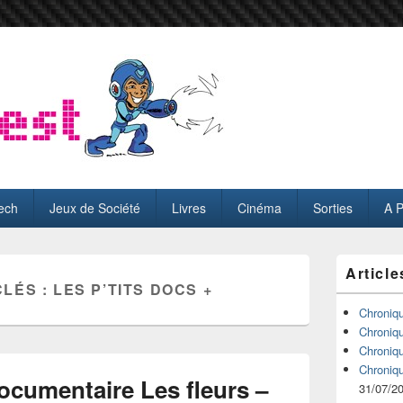
ech
Jeux de Société
Livres
Cinéma
Sorties
A 
Zone
Article
principale
CLÉS :
LES P’TITS DOCS +
de
widget
Chroniq
pour
Chroniq
la
Chroniq
barre
Chroniq
latérale
ocumentaire Les fleurs –
31/07/2