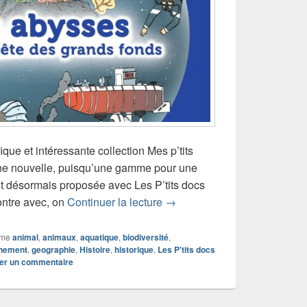
ique et intéressante collection Mes p’tits
nne nouvelle, puisqu’une gamme pour une
t désormais proposée avec Les P’tits docs
Chronique livre documentair
ontre avec, on
Continuer la lecture
→
mme
animal
,
animaux
,
aquatique
,
biodiversité
,
nnement
,
geographie
,
Histoire
,
historique
,
Les P'tits docs
ier un commentaire