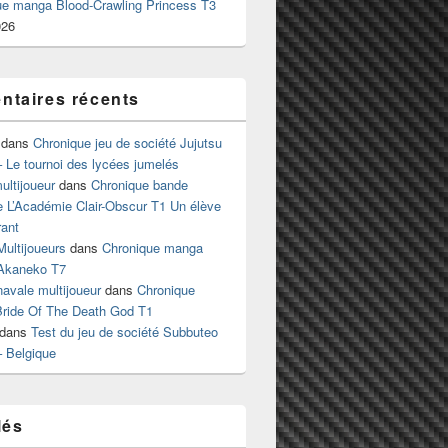
ue manga Blood-Crawling Princess T3
026
taires récents
dans
Chronique jeu de société Jujutsu
 Le tournoi des lycées jumelés
ltijoueur
dans
Chronique bande
e L’Académie Clair-Obscur T1 Un élève
ant
Multijoueurs
dans
Chronique manga
Akaneko T7
 navale multijoueur
dans
Chronique
ride Of The Death God T1
dans
Test du jeu de société Subbuteo
– Belgique
lés