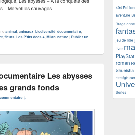
cologique, Les abysses – À la conquête des
404 Edition
rs – Merveilles sauvages
livre documentaire Les fleurs – Merveilles sauvages et cultivé
aventure
B
Bragelonne
fanta
mme
animal
,
animaux
,
biodiversité
,
documentaire
,
nt
,
fleurs
,
Les P'tits docs +
,
Milan
,
nature
|
Publier un
jeu de rôle
ma
livre
PlayStat
roman
R
Shueisha
documentaire Les abysses
stratégie
sur
Unive
des grands fonds
Series
commentaire ↓