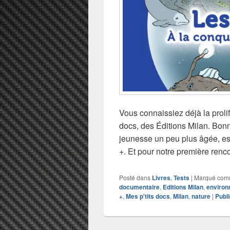
Vous connaissiez déjà la prolif
docs, des Éditions Milan. Bo
jeunesse un peu plus âgée, es
+. Et pour notre première renc
Posté dans
Livres
,
Tests
|
Marqué co
documentaire
,
Editions Milan
,
enviro
+
,
Mes p'tits docs
,
Milan
,
nature
|
Publ