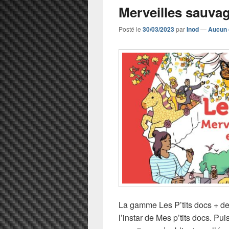
Merveilles sauvag
Posté le
30/03/2023
par
Inod
—
Aucun 
La gamme Les P’tits docs + des
l’instar de Mes p’tits docs. 