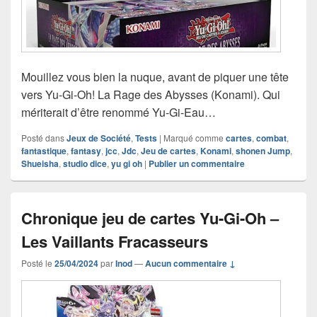
Mouillez vous bien la nuque, avant de piquer une tête
vers Yu‑Gi‑Oh! La Rage des Abysses (Konami). Qui
mériterait d’être renommé Yu-Gi-Eau…
Posté dans
Jeux de Société
,
Tests
|
Marqué comme
cartes
,
combat
,
fantastique
,
fantasy
,
jcc
,
Jdc
,
Jeu de cartes
,
Konami
,
shonen Jump
,
Shueisha
,
studio dice
,
yu gi oh
|
Publier un commentaire
Chronique jeu de cartes Yu-Gi-Oh –
Les Vaillants Fracasseurs
Posté le
25/04/2024
par
Inod
—
Aucun commentaire ↓