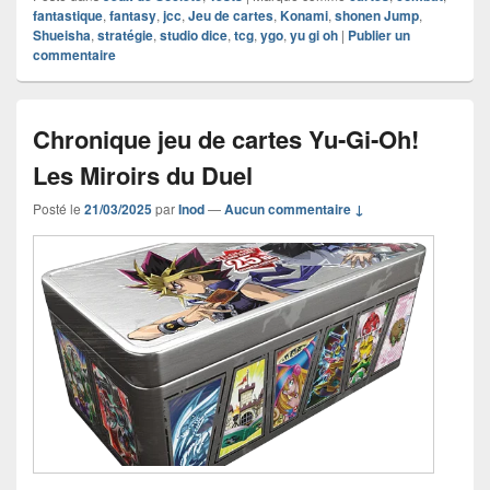
fantastique
,
fantasy
,
jcc
,
Jeu de cartes
,
Konami
,
shonen Jump
,
Shueisha
,
stratégie
,
studio dice
,
tcg
,
ygo
,
yu gi oh
|
Publier un
commentaire
Chronique jeu de cartes Yu‑Gi‑Oh!
Les Miroirs du Duel
Posté le
21/03/2025
par
Inod
—
Aucun commentaire ↓