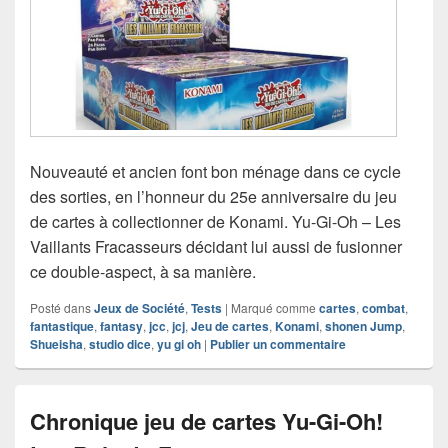
Nouveauté et ancien font bon ménage dans ce cycle
des sorties, en l’honneur du 25e anniversaire du jeu
de cartes à collectionner de Konami. Yu-Gi-Oh – Les
Vaillants Fracasseurs décidant lui aussi de fusionner
ce double-aspect, à sa manière.
Posté dans
Jeux de Société
,
Tests
|
Marqué comme
cartes
,
combat
,
fantastique
,
fantasy
,
jcc
,
jcj
,
Jeu de cartes
,
Konami
,
shonen Jump
,
Shueisha
,
studio dice
,
yu gi oh
|
Publier un commentaire
Chronique jeu de cartes Yu-Gi-Oh!