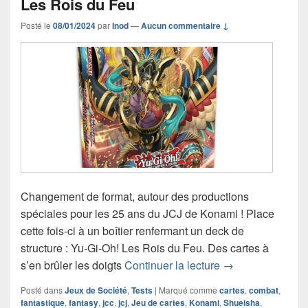
Les Rois du Feu
Posté le
08/01/2024
par
Inod
—
Aucun commentaire ↓
Changement de format, autour des productions
spéciales pour les 25 ans du JCJ de Konami ! Place
cette fois-ci à un boîtier renfermant un deck de
structure : Yu-Gi-Oh! Les Rois du Feu. Des cartes à
Chronique jeu de
s’en brûler les doigts
Continuer la lecture
→
Posté dans
Jeux de Société
,
Tests
|
Marqué comme
cartes
,
combat
,
fantastique
,
fantasy
,
jcc
,
jcj
,
Jeu de cartes
,
Konami
,
Shueisha
,