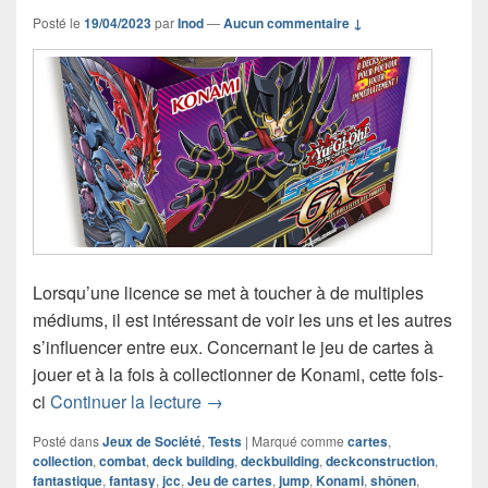
Posté le
19/04/2023
par
Inod
—
Aucun commentaire ↓
Lorsqu’une licence se met à toucher à de multiples
médiums, il est intéressant de voir les uns et les autres
s’influencer entre eux. Concernant le jeu de cartes à
jouer et à la fois à collectionner de Konami, cette fois-
Chronique jeu de cartes Yu-Gi-Oh! 
ci
Continuer la lecture
→
Posté dans
Jeux de Société
,
Tests
|
Marqué comme
cartes
,
collection
,
combat
,
deck building
,
deckbuilding
,
deckconstruction
,
fantastique
,
fantasy
,
jcc
,
Jeu de cartes
,
jump
,
Konami
,
shônen
,