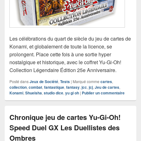
Les célébrations du quart de siècle du jeu de cartes de
Konami, et globalement de toute la licence, se
prolongent. Place cette fois à une sortie hyper
nostalgique et historique, avec le coffret Yu-Gi-Oh!
Collection Légendaire Édition 25e Anniversaire.
Posté dans
Jeux de Société
,
Tests
|
Marqué comme
cartes
,
collection
,
combat
,
fantastique
,
fantasy
,
jcc
,
jcj
,
Jeu de cartes
,
Konami
,
Shueisha
,
studio dice
,
yu gi oh
|
Publier un commentaire
Chronique jeu de cartes Yu-Gi-Oh!
Speed Duel GX Les Duellistes des
Ombres