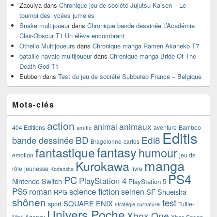
Zaouiya
dans
Chronique jeu de société Jujutsu Kaisen – Le
tournoi des lycées jumelés
Snake multijoueur
dans
Chronique bande dessinée L’Académie
Clair-Obscur T1 Un élève encombrant
Othello Multijoueurs
dans
Chronique manga Ramen Akaneko T7
bataille navale multijoueur
dans
Chronique manga Bride Of The
Death God T1
Eubben
dans
Test du jeu de société Subbuteo France – Belgique
Mots-clés
action
animaux
animal
404 Editions
aventure
Bamboo
amitie
Editis
BD
Edi8
bande dessinée
Bragelonne
cartes
fantasy
fantastique
humour
emotion
jeu de
manga
Kurokawa
rôle
jeunesse
livre
Kodansha
PS4
PC
PlayStation 4
Nintendo Switch
PlayStation 5
PS5
roman
science fiction
seinen
SF
Shueisha
RPG
shônen
test
SQUARE ENIX
sport
Tuttle-
stratégie
surnaturel
Univers Poche
Xbox One
Mori Agency