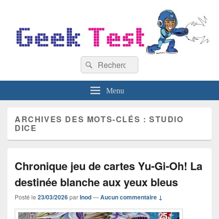
GeekTest
Recherche :
Blog jeux-vidéo et high-tech
Rechercher
Menu
ARCHIVES DES MOTS-CLÉS :
STUDIO
DICE
Chronique jeu de cartes Yu‑Gi‑Oh! La
destinée blanche aux yeux bleus
Posté le
23/03/2026
par
Inod
—
Aucun commentaire ↓