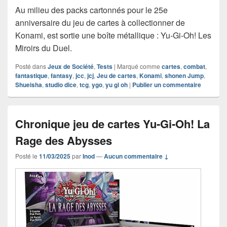
Au milieu des packs cartonnés pour le 25e
anniversaire du jeu de cartes à collectionner de
Konami, est sortie une boîte métallique : Yu‑Gi‑Oh! Les
Miroirs du Duel.
Posté dans
Jeux de Société
,
Tests
|
Marqué comme
cartes
,
combat
,
fantastique
,
fantasy
,
jcc
,
jcj
,
Jeu de cartes
,
Konami
,
shonen Jump
,
Shueisha
,
studio dice
,
tcg
,
ygo
,
yu gi oh
|
Publier un commentaire
Chronique jeu de cartes Yu‑Gi‑Oh! La
Rage des Abysses
Posté le
11/03/2025
par
Inod
—
Aucun commentaire ↓