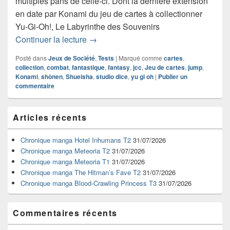
multiples pans de celle-ci. Dont la dernière extension
en date par Konami du jeu de cartes à collectionner
Yu-Gi-Oh!, Le Labyrinthe des Souvenirs
Chronique jeu de cartes Yu-Gi-Oh! Le 
Continuer la lecture
→
Posté dans
Jeux de Société
,
Tests
|
Marqué comme
cartes
,
collection
,
combat
,
fantastique
,
fantasy
,
jcc
,
Jeu de cartes
,
jump
,
Konami
,
shônen
,
Shueisha
,
studio dice
,
yu gi oh
|
Publier un
commentaire
Zone
Articles récents
principale
de
widget
Chronique manga Hotel Inhumans T2
31/07/2026
pour
Chronique manga Meteoria T2
31/07/2026
la
Chronique manga Meteoria T1
31/07/2026
barre
Chronique manga The Hitman’s Fave T2
31/07/2026
latérale
Chronique manga Blood-Crawling Princess T3
31/07/2026
Commentaires récents