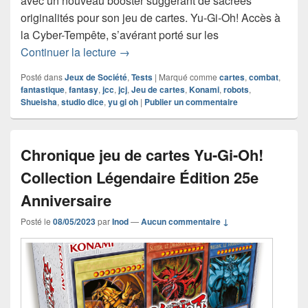
avec un nouveau booster suggérant de sacrées
originalités pour son jeu de cartes. Yu-Gi-Oh! Accès à
la Cyber-Tempête, s’avérant porté sur les
Chronique jeu de cartes Yu-Gi-Oh! Ac
Continuer la lecture
→
Posté dans
Jeux de Société
,
Tests
|
Marqué comme
cartes
,
combat
,
fantastique
,
fantasy
,
jcc
,
jcj
,
Jeu de cartes
,
Konami
,
robots
,
Shueisha
,
studio dice
,
yu gi oh
|
Publier un commentaire
Chronique jeu de cartes Yu-Gi-Oh!
Collection Légendaire Édition 25e
Anniversaire
Posté le
08/05/2023
par
Inod
—
Aucun commentaire ↓