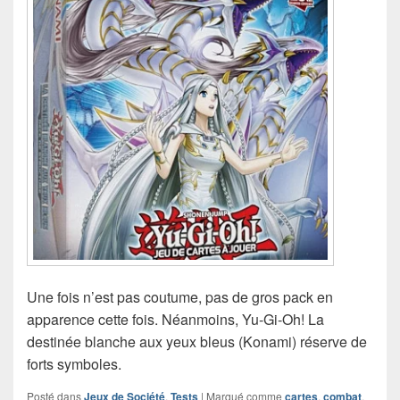
Une fois n’est pas coutume, pas de gros pack en
apparence cette fois. Néanmoins, Yu‑Gi‑Oh! La
destinée blanche aux yeux bleus (Konami) réserve de
forts symboles.
Posté dans
Jeux de Société
,
Tests
|
Marqué comme
cartes
,
combat
,