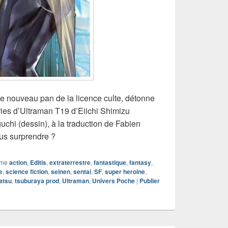
ce nouveau pan de la licence culte, détonne
ries d’Ultraman T19 d’Eiichi Shimizu
chi (dessin), à la traduction de Fabien
ous surprendre ?
mme
action
,
Editis
,
extraterrestre
,
fantastique
,
fantasy
,
e
,
science fiction
,
seinen
,
sentai
,
SF
,
super heroine
,
atsu
,
tsuburaya prod
,
Ultraman
,
Univers Poche
|
Publier