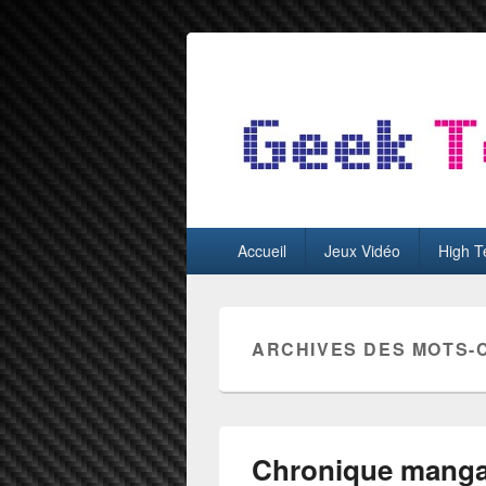
GeekTest
Blog jeux-vidéo et high-tech
Menu
Accueil
Jeux Vidéo
High T
principal
ARCHIVES DES MOTS-
Chronique manga