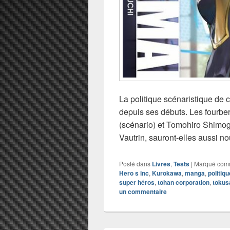
La politique scénaristique de 
depuis ses débuts. Les fourbe
(scénario) et Tomohiro Shimogu
Vautrin, sauront-elles aussi n
Posté dans
Livres
,
Tests
|
Marqué co
Hero s inc
,
Kurokawa
,
manga
,
politiqu
super héros
,
tohan corporation
,
tokus
un commentaire