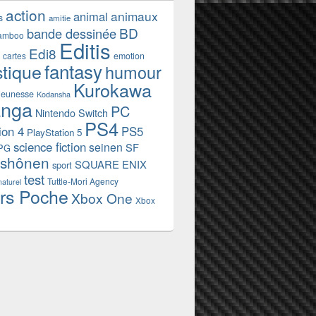
action
animaux
animal
s
amitie
BD
bande dessinée
amboo
Editis
Edi8
emotion
cartes
fantasy
stique
humour
Kurokawa
jeunesse
Kodansha
nga
PC
Nintendo Switch
PS4
ion 4
PS5
PlayStation 5
science fiction
seinen
SF
PG
shônen
SQUARE ENIX
sport
test
Tuttle-Mori Agency
naturel
rs Poche
Xbox One
Xbox