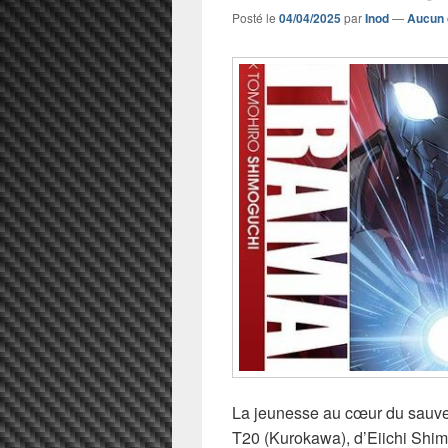
Posté le
04/04/2025
par
Inod
—
Aucun 
La jeunesse au cœur du sauvet
T20 (Kurokawa), d’Eiichi Shim