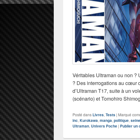
Véritables Ultraman ou non ? U
? Des interrogations au cœur d
d’Ultraman T17, suite à un vo
(scénario) et Tomohiro Shimog
Posté dans
Livres
,
Tests
|
Marqué co
inc
,
Kurokawa
,
manga
,
politique
,
sein
Ultraman
,
Univers Poche
|
Publier un