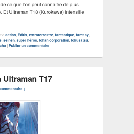
de ce que l’on peut connaître de plus
. Et Ultraman T18 (Kurokawa) intensifie
 manga Ultraman T18
mme
action
,
Editis
,
extraterrestre
,
fantastique
,
fantasy
,
e
,
seinen
,
super héros
,
tohan corporation
,
tokusatsu
,
oche
|
Publier un commentaire
 Ultraman T17
commentaire ↓