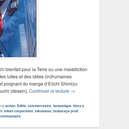
n bienfait pour la Terre ou une malédiction
es luttes et des idées (in)humaines
let poignant du manga d’Eiichi Shimizu
Chronique manga Ultraman 
uchi (dessin),
Continuer la lecture
→
mme
action
,
Editis
,
extraterrestre
,
fantastique
,
Hero s
en
,
tohan corporation
,
tokusatsu
,
tsuburaya prod
,
 commentaire