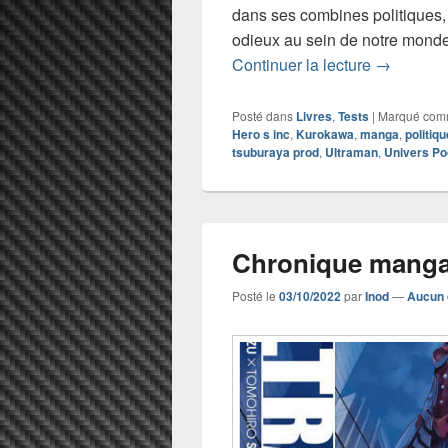
dans ses combines politiques, 
odieux au sein de notre monde
Chronique
Continuer la lecture
→
Posté dans
Livres
,
Tests
|
Marqué co
Hero s inc
,
Kurokawa
,
manga
,
politiqu
tsuburaya prod
,
Ultraman
,
Univers P
Chronique manga
Posté le
03/10/2022
par
Inod
—
Aucun 