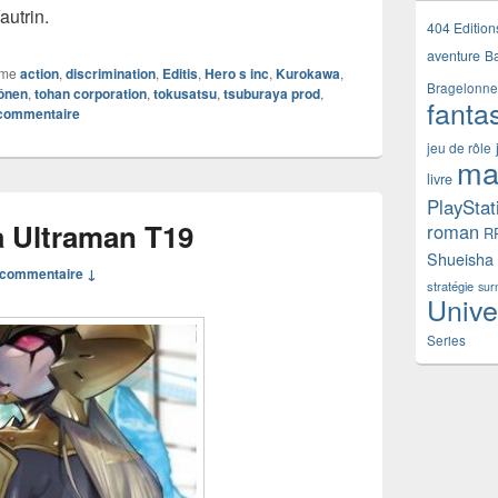
autrin.
404 Edition
aventure
B
mme
action
,
discrimination
,
Editis
,
Hero s inc
,
Kurokawa
,
Bragelonne
ônen
,
tohan corporation
,
tokusatsu
,
tsuburaya prod
,
fanta
 commentaire
jeu de rôle
ma
livre
PlayStat
 Ultraman T19
roman
R
Shueisha
commentaire ↓
stratégie
sur
Unive
Series