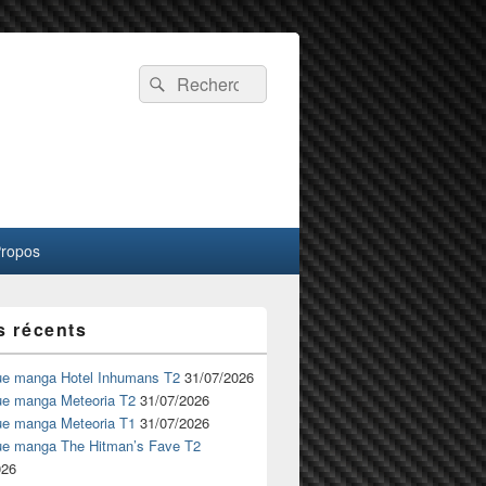
Recherche :
Rechercher
Propos
s récents
ue manga Hotel Inhumans T2
31/07/2026
ue manga Meteoria T2
31/07/2026
ue manga Meteoria T1
31/07/2026
ue manga The Hitman’s Fave T2
026