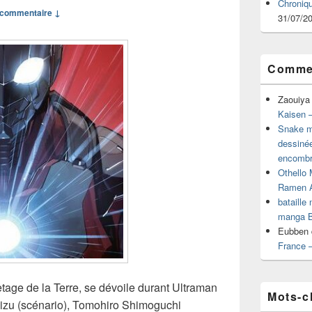
Chroniq
commentaire ↓
31/07/2
Commen
Zaouiya
Kaisen –
Snake mu
dessiné
encombr
Othello 
Ramen 
bataille
manga B
Eubben
France 
age de la Terre, se dévoile durant Ultraman
Mots-c
izu (scénario), Tomohiro Shimoguchi