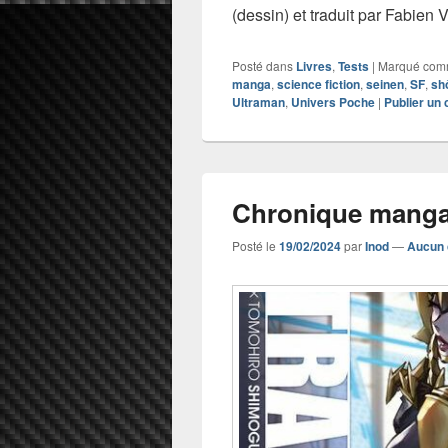
(dessin) et traduit par Fabien V
Posté dans
Livres
,
Tests
|
Marqué co
manga
,
science fiction
,
seinen
,
SF
,
sh
Ultraman
,
Univers Poche
|
Publier un
Chronique manga
Posté le
19/02/2024
par
Inod
—
Aucun 