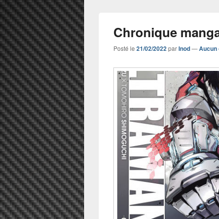
Chronique manga
Posté le
21/02/2022
par
Inod
—
Aucun 