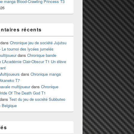
ue manga Blood-Crawling Princess T3
026
taires récents
dans
Chronique jeu de société Jujutsu
 Le tournoi des lycées jumelés
ltijoueur
dans
Chronique bande
e L’Académie Clair-Obscur T1 Un élève
ant
Multijoueurs
dans
Chronique manga
Akaneko T7
 navale multijoueur
dans
Chronique
ride Of The Death God T1
dans
Test du jeu de société Subbuteo
– Belgique
lés