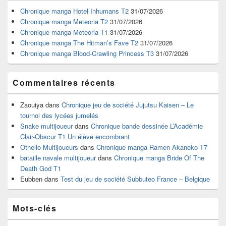
de
widget
Chronique manga Hotel Inhumans T2
31/07/2026
pour
Chronique manga Meteoria T2
31/07/2026
la
Chronique manga Meteoria T1
31/07/2026
barre
Chronique manga The Hitman’s Fave T2
31/07/2026
latérale
Chronique manga Blood-Crawling Princess T3
31/07/2026
Commentaires récents
Zaouiya
dans
Chronique jeu de société Jujutsu Kaisen – Le
tournoi des lycées jumelés
Snake multijoueur
dans
Chronique bande dessinée L’Académie
Clair-Obscur T1 Un élève encombrant
Othello Multijoueurs
dans
Chronique manga Ramen Akaneko T7
bataille navale multijoueur
dans
Chronique manga Bride Of The
Death God T1
Eubben
dans
Test du jeu de société Subbuteo France – Belgique
Mots-clés