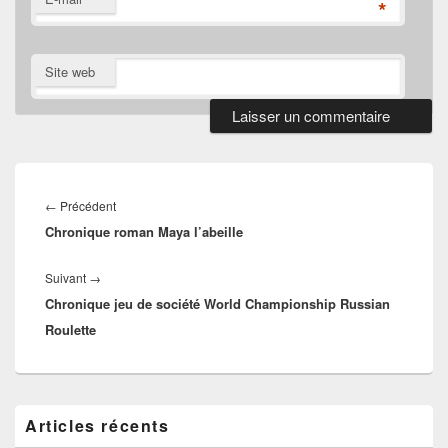
*
Site web
Navigation
de
Article
←
Précédent
l’article
Chronique roman Maya l’abeille
précédent :
Article
Suivant
→
Chronique jeu de société World Championship Russian
suivant :
Roulette
Zone
Articles récents
principale