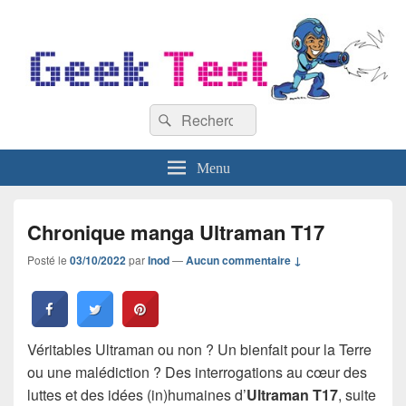
GeekTest
Recherche :
Blog jeux-vidéo et high-tech
Rechercher
Menu
Chronique manga Ultraman T17
Posté le
03/10/2022
par
Inod
—
Aucun commentaire ↓
Véritables Ultraman ou non ? Un bienfait pour la Terre
ou une malédiction ? Des interrogations au cœur des
luttes et des idées (in)humaines d’
Ultraman T17
, suite