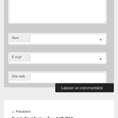
Nom
*
E-mail
*
Site web
Navigation
de
Article
←
Précédent
l’article
précédent :