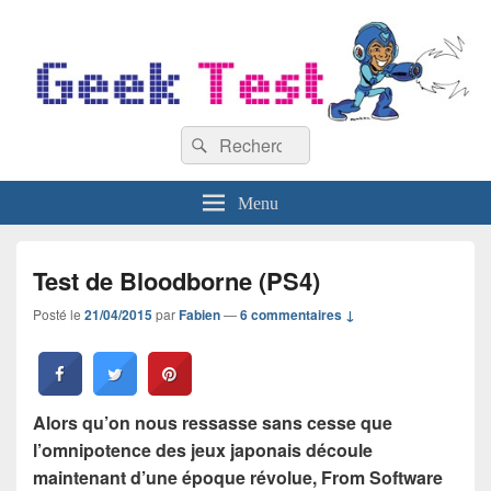
GeekTest
Recherche :
Blog jeux-vidéo et high-tech
Rechercher
Menu
Test de Bloodborne (PS4)
Posté le
21/04/2015
par
Fabien
—
6 commentaires ↓
Alors qu’on nous ressasse sans cesse que
l’omnipotence des jeux japonais découle
maintenant d’une époque révolue, From Software