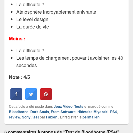
La difficulté ?
Atmosphère incroyablement enivrante
Le level design
La durée de vie
Moins :
La difficulté ?
Les temps de chargement pouvant avoisiner les 40
secondes
Note : 4/5
Cet article a été posté dans
Jeux Vidéo
,
Tests
et marqué comme
Bloodborne
,
Dark Souls
,
From Software
,
Hidetaka Miyazaki
,
PS4
,
review
,
Sony
,
test
par
Fabien
. Enregistrer le
permalien
.
6 commentaires à propos de “Test de Bloodborne (PS4)”