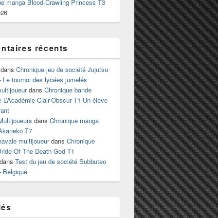
ue manga Blood-Crawling Princess T3
026
taires récents
dans
Chronique jeu de société Jujutsu
 Le tournoi des lycées jumelés
ltijoueur
dans
Chronique bande
e L’Académie Clair-Obscur T1 Un élève
ant
Multijoueurs
dans
Chronique manga
Akaneko T7
 navale multijoueur
dans
Chronique
ride Of The Death God T1
dans
Test du jeu de société Subbuteo
– Belgique
lés