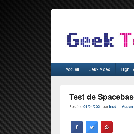
GeekTest
Blog jeux-vidéo et high-tech
Menu
Accueil
Jeux Vidéo
High T
principal
Test de Spacebas
Posté le
01/04/2021
par
Inod
—
Aucun 