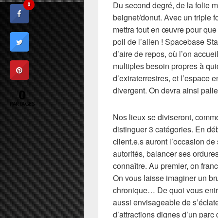
Du second degré, de la folie m
0
beignet/donut. Avec un triple 
mettra tout en œuvre pour que
poil de l’alien ! Spacebase Sta
d’aire de repos, où l’on accuei
multiples besoin propres à qui
d’extraterrestres, et l’espace e
divergent. On devra ainsi palie
0
PARTAGES
Nos lieux se diviseront, comme
distinguer 3 catégories. En dé
client.e.s auront l’occasion de 
autorités, balancer ses ordure
connaître. Au premier, on franc
On vous laisse imaginer un bru
chronique… De quoi vous entraî
aussi envisageable de s’éclater
d’attractions dignes d’un pa