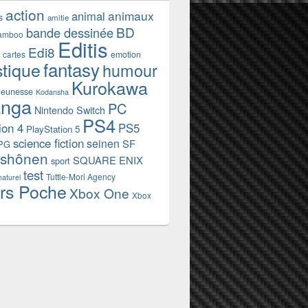
action
animaux
animal
s
amitie
BD
bande dessinée
amboo
Editis
Edi8
emotion
cartes
fantasy
stique
humour
Kurokawa
jeunesse
Kodansha
nga
PC
Nintendo Switch
PS4
ion 4
PS5
PlayStation 5
science fiction
seinen
SF
PG
shônen
SQUARE ENIX
sport
test
Tuttle-Mori Agency
naturel
rs Poche
Xbox One
Xbox