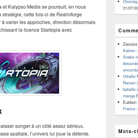
Chroniq
a et Kalypso Media se poursuit, en nous
31/07/2
stratégie, cette fois-ci de Realmforge
r à varier les approches, direction désormais
îchissant la licence Startopia avec
Commen
Zaouiya
Kaisen –
Snake mu
dessiné
encombr
Othello 
Ramen 
bataille
manga B
Eubben
x
France 
 laisser songer à un côté assez sérieux,
Mots-c
ase spatiale, l’univers lui joue la détente.