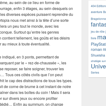
ême, au sein de ce lieu en forme de
404 Edition
fourrage, enfin 3 étages, au sein desquels on
aventure
B
 les diverses espèces puissent reprendre du
Bragelonne
rtopia nous met ainsi à la tête d’une sorte
fanta
llera un peu tout le monde, avec les
conque. Surtout qu’entre les genres
jeu de rôle
ma
n contient tellement, les goûts et les désirs
livre
r au mieux à toute éventualité.
PlayStat
roman
R
Shueisha
 indiqué, en 3 ponts, permettant de
stratégie
sur
barquant par le « rez-de-chaussée », les
Unive
se reposer, se faire soigner, trouver les
Series
s… Tous ces côtés civils que l’on peut
hit le cap des distractions de tous les types.
it de corne de brume à cet instant de notre
ner dans les boîtes du coin ! Mais il sera
 sur divers jeux ou encore profiter
rc dédié… Enfin au summum, on change