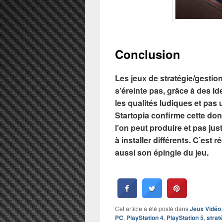
Conclusion
Les jeux de stratégie/gestion
s’éreinte pas, grâce à des id
les qualités ludiques et pa
Startopia confirme cette donn
l’on peut produire et pas jus
à installer différents. C’est 
aussi son épingle du jeu.
Cet article a été posté dans
Jeux Vidéo
PC
,
PlayStation 4
,
PlayStation 5
,
strat