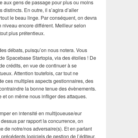
aire aux gens de passage pour plus ou moins
distincts. En outre, il s’agira d’aller
tout le beau linge. Par conséquent, on devra
 niveau encore différent. Meilleur selon
out plus prétentieux.
 des débats, puisqu’on nous notera. Vous
de Spacebase Startopia, via des étoiles ! De
e crédits, en vue de continuer à se
ueux. Attention toutefois, car tout ne
de ces multiples aspects gestionnaires, des
 contraindre la bonne tenue des évènements.
lle et on même nous infliger des attaques.
imper en intensité en multijoueuse/eur
e dessus par rapport la concurrence, on
e de notre/nos adversaire(s). Et en parlant
 précédents logiciels de gestion de l’éditeur,