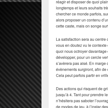
réagir et disposer de quoi pl
longtemps et leurs souhaits très 
chercher ce monde parfois, sur
alors proposer un contenu d’un
cette caste, mais on songe surt
La satisfaction sera au centre
vous en doutez vu le contexte 
quoi nous octroyer davantage d
développer, pour un cercle vert
s’avèrera pas aisé. En marge 
évènements surgiront, afin de
Cela peut parfois partir en vri
Des actions qui risquent de gr
jusqu’à 4. Tant pour prendre l
n’hésitera pas saboter l’ouvrag
de modes de jeu, à l’instar des