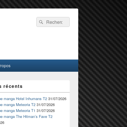
Recherche :
Rechercher
Propos
s récents
ue manga Hotel Inhumans T2
31/07/2026
ue manga Meteoria T2
31/07/2026
ue manga Meteoria T1
31/07/2026
ue manga The Hitman’s Fave T2
026