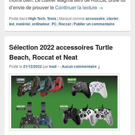
Chronique clavi
d’envie de prouver le
Continuer la lecture
→
Posté dans
High Tech
,
Tests
|
Marqué comme
accessoire
,
clavier
,
led
,
matériel
,
ordinateur
,
PC
,
Roccat
|
Publier un commentaire
Sélection 2022 accessoires Turtle
Beach, Roccat et Neat
Posté le
21/12/2022
par
Inod
—
Aucun commentaire ↓