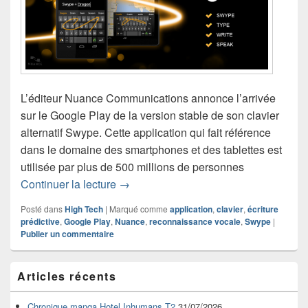
L’éditeur Nuance Communications annonce l’arrivée
sur le Google Play de la version stable de son clavier
alternatif Swype. Cette application qui fait référence
dans le domaine des smartphones et des tablettes est
utilisée par plus de 500 millions de personnes
Swype sort de sa beta et arrive sur le 
Continuer la lecture
→
Posté dans
High Tech
|
Marqué comme
application
,
clavier
,
écriture
prédictive
,
Google Play
,
Nuance
,
reconnaissance vocale
,
Swype
|
Publier un commentaire
Zone
Articles récents
principale
de
widget
Chronique manga Hotel Inhumans T2
31/07/2026