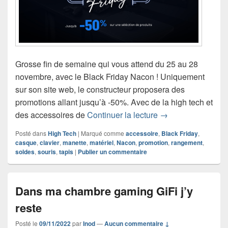
Grosse fin de semaine qui vous attend du 25 au 28
novembre, avec le Black Friday Nacon ! Uniquement
sur son site web, le constructeur proposera des
promotions allant jusqu’à -50%. Avec de la high tech et
Sélection du Black
des accessoires de
Continuer la lecture
→
Posté dans
High Tech
|
Marqué comme
accessoire
,
Black Friday
,
casque
,
clavier
,
manette
,
matériel
,
Nacon
,
promotion
,
rangement
,
soldes
,
souris
,
tapis
|
Publier un commentaire
Dans ma chambre gaming GiFi j’y
reste
Posté le
09/11/2022
par
Inod
—
Aucun commentaire ↓