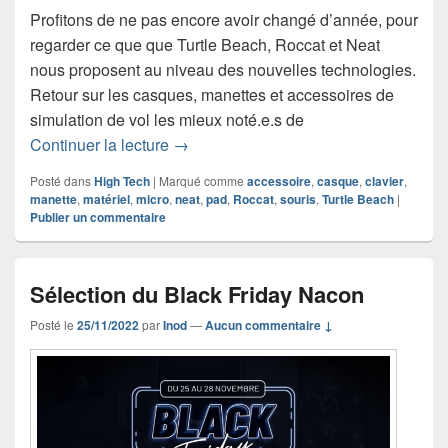
Profitons de ne pas encore avoir changé d’année, pour
regarder ce que que Turtle Beach, Roccat et Neat
nous proposent au niveau des nouvelles technologies.
Retour sur les casques, manettes et accessoires de
simulation de vol les mieux noté.e.s de
Sélection 2022 accessoires Turtle Bea
Continuer la lecture
→
Posté dans
High Tech
|
Marqué comme
accessoire
,
casque
,
clavier
,
manette
,
matériel
,
micro
,
neat
,
pad
,
Roccat
,
souris
,
Turtle Beach
|
Publier un commentaire
Sélection du Black Friday Nacon
Posté le
25/11/2022
par
Inod
—
Aucun commentaire ↓