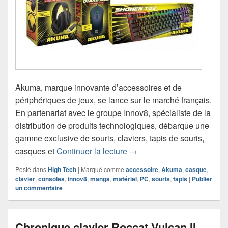
Akuma, marque innovante d’accessoires et de
périphériques de jeux, se lance sur le marché français.
En partenariat avec le groupe Innov8, spécialiste de la
distribution de produits technologiques, débarque une
gamme exclusive de souris, claviers, tapis de souris,
Déferlement d’accessoire
casques et
Continuer la lecture
→
Posté dans
High Tech
|
Marqué comme
accessoire
,
Akuma
,
casque
,
clavier
,
consoles
,
innov8
,
manga
,
matériel
,
PC
,
souris
,
tapis
|
Publier
un commentaire
Chronique clavier Roccat Vulcan II