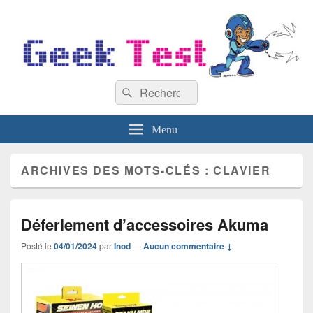
GeekTest
Recherche :
Blog jeux-vidéo et high-tech
Rechercher
Menu
ARCHIVES DES MOTS-CLÉS :
CLAVIER
Déferlement d’accessoires Akuma
Posté le
04/01/2024
par
Inod
—
Aucun commentaire ↓