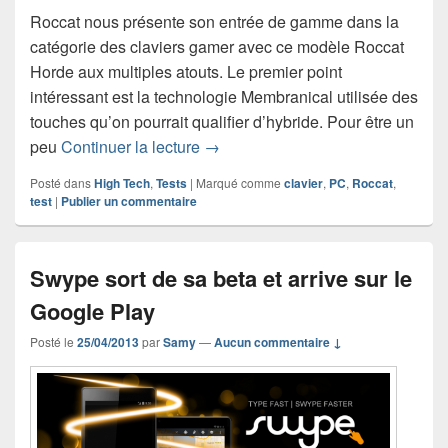
Roccat nous présente son entrée de gamme dans la
catégorie des claviers gamer avec ce modèle Roccat
Horde aux multiples atouts. Le premier point
intéressant est la technologie Membranical utilisée des
touches qu’on pourrait qualifier d’hybride. Pour être un
Test du clavier Roccat Horde
peu
Continuer la lecture
→
Posté dans
High Tech
,
Tests
|
Marqué comme
clavier
,
PC
,
Roccat
,
test
|
Publier un commentaire
Swype sort de sa beta et arrive sur le
Google Play
Posté le
25/04/2013
par
Samy
—
Aucun commentaire ↓