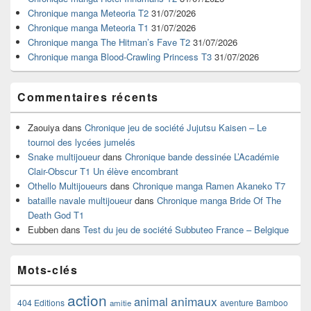
pour
Chronique manga Meteoria T2
31/07/2026
la
Chronique manga Meteoria T1
31/07/2026
barre
Chronique manga The Hitman’s Fave T2
31/07/2026
latérale
Chronique manga Blood-Crawling Princess T3
31/07/2026
Commentaires récents
Zaouiya
dans
Chronique jeu de société Jujutsu Kaisen – Le
tournoi des lycées jumelés
Snake multijoueur
dans
Chronique bande dessinée L’Académie
Clair-Obscur T1 Un élève encombrant
Othello Multijoueurs
dans
Chronique manga Ramen Akaneko T7
bataille navale multijoueur
dans
Chronique manga Bride Of The
Death God T1
Eubben
dans
Test du jeu de société Subbuteo France – Belgique
Mots-clés
action
animaux
animal
404 Editions
aventure
Bamboo
amitie