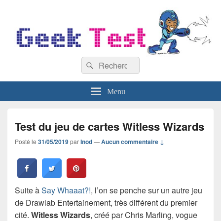
GeekTest
Recherche :
Blog jeux-vidéo et high-tech
Rechercher
Menu
Test du jeu de cartes Witless Wizards
Posté le
31/05/2019
par
Inod
—
Aucun commentaire ↓
Suite à
Say Whaaat?!
, l’on se penche sur un autre jeu
de Drawlab Entertainement, très différent du premier
cité.
Witless Wizards
, créé par Chris Marling, vogue