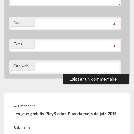
Nom
*
E-mail
*
Site web
Navigation
de
Article
←
Précédent
l’article
Les jeux gratuits PlayStation Plus du mois de juin 2019
précédent :
Article
Suivant
→