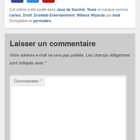
Cet article a été posté dans
Jeux de Société
,
Tests
et marqué comme
cartes
,
Draft
,
Drawlab Entertainment
,
Witless Wizards
par
Inod
.
Enregistrer le
permalien
.
Laisser un commentaire
Votre adresse e-mail ne sera pas publiée.
Les champs obligatoires
sont indiqués avec
*
Commentaire
*