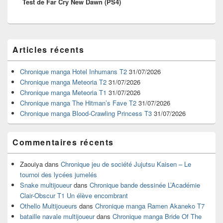
Test de Far Cry New Dawn (PS4)
suivant :
Zone
Articles récents
principale
de
widget
Chronique manga Hotel Inhumans T2
31/07/2026
pour
Chronique manga Meteoria T2
31/07/2026
la
Chronique manga Meteoria T1
31/07/2026
barre
Chronique manga The Hitman’s Fave T2
31/07/2026
latérale
Chronique manga Blood-Crawling Princess T3
31/07/2026
Commentaires récents
Zaouiya
dans
Chronique jeu de société Jujutsu Kaisen – Le
tournoi des lycées jumelés
Snake multijoueur
dans
Chronique bande dessinée L’Académie
Clair-Obscur T1 Un élève encombrant
Othello Multijoueurs
dans
Chronique manga Ramen Akaneko T7
bataille navale multijoueur
dans
Chronique manga Bride Of The