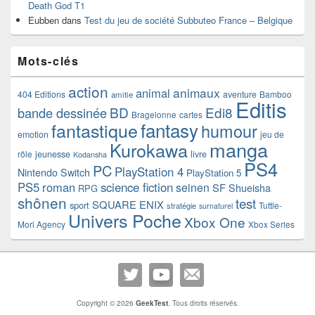
Death God T1
Eubben
dans
Test du jeu de société Subbuteo France – Belgique
Mots-clés
action
animaux
animal
404 Editions
aventure
Bamboo
amitie
Editis
BD
Edi8
bande dessinée
Bragelonne
cartes
fantasy
fantastique
humour
emotion
jeu de
manga
Kurokawa
rôle
jeunesse
livre
Kodansha
PS4
PC
PlayStation 4
Nintendo Switch
PlayStation 5
PS5
roman
science fiction
seinen
SF
Shueisha
RPG
shônen
test
SQUARE ENIX
sport
Tuttle-
stratégie
surnaturel
Univers Poche
Xbox One
Mori Agency
Xbox Series
Copyright © 2026
GeekTest
. Tous droits réservés.