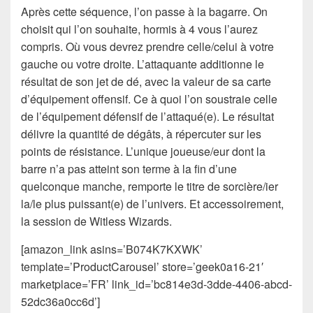
Après cette séquence, l’on passe à la bagarre. On
choisit qui l’on souhaite, hormis à 4 vous l’aurez
compris. Où vous devrez prendre celle/celui à votre
gauche ou votre droite. L’attaquante additionne le
résultat de son jet de dé, avec la valeur de sa carte
d’équipement offensif. Ce à quoi l’on soustraie celle
de l’équipement défensif de l’attaqué(e). Le résultat
délivre la quantité de dégâts, à répercuter sur les
points de résistance. L’unique joueuse/eur dont la
barre n’a pas atteint son terme à la fin d’une
quelconque manche, remporte le titre de sorcière/ier
la/le plus puissant(e) de l’univers. Et accessoirement,
la session de Witless Wizards.
[amazon_link asins=’B074K7KXWK’
template=’ProductCarousel’ store=’geek0a16-21′
marketplace=’FR’ link_id=’bc814e3d-3dde-4406-abcd-
52dc36a0cc6d’]