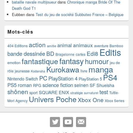
bataille navale multijoueur
dans
Chronique manga Bride Of The
Death God T1
Eubben
dans
Test du jeu de société Subbuteo France – Belgique
Mots-clés
action
animaux
animal
404 Editions
aventure
Bamboo
amitie
Editis
BD
Edi8
bande dessinée
Bragelonne
cartes
fantasy
fantastique
humour
emotion
jeu de
manga
Kurokawa
rôle
jeunesse
livre
Kodansha
PS4
PC
PlayStation 4
Nintendo Switch
PlayStation 5
PS5
roman
science fiction
seinen
SF
Shueisha
RPG
shônen
test
SQUARE ENIX
sport
Tuttle-
stratégie
surnaturel
Univers Poche
Xbox One
Mori Agency
Xbox Series