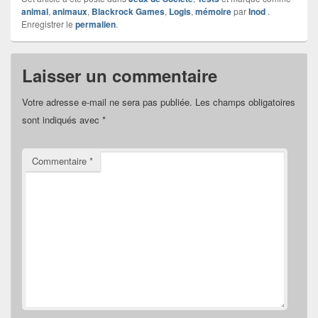
animal
,
animaux
,
Blackrock Games
,
Logis
,
mémoire
par
Inod
.
Enregistrer le
permalien
.
Laisser un commentaire
Votre adresse e-mail ne sera pas publiée.
Les champs obligatoires
sont indiqués avec
*
Commentaire
*