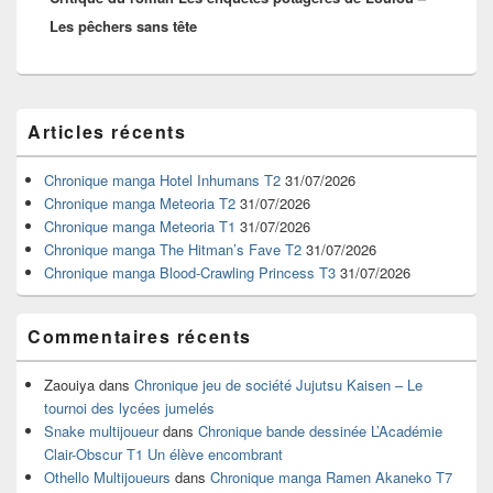
Les pêchers sans tête
Zone
Articles récents
principale
de
widget
Chronique manga Hotel Inhumans T2
31/07/2026
pour
Chronique manga Meteoria T2
31/07/2026
la
Chronique manga Meteoria T1
31/07/2026
barre
Chronique manga The Hitman’s Fave T2
31/07/2026
latérale
Chronique manga Blood-Crawling Princess T3
31/07/2026
Commentaires récents
Zaouiya
dans
Chronique jeu de société Jujutsu Kaisen – Le
tournoi des lycées jumelés
Snake multijoueur
dans
Chronique bande dessinée L’Académie
Clair-Obscur T1 Un élève encombrant
Othello Multijoueurs
dans
Chronique manga Ramen Akaneko T7