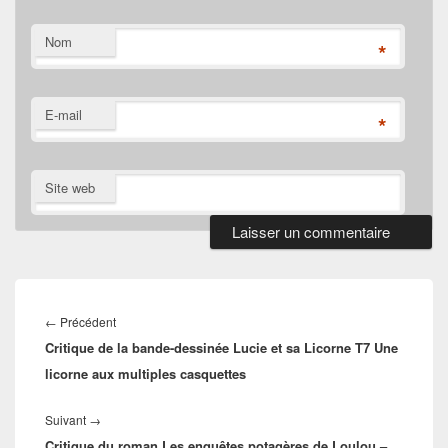
Nom
*
E-mail
*
Site web
Navigation
de
Article
←
Précédent
l’article
Critique de la bande-dessinée Lucie et sa Licorne T7 Une
précédent :
licorne aux multiples casquettes
Article
Suivant
→
Critique du roman Les enquêtes potagères de Loulou –
suivant :