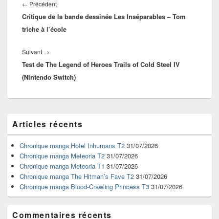
de
Article
←
Précédent
l’article
Critique de la bande dessinée Les Inséparables – Tom
précédent :
triche à l’école
Article
Suivant
→
Test de The Legend of Heroes Trails of Cold Steel IV
suivant :
(Nintendo Switch)
Zone
Articles récents
principale
de
widget
Chronique manga Hotel Inhumans T2
31/07/2026
pour
Chronique manga Meteoria T2
31/07/2026
la
Chronique manga Meteoria T1
31/07/2026
barre
Chronique manga The Hitman’s Fave T2
31/07/2026
latérale
Chronique manga Blood-Crawling Princess T3
31/07/2026
Commentaires récents