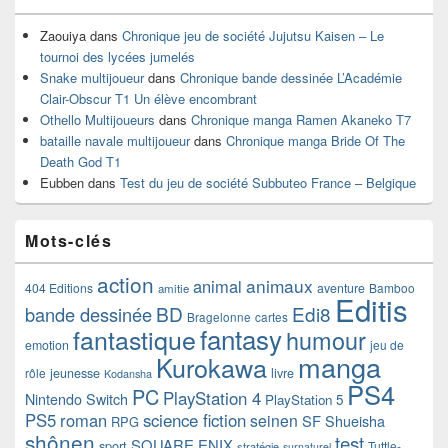
Zaouiya
dans
Chronique jeu de société Jujutsu Kaisen – Le
tournoi des lycées jumelés
Snake multijoueur
dans
Chronique bande dessinée L’Académie
Clair-Obscur T1 Un élève encombrant
Othello Multijoueurs
dans
Chronique manga Ramen Akaneko T7
bataille navale multijoueur
dans
Chronique manga Bride Of The
Death God T1
Eubben
dans
Test du jeu de société Subbuteo France – Belgique
Mots-clés
action
animaux
animal
404 Editions
aventure
Bamboo
amitie
Editis
BD
Edi8
bande dessinée
Bragelonne
cartes
fantasy
fantastique
humour
emotion
jeu de
manga
Kurokawa
rôle
jeunesse
livre
Kodansha
PS4
PC
PlayStation 4
Nintendo Switch
PlayStation 5
PS5
roman
science fiction
seinen
SF
Shueisha
RPG
shônen
test
SQUARE ENIX
sport
Tuttle-
stratégie
surnaturel