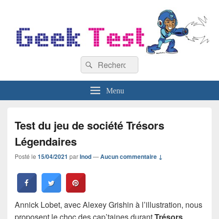
GeekTest
Recherche :
Blog jeux-vidéo et high-tech
Rechercher
Menu
Test du jeu de société Trésors
Légendaires
Posté le
15/04/2021
par
Inod
—
Aucun commentaire ↓
Annick Lobet, avec Alexey Grishin à l’illustration, nous
proposent le choc des cap’taines durant
Trésors